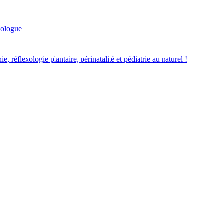
xologue
 réflexologie plantaire, périnatalité et pédiatrie au naturel !