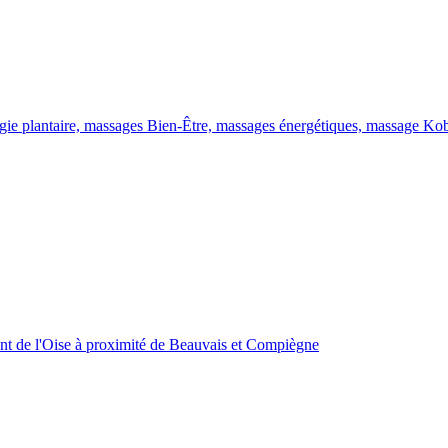
ogie plantaire, massages Bien-Être, massages énergétiques, massage Kob
mont de l'Oise à proximité de Beauvais et Compiègne