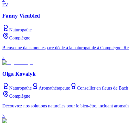
FV
Fanny Vieubled
Naturopathe
Compiègne
Bienvenue dans mon espace dédié à la naturopathie à Compiègne. Retro
2
Olga Kovalyk
Naturopathe
Aromathérapeute
Conseiller en fleurs de Bach
Compiègne
Découvrez nos solutions naturelles pour le bien-être, incluant aromathér
3