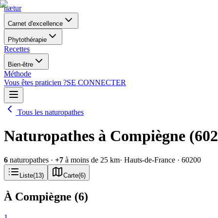
nætur
Carnet d'excellence
Phytothérapie
Recettes
Bien-être
Méthode
Vous êtes praticien ?
SE CONNECTER
Tous les naturopathes
Naturopathes à Compiègne (602
6
naturopathes
·
+
7
à moins de 25 km
· Hauts-de-France
· 60200
Liste
(
13
)
Carte
(
6
)
À Compiègne
(
6
)
1