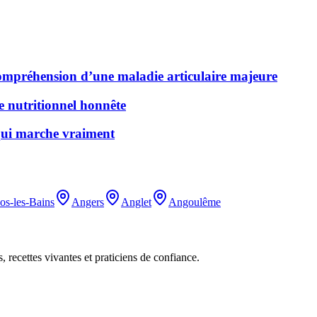
 compréhension d’une maladie articulaire majeure
de nutritionnel honnête
 qui marche vraiment
os-les-Bains
Angers
Anglet
Angoulême
, recettes vivantes et praticiens de confiance.