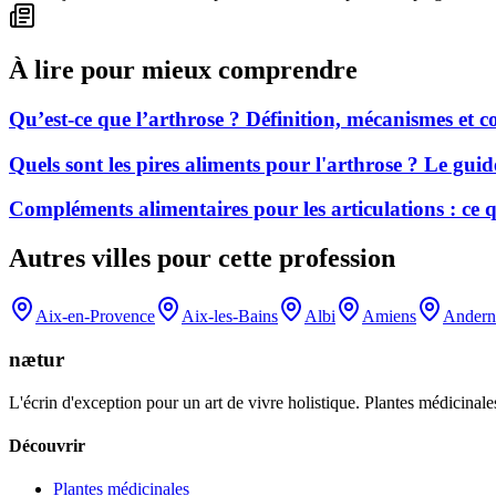
À lire pour mieux comprendre
Qu’est-ce que l’arthrose ? Définition, mécanismes et
Quels sont les pires aliments pour l'arthrose ? Le gui
Compléments alimentaires pour les articulations : ce
Autres villes pour cette profession
Aix-en-Provence
Aix-les-Bains
Albi
Amiens
Andern
nætur
L'écrin d'exception pour un art de vivre holistique. Plantes médicinales
Découvrir
Plantes médicinales