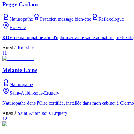
Peggy Carbon
Naturopathe
Praticien massage bien-être
Réflexologue
Rouville
RDV de naturopathie afin d'optimiser votre santé au naturel, réflexol
Aussi à
Rouville
11
Mélanie Lainé
Naturopathe
Saint-Aubin-sous-Erquery
Naturopathe dans l'Oise certifiée, installée dans mon cabinet à Cler
Aussi à
Saint-Aubin-sous-Erquery
12