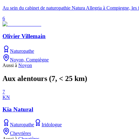
Au sein du cabinet de naturopathie Natura Allegria à Compiegne, les
6
Olivier Villemain
Naturopathe
Noyon, Compiègne
Aussi à
Noyon
Aux alentours
(
7
, < 25 km)
7
KN
Kia Natural
Naturopathe
Iridologue
Chevrières
Aussi à
Chevrières