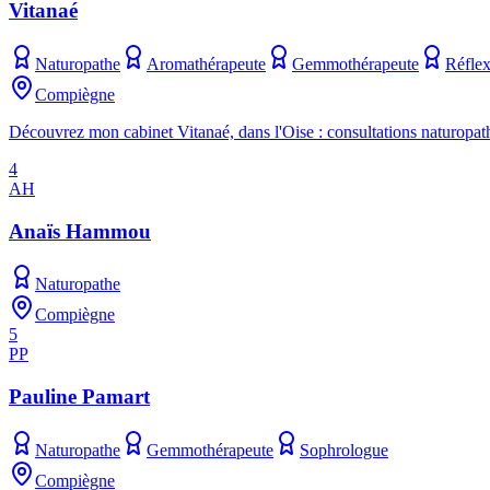
Vitanaé
Naturopathe
Aromathérapeute
Gemmothérapeute
Réfle
Compiègne
Découvrez mon cabinet Vitanaé, dans l'Oise : consultations naturopathie,
4
AH
Anaïs Hammou
Naturopathe
Compiègne
5
PP
Pauline Pamart
Naturopathe
Gemmothérapeute
Sophrologue
Compiègne