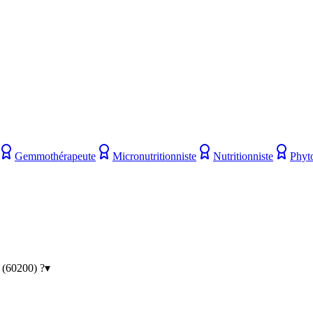
Gemmothérapeute
Micronutritionniste
Nutritionniste
Phyt
 (60200) ?
▾