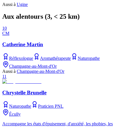
Aussi à
Ugine
Aux alentours
(
3
, < 25 km)
10
CM
Catherine Martin
Réflexologue
Aromathérapeute
Naturopathe
Champagne-au-Mont-d'Or
Aussi à
Champagne-au-Mont-d'Or
11
Chrystelle Brunelle
Naturopathe
Praticien PNL
Écully
Accompagne les états d'épuisement, d'anxiété, les phobies, les