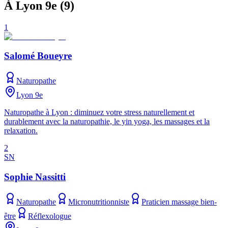
À Lyon 9e
(
9
)
1
Salomé Boueyre
Naturopathe
Lyon 9e
Naturopathe à Lyon : diminuez votre stress naturellement et
durablement avec la naturopathie, le yin yoga, les massages et la
relaxation.
2
SN
Sophie Nassitti
Naturopathe
Micronutritionniste
Praticien massage bien-
être
Réflexologue