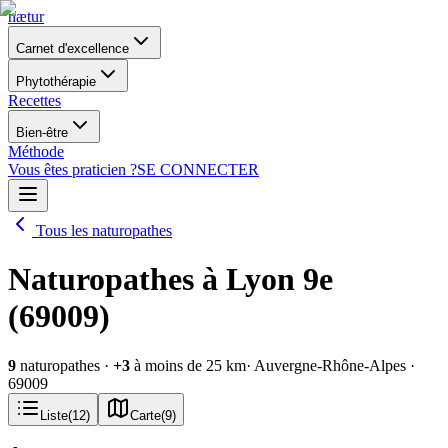
nætur
Carnet d'excellence
Phytothérapie
Recettes
Bien-être
Méthode
Vous êtes praticien ?
SE CONNECTER
Tous les naturopathes
Naturopathes à Lyon 9e
(69009)
9
naturopathes
·
+
3
à moins de 25 km
· Auvergne-Rhône-Alpes
·
69009
Liste
(
12
)
Carte
(
9
)