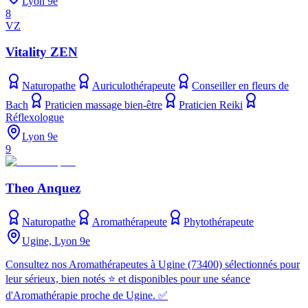
Lyon 9e
8
VZ
Vitality ZEN
Naturopathe
Auriculothérapeute
Conseiller en fleurs de
Bach
Praticien massage bien-être
Praticien Reiki
Réflexologue
Lyon 9e
9
Theo Anquez
Naturopathe
Aromathérapeute
Phytothérapeute
Ugine, Lyon 9e
Consultez nos Aromathérapeutes à Ugine (73400) sélectionnés pour
leur sérieux, bien notés ⭐ et disponibles pour une séance
d'Aromathérapie proche de Ugine. ✅