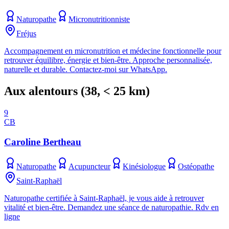
Naturopathe
Micronutritionniste
Fréjus
Accompagnement en micronutrition et médecine fonctionnelle pour
retrouver équilibre, énergie et bien-être. Approche personnalisée,
naturelle et durable. Contactez-moi sur WhatsApp.
Aux alentours
(
38
, < 25 km)
9
CB
Caroline Bertheau
Naturopathe
Acupuncteur
Kinésiologue
Ostéopathe
Saint-Raphaël
Naturopathe certifiée à Saint-Raphaël, je vous aide à retrouver
vitalité et bien-être. Demandez une séance de naturopathie. Rdv en
ligne