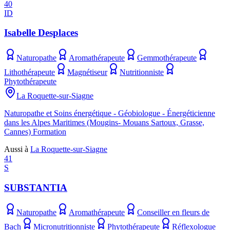
40
ID
Isabelle Desplaces
Naturopathe
Aromathérapeute
Gemmothérapeute
Lithothérapeute
Magnétiseur
Nutritionniste
Phytothérapeute
La Roquette-sur-Siagne
Naturopathe et Soins énergétique - Géobiologue - Énergéticienne
dans les Alpes Maritimes (Mougins- Mouans Sartoux, Grasse,
Cannes) Formation
Aussi à
La Roquette-sur-Siagne
41
S
SUBSTANTIA
Naturopathe
Aromathérapeute
Conseiller en fleurs de
Bach
Micronutritionniste
Phytothérapeute
Réflexologue