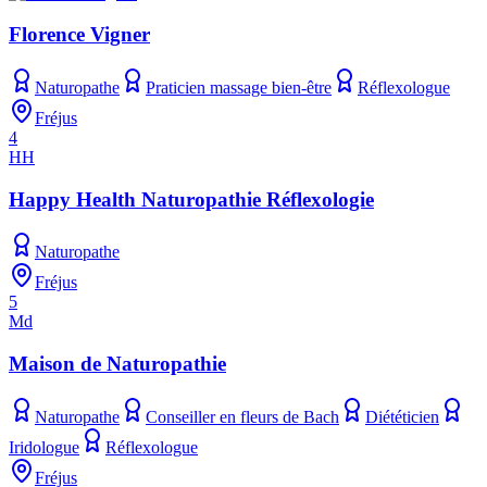
Florence Vigner
Naturopathe
Praticien massage bien-être
Réflexologue
Fréjus
4
HH
Happy Health Naturopathie Réflexologie
Naturopathe
Fréjus
5
Md
Maison de Naturopathie
Naturopathe
Conseiller en fleurs de Bach
Diététicien
Iridologue
Réflexologue
Fréjus