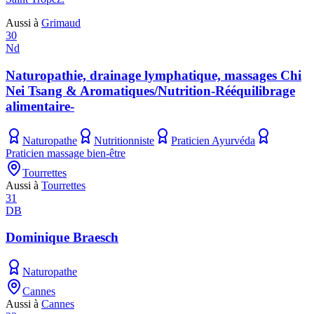
Aussi à
Grimaud
30
Nd
Naturopathie, drainage lymphatique, massages Chi
Nei Tsang & Aromatiques/Nutrition-Rééquilibrage
alimentaire-
Naturopathe
Nutritionniste
Praticien Ayurvéda
Praticien massage bien-être
Tourrettes
Aussi à
Tourrettes
31
DB
Dominique Braesch
Naturopathe
Cannes
Aussi à
Cannes