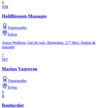
6
HM
HoliBlossom Massages
Naturopathe
Fréjus
Aurea Wellness, l'art du soin, Bargemon. 277 likes. Institut de
massage
7
MV
Marion Vanroyen
Naturopathe
Fréjus
8
R
Reeducdiet