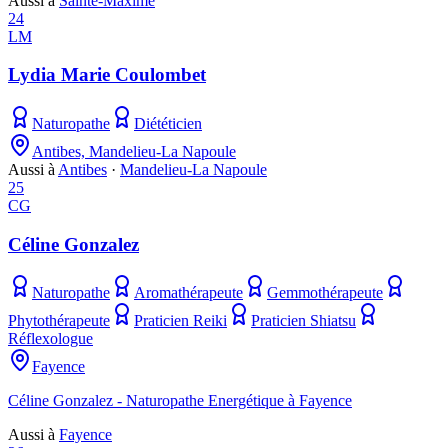
Aussi à
Sainte-Maxime
24
LM
Lydia Marie Coulombet
Naturopathe
Diététicien
Antibes, Mandelieu-La Napoule
Aussi à
Antibes
·
Mandelieu-La Napoule
25
CG
Céline Gonzalez
Naturopathe
Aromathérapeute
Gemmothérapeute
Phytothérapeute
Praticien Reiki
Praticien Shiatsu
Réflexologue
Fayence
Céline Gonzalez - Naturopathe Energétique à Fayence
Aussi à
Fayence