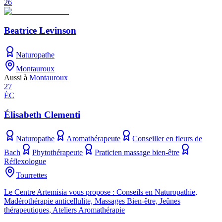
26
Beatrice Levinson
Naturopathe
Montauroux
Aussi à
Montauroux
27
ÉC
Élisabeth Clementi
Naturopathe
Aromathérapeute
Conseiller en fleurs de
Bach
Phytothérapeute
Praticien massage bien-être
Réflexologue
Tourrettes
Le Centre Artemisia vous propose : Conseils en Naturopathie,
Madérothérapie anticellulite, Massages Bien-être, Jeûnes
thérapeutiques, Ateliers Aromathérapie