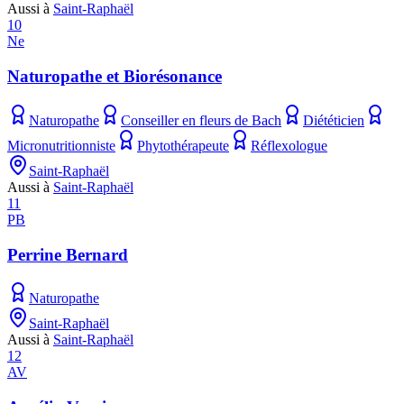
Aussi à
Saint-Raphaël
10
Ne
Naturopathe et Biorésonance
Naturopathe
Conseiller en fleurs de Bach
Diététicien
Micronutritionniste
Phytothérapeute
Réflexologue
Saint-Raphaël
Aussi à
Saint-Raphaël
11
PB
Perrine Bernard
Naturopathe
Saint-Raphaël
Aussi à
Saint-Raphaël
12
AV