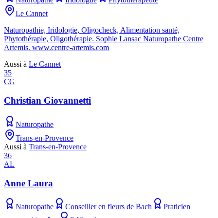
Le Cannet
Naturopathie, Iridologie, Oligocheck, Alimentation santé,
Phytothérapie, Oligothérapie. Sophie Lansac Naturopathe Centre
Artemis. www.centre-artemis.com
Aussi à
Le Cannet
35
CG
Christian Giovannetti
Naturopathe
Trans-en-Provence
Aussi à
Trans-en-Provence
36
AL
Anne Laura
Naturopathe
Conseiller en fleurs de Bach
Praticien