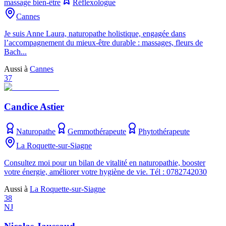
massage bien-être
Réflexologue
Cannes
Je suis Anne Laura, naturopathe holistique, engagée dans
l’accompagnement du mieux-être durable : massages, fleurs de
Bach...
Aussi à
Cannes
37
Candice Astier
Naturopathe
Gemmothérapeute
Phytothérapeute
La Roquette-sur-Siagne
Consultez moi pour un bilan de vitalité en naturopathie, booster
votre énergie, améliorer votre hygiène de vie. Tél : 0782742030
Aussi à
La Roquette-sur-Siagne
38
NJ