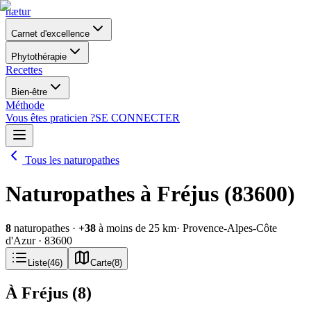
nætur
Carnet d'excellence
Phytothérapie
Recettes
Bien-être
Méthode
Vous êtes praticien ?
SE CONNECTER
Tous les naturopathes
Naturopathes à Fréjus (83600)
8
naturopathes
·
+
38
à moins de 25 km
· Provence-Alpes-Côte
d'Azur
· 83600
Liste
(
46
)
Carte
(
8
)
À Fréjus
(
8
)