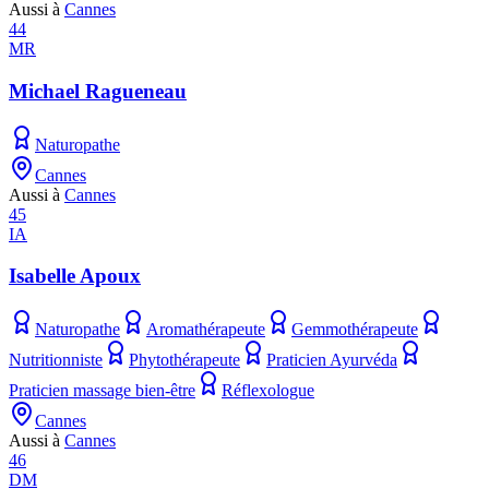
Aussi à
Cannes
44
MR
Michael Ragueneau
Naturopathe
Cannes
Aussi à
Cannes
45
IA
Isabelle Apoux
Naturopathe
Aromathérapeute
Gemmothérapeute
Nutritionniste
Phytothérapeute
Praticien Ayurvéda
Praticien massage bien-être
Réflexologue
Cannes
Aussi à
Cannes
46
DM