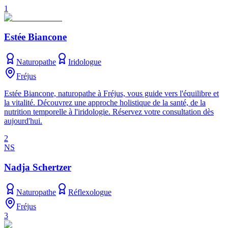
1
Estée Biancone
Naturopathe
Iridologue
Fréjus
Estée Biancone, naturopathe à Fréjus, vous guide vers l'équilibre et
la vitalité. Découvrez une approche holistique de la santé, de la
nutrition temporelle à l'iridologie. Réservez votre consultation dès
aujourd'hui.
2
NS
Nadja Schertzer
Naturopathe
Réflexologue
Fréjus
3