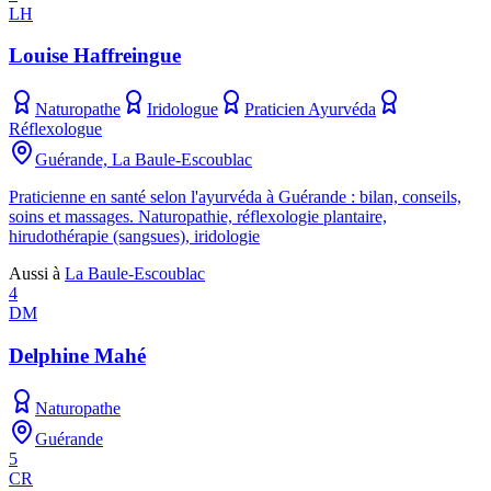
LH
Louise Haffreingue
Naturopathe
Iridologue
Praticien Ayurvéda
Réflexologue
Guérande, La Baule-Escoublac
Praticienne en santé selon l'ayurvéda à Guérande : bilan, conseils,
soins et massages. Naturopathie, réflexologie plantaire,
hirudothérapie (sangsues), iridologie
Aussi à
La Baule-Escoublac
4
DM
Delphine Mahé
Naturopathe
Guérande
5
CR