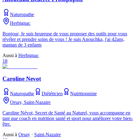
Naturopathe
Herbignac
Bonjour, Je suis heureuse de vous proposer des outils pour vous
révéler et prendre soins de vous ! Je suis Anouchka, j'ai 42ans,
maman de 3 enfants
Aussi à
Herbignac
18
Caroline Nevot
Naturopathe
Diététicien
Nutritionniste
Orsay, Saint-Nazaire
Caroline Névot, Secret de Santé au Naturel, vous accompagne en
tant que coach en nutrition santé et sport pour améliorer votre bien-
être.
Aussi à
Orsay
·
Saint-Nazaire