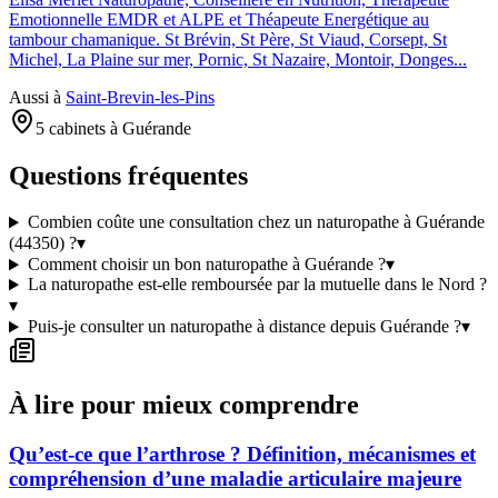
Emotionnelle EMDR et ALPE et Théapeute Energétique au
tambour chamanique. St Brévin, St Père, St Viaud, Corsept, St
Michel, La Plaine sur mer, Pornic, St Nazaire, Montoir, Donges...
Aussi à
Saint-Brevin-les-Pins
5 cabinets à Guérande
Questions fréquentes
Combien coûte une consultation chez un naturopathe à Guérande
(44350) ?
▾
Comment choisir un bon naturopathe à Guérande ?
▾
La naturopathe est-elle remboursée par la mutuelle dans le Nord ?
▾
Puis-je consulter un naturopathe à distance depuis Guérande ?
▾
À lire pour mieux comprendre
Qu’est-ce que l’arthrose ? Définition, mécanismes et
compréhension d’une maladie articulaire majeure