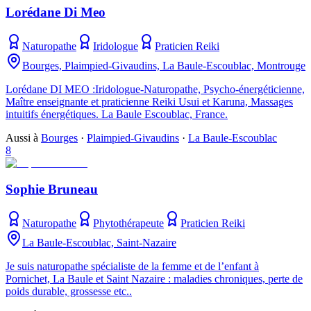
Lorédane Di Meo
Naturopathe
Iridologue
Praticien Reiki
Bourges, Plaimpied-Givaudins, La Baule-Escoublac, Montrouge
Lorédane DI MEO :Iridologue-Naturopathe, Psycho-énergéticienne,
Maître enseignante et praticienne Reiki Usui et Karuna, Massages
intuitifs énergétiques. La Baule Escoublac, France.
Aussi à
Bourges
·
Plaimpied-Givaudins
·
La Baule-Escoublac
8
Sophie Bruneau
Naturopathe
Phytothérapeute
Praticien Reiki
La Baule-Escoublac, Saint-Nazaire
Je suis naturopathe spécialiste de la femme et de l’enfant à
Pornichet, La Baule et Saint Nazaire : maladies chroniques, perte de
poids durable, grossesse etc..