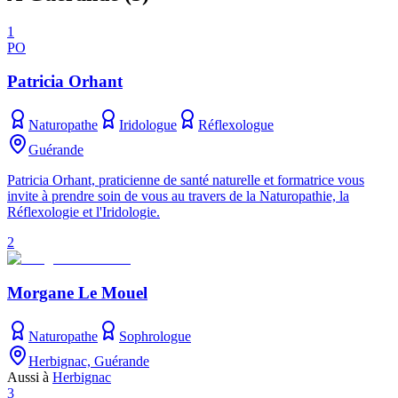
1
PO
Patricia Orhant
Naturopathe
Iridologue
Réflexologue
Guérande
Patricia Orhant, praticienne de santé naturelle et formatrice vous
invite à prendre soin de vous au travers de la Naturopathie, la
Réflexologie et l'Iridologie.
2
Morgane Le Mouel
Naturopathe
Sophrologue
Herbignac, Guérande
Aussi à
Herbignac
3