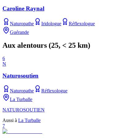
Caroline Raynal
Naturopathe
Iridologue
Réflexologue
Guérande
Aux alentours
(
25
, < 25 km)
6
N
Naturosoutien
Naturopathe
Réflexologue
La Turballe
NATUROSOUTIEN
Aussi à
La Turballe
7