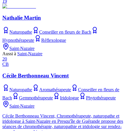
19
Nathalie Martin
Naturopathe
Conseiller en fleurs de Bach
Hypnothérapeute
Réflexologue
Saint-Nazaire
Aussi à
Saint-Nazaire
20
CB
Cécile Berthonneau Vincent
Naturopathe
Aromathérapeute
Conseiller en fleurs de
Bach
Gemmothérapeute
Iridologue
Phytothérapeute
Saint-Nazaire
Cécile Berthonneau Vincent, Chromothérapeute, naturopathe et
iridologue à Saint-Nazaire en Presqu'île de Guérande propose des
séances de chromothérapie, naturopathie et iridologie sur rendez-