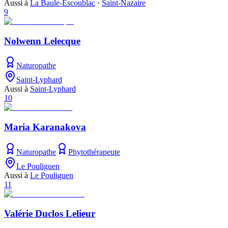
Aussi à
La Baule-Escoublac
·
Saint-Nazaire
9
Nolwenn Lelecque
Naturopathe
Saint-Lyphard
Aussi à
Saint-Lyphard
10
Maria Karanakova
Naturopathe
Phytothérapeute
Le Pouliguen
Aussi à
Le Pouliguen
11
Valérie Duclos Lelieur