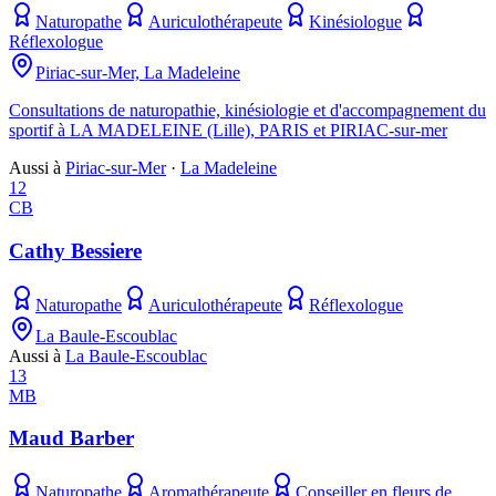
Naturopathe
Auriculothérapeute
Kinésiologue
Réflexologue
Piriac-sur-Mer, La Madeleine
Consultations de naturopathie, kinésiologie et d'accompagnement du
sportif à LA MADELEINE (Lille), PARIS et PIRIAC-sur-mer
Aussi à
Piriac-sur-Mer
·
La Madeleine
12
CB
Cathy Bessiere
Naturopathe
Auriculothérapeute
Réflexologue
La Baule-Escoublac
Aussi à
La Baule-Escoublac
13
MB
Maud Barber
Naturopathe
Aromathérapeute
Conseiller en fleurs de