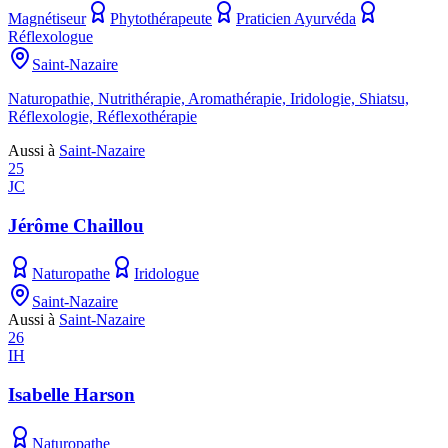
Magnétiseur
Phytothérapeute
Praticien Ayurvéda
Réflexologue
Saint-Nazaire
Naturopathie, Nutrithérapie, Aromathérapie, Iridologie, Shiatsu,
Réflexologie, Réflexothérapie
Aussi à
Saint-Nazaire
25
JC
Jérôme Chaillou
Naturopathe
Iridologue
Saint-Nazaire
Aussi à
Saint-Nazaire
26
IH
Isabelle Harson
Naturopathe