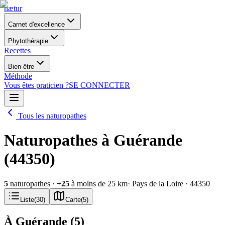
nætur
Carnet d'excellence
Phytothérapie
Recettes
Bien-être
Méthode
Vous êtes praticien ?
SE CONNECTER
Tous les naturopathes
Naturopathes à Guérande
(44350)
5
naturopathes
·
+
25
à moins de 25 km
· Pays de la Loire
· 44350
Liste
(
30
)
Carte
(
5
)
À Guérande
(
5
)