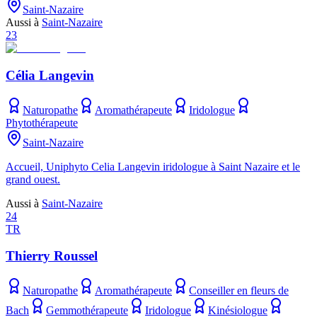
Saint-Nazaire
Aussi à
Saint-Nazaire
23
Célia Langevin
Naturopathe
Aromathérapeute
Iridologue
Phytothérapeute
Saint-Nazaire
Accueil, Uniphyto Celia Langevin iridologue à Saint Nazaire et le
grand ouest.
Aussi à
Saint-Nazaire
24
TR
Thierry Roussel
Naturopathe
Aromathérapeute
Conseiller en fleurs de
Bach
Gemmothérapeute
Iridologue
Kinésiologue