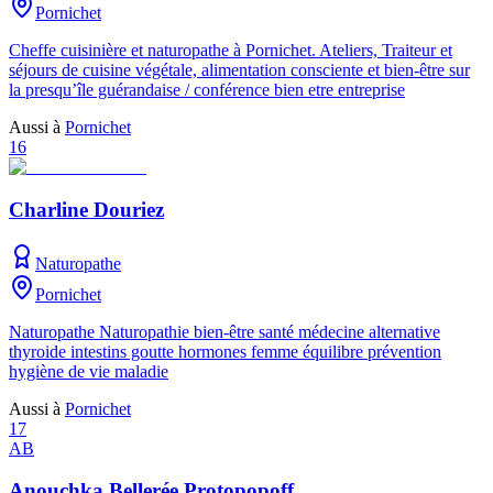
Pornichet
Cheffe cuisinière et naturopathe à Pornichet. Ateliers, Traiteur et
séjours de cuisine végétale, alimentation consciente et bien-être sur
la presqu’île guérandaise / conférence bien etre entreprise
Aussi à
Pornichet
16
Charline Douriez
Naturopathe
Pornichet
Naturopathe Naturopathie bien-être santé médecine alternative
thyroide intestins goutte hormones femme équilibre prévention
hygiène de vie maladie
Aussi à
Pornichet
17
AB
Anouchka Bellerée Protopopoff