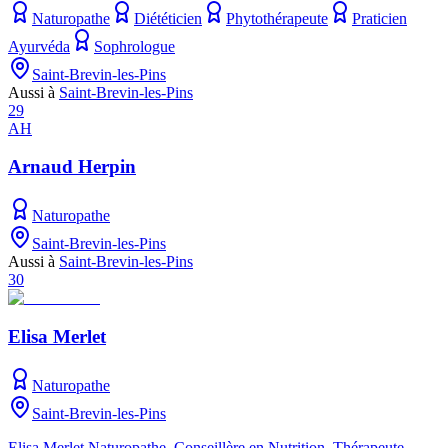
Naturopathe
Diététicien
Phytothérapeute
Praticien
Ayurvéda
Sophrologue
Saint-Brevin-les-Pins
Aussi à
Saint-Brevin-les-Pins
29
AH
Arnaud Herpin
Naturopathe
Saint-Brevin-les-Pins
Aussi à
Saint-Brevin-les-Pins
30
Elisa Merlet
Naturopathe
Saint-Brevin-les-Pins
Elisa Merlet Naturopathe, Conseillère en Nutrition, Thérapeute