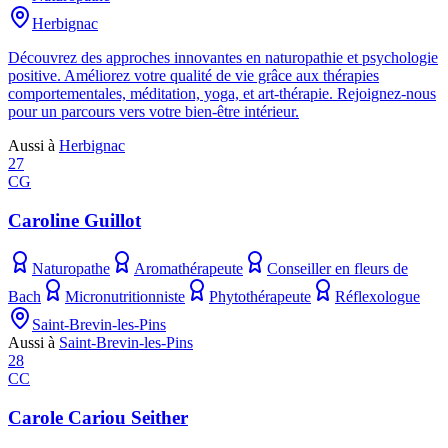
Herbignac
Découvrez des approches innovantes en naturopathie et psychologie
positive. Améliorez votre qualité de vie grâce aux thérapies
comportementales, méditation, yoga, et art-thérapie. Rejoignez-nous
pour un parcours vers votre bien-être intérieur.
Aussi à
Herbignac
27
CG
Caroline Guillot
Naturopathe
Aromathérapeute
Conseiller en fleurs de
Bach
Micronutritionniste
Phytothérapeute
Réflexologue
Saint-Brevin-les-Pins
Aussi à
Saint-Brevin-les-Pins
28
CC
Carole Cariou Seither