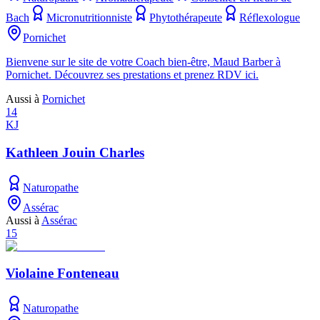
Bach
Micronutritionniste
Phytothérapeute
Réflexologue
Pornichet
Bienvene sur le site de votre Coach bien-être, Maud Barber à
Pornichet. Découvrez ses prestations et prenez RDV ici.
Aussi à
Pornichet
14
KJ
Kathleen Jouin Charles
Naturopathe
Assérac
Aussi à
Assérac
15
Violaine Fonteneau
Naturopathe