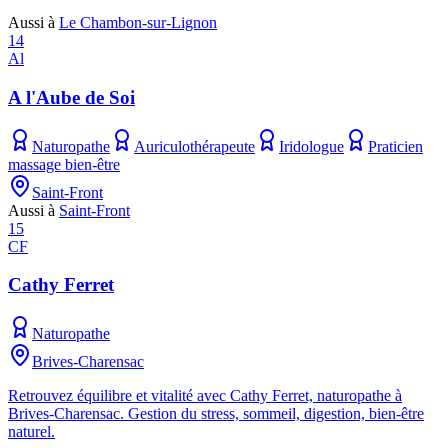
Aussi à
Le Chambon-sur-Lignon
14
Al
A l'Aube de Soi
Naturopathe
Auriculothérapeute
Iridologue
Praticien
massage bien-être
Saint-Front
Aussi à
Saint-Front
15
CF
Cathy Ferret
Naturopathe
Brives-Charensac
Retrouvez équilibre et vitalité avec Cathy Ferret, naturopathe à
Brives-Charensac. Gestion du stress, sommeil, digestion, bien-être
naturel.