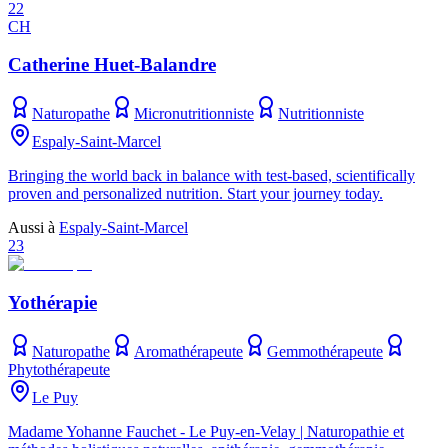
22
CH
Catherine Huet-Balandre
Naturopathe
Micronutritionniste
Nutritionniste
Espaly-Saint-Marcel
Bringing the world back in balance with test-based, scientifically
proven and personalized nutrition. Start your journey today.
Aussi à
Espaly-Saint-Marcel
23
Yothérapie
Naturopathe
Aromathérapeute
Gemmothérapeute
Phytothérapeute
Le Puy
Madame Yohanne Fauchet - Le Puy-en-Velay | Naturopathie et