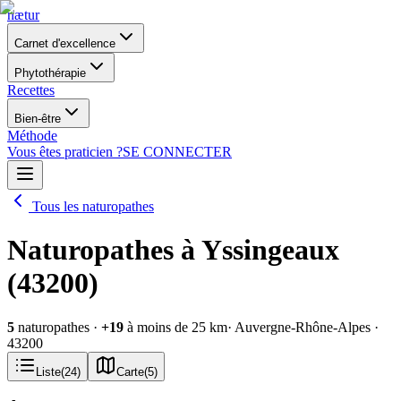
nætur
Carnet d'excellence
Phytothérapie
Recettes
Bien-être
Méthode
Vous êtes praticien ?
SE CONNECTER
Tous les naturopathes
Naturopathes à Yssingeaux
(43200)
5
naturopathes
·
+
19
à moins de 25 km
· Auvergne-Rhône-Alpes
·
43200
Liste
(
24
)
Carte
(
5
)