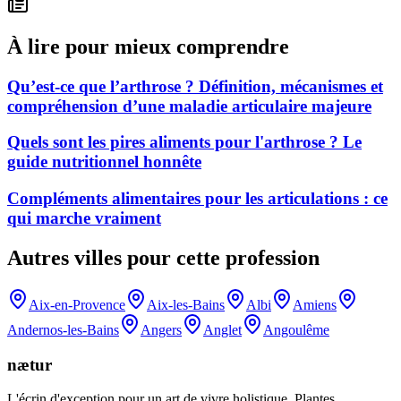
À lire pour mieux comprendre
Qu’est-ce que l’arthrose ? Définition, mécanismes et
compréhension d’une maladie articulaire majeure
Quels sont les pires aliments pour l'arthrose ? Le
guide nutritionnel honnête
Compléments alimentaires pour les articulations : ce
qui marche vraiment
Autres villes pour cette profession
Aix-en-Provence
Aix-les-Bains
Albi
Amiens
Andernos-les-Bains
Angers
Anglet
Angoulême
nætur
L'écrin d'exception pour un art de vivre holistique. Plantes