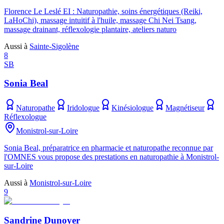
Florence Le Leslé EI : Naturopathie, soins énergétiques (Reiki,
LaHoChi), massage intuitif à l'huile, massage Chi Nei Tsang,
massage drainant, réflexologie plantaire, ateliers naturo
Aussi à
Sainte-Sigolène
8
SB
Sonia Beal
Naturopathe
Iridologue
Kinésiologue
Magnétiseur
Réflexologue
Monistrol-sur-Loire
Sonia Beal, préparatrice en pharmacie et naturopathe reconnue par
l'OMNES vous propose des prestations en naturopathie à Monistrol-
sur-Loire
Aussi à
Monistrol-sur-Loire
9
Sandrine Dunoyer