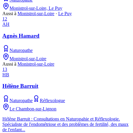
Monistrol-sur-Loire, Le Puy
Aussi à
Monistrol-sur-Loire
·
Le Puy
12
AH
Agnès Hamard
Naturopathe
Monistrol-sur-Loire
Aussi à
Monistrol-sur-Loire
13
HB
Hélène Barruit
Naturopathe
Réflexologue
Le Chambon-sur-Lignon
Hélène Barruit : Consultations en Naturopahie et Réflexologie.
Spécialiste de l'endométriose et des problèmes de fertilité, des maux
de l'enfant...