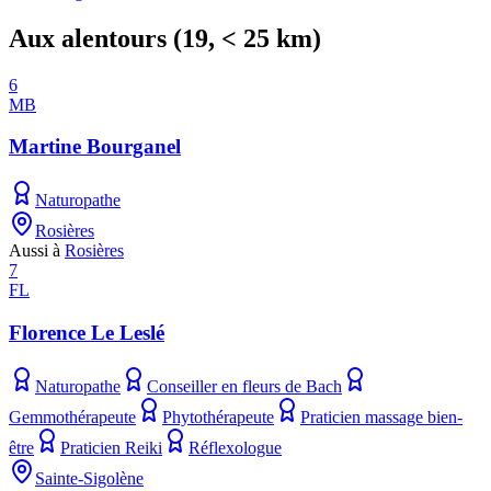
Aux alentours
(
19
, < 25 km)
6
MB
Martine Bourganel
Naturopathe
Rosières
Aussi à
Rosières
7
FL
Florence Le Leslé
Naturopathe
Conseiller en fleurs de Bach
Gemmothérapeute
Phytothérapeute
Praticien massage bien-
être
Praticien Reiki
Réflexologue
Sainte-Sigolène