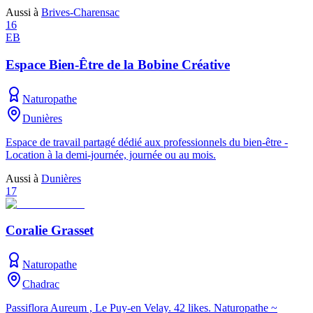
Aussi à
Brives-Charensac
16
EB
Espace Bien-Être de la Bobine Créative
Naturopathe
Dunières
Espace de travail partagé dédié aux professionnels du bien-être -
Location à la demi-journée, journée ou au mois.
Aussi à
Dunières
17
Coralie Grasset
Naturopathe
Chadrac
Passiflora Aureum , Le Puy-en Velay. 42 likes. Naturopathe ~