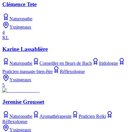
Clémence Tete
Naturopathe
Yssingeaux
4
KL
Karine Lassablière
Naturopathe
Conseiller en fleurs de Bach
Iridologue
Praticien massage bien-être
Réflexologue
Yssingeaux
5
Jerenise Grousset
Naturopathe
Aromathérapeute
Praticien Reiki
Réflexologue
Yssingeaux