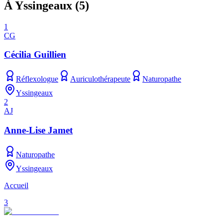
À Yssingeaux
(
5
)
1
CG
Cécilia Guillien
Réflexologue
Auriculothérapeute
Naturopathe
Yssingeaux
2
AJ
Anne-Lise Jamet
Naturopathe
Yssingeaux
Accueil
3