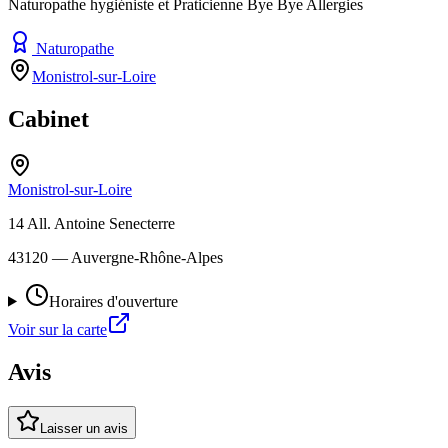
Naturopathe hygiéniste et Praticienne Bye Bye Allergies
Naturopathe
Monistrol-sur-Loire
Cabinet
Monistrol-sur-Loire
14 All. Antoine Senecterre
43120
— Auvergne-Rhône-Alpes
Horaires d'ouverture
Voir sur la carte
Avis
Laisser un avis