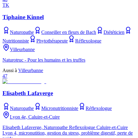
TK
Tiphaine Kinnel
Naturopathe
Conseiller en fleurs de Bach
Diététicien
Nutritionniste
Phytothérapeute
Réflexologue
Villeurbanne
Naturotruc - Pour les humains et les truffes
Aussi à
Villeurbanne
47
Elisabeth Lafaverge
Naturopathe
Micronutritionniste
Réflexologue
Lyon 4e, Caluire-et-Cuire
Elisabeth Lafaverge, Naturopathe Reflexologue Caluire-et-Cuire
Lyon 4, micronutition, gestion du stress, problème digestif, perte de