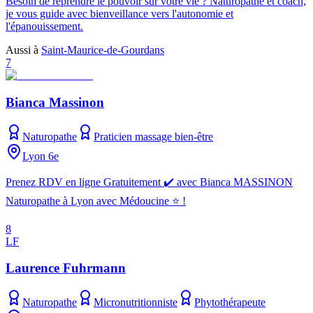
Besoin de reprendre le pouvoir sur votre vie ? Naturopathe et coach,
je vous guide avec bienveillance vers l'autonomie et
l'épanouissement.
Aussi à
Saint-Maurice-de-Gourdans
7
Bianca Massinon
Naturopathe
Praticien massage bien-être
Lyon 6e
Prenez RDV en ligne Gratuitement ✔️ avec Bianca MASSINON
Naturopathe à Lyon avec Médoucine ⭐ !
8
LF
Laurence Fuhrmann
Naturopathe
Micronutritionniste
Phytothérapeute