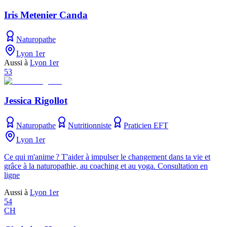
Iris Metenier Canda
Naturopathe
Lyon 1er
Aussi à
Lyon 1er
53
Jessica Rigollot
Naturopathe
Nutritionniste
Praticien EFT
Lyon 1er
Ce qui m'anime ? T'aider à impulser le changement dans ta vie et
grâce à la naturopathie, au coaching et au yoga. Consultation en
ligne
Aussi à
Lyon 1er
54
CH