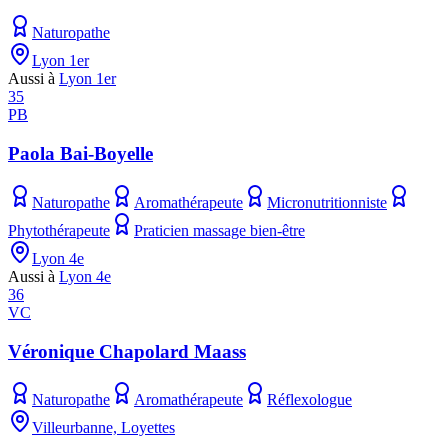
Naturopathe
Lyon 1er
Aussi à
Lyon 1er
35
PB
Paola Bai-Boyelle
Naturopathe
Aromathérapeute
Micronutritionniste
Phytothérapeute
Praticien massage bien-être
Lyon 4e
Aussi à
Lyon 4e
36
VC
Véronique Chapolard Maass
Naturopathe
Aromathérapeute
Réflexologue
Villeurbanne, Loyettes