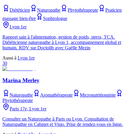
Diététicien
Naturopathe
Phytothérapeute
Praticien
massage bien-être
Sophrologue
Lyon 1er
Rapport sain à l'alimentation, gestion de poids, stress, TCA.
Diététicienne naturopathe à Lyon 1, accompagnement global et
humain. RDV sur Doctolib avec Gaëlle Mezin
Aussi à
Lyon 1er
30
Marina Merley
Naturopathe
Aromathérapeute
Micronutritionniste
Phytothérapeute
Paris 17e, Lyon 1er
Consulter un Naturopathe à Paris ou Lyon. Consultation de
Naturopathie en Cabinet et Visio. Prise de rendez-vous en ligne.