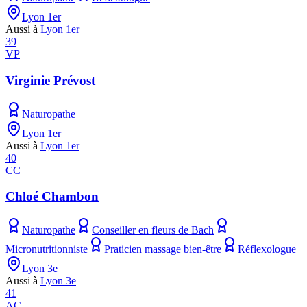
Lyon 1er
Aussi à
Lyon 1er
39
VP
Virginie Prévost
Naturopathe
Lyon 1er
Aussi à
Lyon 1er
40
CC
Chloé Chambon
Naturopathe
Conseiller en fleurs de Bach
Micronutritionniste
Praticien massage bien-être
Réflexologue
Lyon 3e
Aussi à
Lyon 3e
41
AC