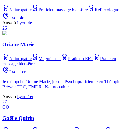
Naturopathe
Praticien massage bien-être
Réflexologue
Lyon 4e
Aussi à
Lyon 4e
26
Oriane Marie
Naturopathe
Magnétiseur
Praticien EFT
Praticien
massage bien-être
Lyon 1er
Je m'appelle Oriane Marie, je suis Psychopraticienne en Thérapie
Brève : TCC, EMDR | Naturopathie.
Aussi à
Lyon 1er
27
GQ
Gaëlle Quirin