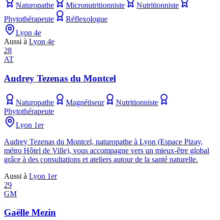
Naturopathe
Micronutritionniste
Nutritionniste
Phytothérapeute
Réflexologue
Lyon 4e
Aussi à
Lyon 4e
28
AT
Audrey Tezenas du Montcel
Naturopathe
Magnétiseur
Nutritionniste
Phytothérapeute
Lyon 1er
Audrey Tezenas du Montcel, naturopathe à Lyon (Espace Pizay,
métro Hôtel de Ville), vous accompagne vers un mieux-être global
grâce à des consultations et ateliers autour de la santé naturelle.
Aussi à
Lyon 1er
29
GM
Gaëlle Mezin