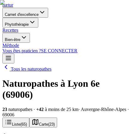
nætur
Carnet d'excellence
Phytothérapie
Recettes
Bien-être
Méthode
Vous êtes praticien ?
SE CONNECTER
Tous les naturopathes
Naturopathes à Lyon 6e
(69006)
23
naturopathes
·
+
42
à moins de 25 km
· Auvergne-Rhône-Alpes
·
69006
Liste
(
65
)
Carte
(
23
)