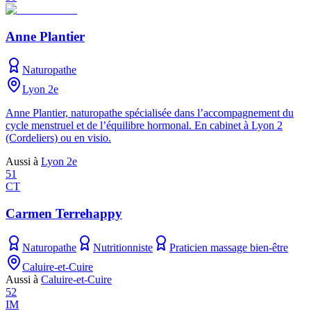
Anne Plantier
Naturopathe
Lyon 2e
Anne Plantier, naturopathe spécialisée dans l’accompagnement du
cycle menstruel et de l’équilibre hormonal. En cabinet à Lyon 2
(Cordeliers) ou en visio.
Aussi à
Lyon 2e
51
CT
Carmen Terrehappy
Naturopathe
Nutritionniste
Praticien massage bien-être
Caluire-et-Cuire
Aussi à
Caluire-et-Cuire
52
IM