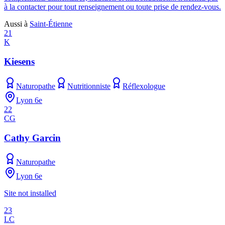
à la contacter pour tout renseignement ou toute prise de rendez-vous.
Aussi à
Saint-Étienne
21
K
Kiesens
Naturopathe
Nutritionniste
Réflexologue
Lyon 6e
22
CG
Cathy Garcin
Naturopathe
Lyon 6e
Site not installed
23
LC