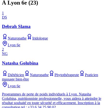
À Lyon 6e
(
23
)
1
DS
Debrah Slama
Naturopathe
Iridologue
Lyon 6e
2
NG
Natasha Golubina
Diététicien
Naturopathe
Phytothérapeute
Praticien
massage bien-être
Lyon 6e
Programmes de perte de poids individuels à Lyon. Natasha
Golubina, nutritionniste professionnelle, vous aidera à atteindre le
résultat souhaité en toute sécurité et efficacement. Inscription à la
consultation tel : +33 6 34 25 90 02