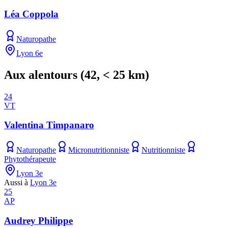
Léa Coppola
Naturopathe
Lyon 6e
Aux alentours
(
42
, < 25 km)
24
VT
Valentina Timpanaro
Naturopathe
Micronutritionniste
Nutritionniste
Phytothérapeute
Lyon 3e
Aussi à
Lyon 3e
25
AP
Audrey Philippe