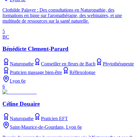
Clothilde Palayer : Des consultations en Naturopathie, des
formations en ligne sur l'aromathérapie, des webinaires, et une
multitude de ressources sur la santé naturelle.
5
BC
Bénédicte Clement-Parard
Naturopathe
Conseiller en fleurs de Bach
Phytothérapeute
Praticien massage bien-être
Réflexologue
Lyon 6e
6
Céline Douaire
Naturopathe
Praticien EFT
Saint-Maurice-de-Gourdans, Lyon 6e