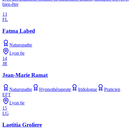
bien-être
13
FL
Fatma Labed
Naturopathe
Lyon 6e
14
JR
Jean-Marie Ramat
Naturopathe
Hypnothérapeute
Iridologue
Praticien
EFT
Lyon 6e
15
LG
Laetitia Groliere