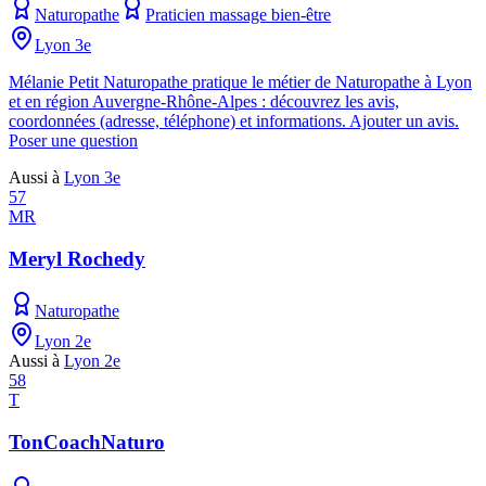
Naturopathe
Praticien massage bien-être
Lyon 3e
Mélanie Petit Naturopathe pratique le métier de Naturopathe à Lyon
et en région Auvergne-Rhône-Alpes : découvrez les avis,
coordonnées (adresse, téléphone) et informations. Ajouter un avis.
Poser une question
Aussi à
Lyon 3e
57
MR
Meryl Rochedy
Naturopathe
Lyon 2e
Aussi à
Lyon 2e
58
T
TonCoachNaturo