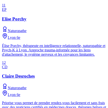
11
EP
Elise Porchy
Naturopathe
Lyon 6e
Élise Porchy, thérapeute en intelligence relationnelle, naturopathie et
Psych-K à Lyon. Approche trauma-informée pour les liens
d'attachement, le système nerveux et les croyances limitantes.
12
CD
Claire Desroches
Naturopathe
Lyon 6e
Priorise vous permet de prendre rendez-vous facilement et sans frais
avec des praticiens certifiés en médecines douces, thérapies brèves et