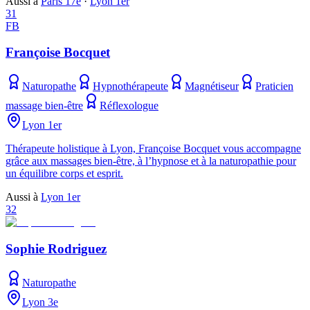
Aussi à
Paris 17e
·
Lyon 1er
31
FB
Françoise Bocquet
Naturopathe
Hypnothérapeute
Magnétiseur
Praticien
massage bien-être
Réflexologue
Lyon 1er
Thérapeute holistique à Lyon, Françoise Bocquet vous accompagne
grâce aux massages bien-être, à l’hypnose et à la naturopathie pour
un équilibre corps et esprit.
Aussi à
Lyon 1er
32
Sophie Rodriguez
Naturopathe
Lyon 3e