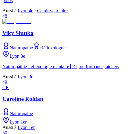
poids
Aussi à
Lyon 4e
·
Caluire-et-Cuire
48
Viky Shutko
Naturopathe
Réflexologue
Lyon 3e
Naturopathie, réflexologie plantaire┃DJ, performance, ateliers
Aussi à
Lyon 3e
49
CR
Caroline Roldan
Naturopathe
Lyon 1er
Aussi à
Lyon 1er
50