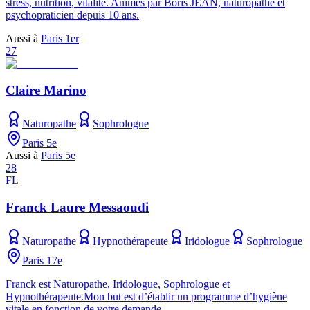
stress, nutrition, vitalité. Animés par Boris JEAN, naturopathe et
psychopraticien depuis 10 ans.
Aussi à
Paris 1er
27
Claire Marino
Naturopathe
Sophrologue
Paris 5e
Aussi à
Paris 5e
28
FL
Franck Laure Messaoudi
Naturopathe
Hypnothérapeute
Iridologue
Sophrologue
Paris 17e
Franck est Naturopathe, Iridologue, Sophrologue et
Hypnothérapeute.Mon but est d’établir un programme d’hygiène
vitale en fonction de votre demande.