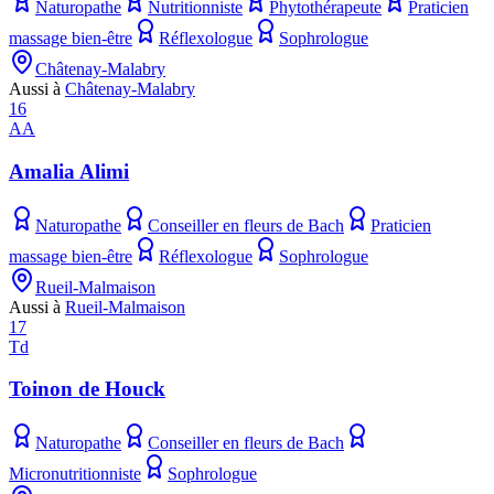
Naturopathe
Nutritionniste
Phytothérapeute
Praticien
massage bien-être
Réflexologue
Sophrologue
Châtenay-Malabry
Aussi à
Châtenay-Malabry
16
AA
Amalia Alimi
Naturopathe
Conseiller en fleurs de Bach
Praticien
massage bien-être
Réflexologue
Sophrologue
Rueil-Malmaison
Aussi à
Rueil-Malmaison
17
Td
Toinon de Houck
Naturopathe
Conseiller en fleurs de Bach
Micronutritionniste
Sophrologue