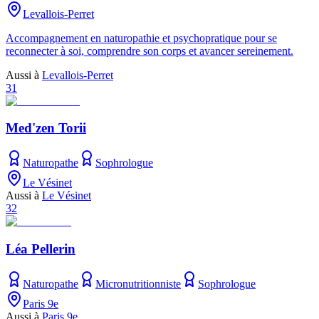
Levallois-Perret
Accompagnement en naturopathie et psychopratique pour se
reconnecter à soi, comprendre son corps et avancer sereinement.
Aussi à
Levallois-Perret
31
Med'zen Torii
Naturopathe
Sophrologue
Le Vésinet
Aussi à
Le Vésinet
32
Léa Pellerin
Naturopathe
Micronutritionniste
Sophrologue
Paris 9e
Aussi à
Paris 9e