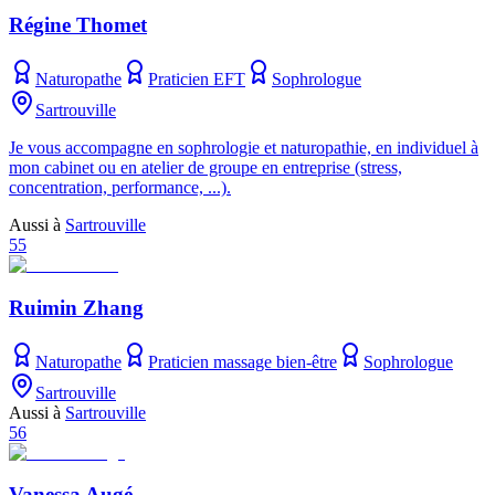
Régine Thomet
Naturopathe
Praticien EFT
Sophrologue
Sartrouville
Je vous accompagne en sophrologie et naturopathie, en individuel à
mon cabinet ou en atelier de groupe en entreprise (stress,
concentration, performance, ...).
Aussi à
Sartrouville
55
Ruimin Zhang
Naturopathe
Praticien massage bien-être
Sophrologue
Sartrouville
Aussi à
Sartrouville
56
Vanessa Augé