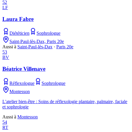
52
LF
Laura Fabre
Diététicien
Sophrologue
Saint-Paul-lès-Dax, Paris 20e
Aussi à
Saint-Paul-lès-Dax
·
Paris 20e
53
BV
Béatrice Villenave
Réflexologue
Sophrologue
Montesson
L'atelier bien-être : Soins de réflexologie plantaire, palmaire, faciale
et sophrologie
Aussi à
Montesson
54
RT