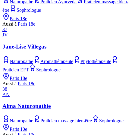
Naturopathe
Praticien Ayurvéda
Praticien massage bien-
être
Sophrologue
Paris 18e
Aussi à
Paris 18e
37
JV
Jane-Lise Villegas
Naturopathe
Aromathérapeute
Phytothérapeute
Praticien EFT
Sophrologue
Paris 18e
Aussi à
Paris 18e
38
AN
Alma Naturopathie
Naturopathe
Praticien massage bien-être
Sophrologue
Paris 10e
Aussi à
Paris 10e