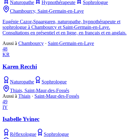
Naturopathe
Hypnothérapeute
Sophrologue
Chambourcy, Saint-Germain-en-Laye
Eugénie Cazor-Spaargaren, naturopathe, hypnothérapeute et
sophrologue à Chambourcy et Saint-Germain-en-Laye.
Consultations en présentiel et en ligne, en français et en anglais.
Aussi à
Chambourcy
·
Saint-Germain-en-Laye
48
KR
Karen Recchi
Naturopathe
Sophrologue
Thiais, Saint-Maur-des-Fossés
Aussi à
Thiais
·
Saint-Maur-des-Fossés
49
IY
Isabelle Yvinec
Réflexologue
Sophrologue