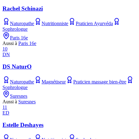
Rachel Schinazi
Naturopathe
Nutritionniste
Praticien Ayurvéda
Sophrologue
Paris 16e
Aussi à
Paris 16e
10
DN
DS NaturO
Naturopathe
Magnétiseur
Praticien massage bien-être
Sophrologue
Suresnes
Aussi à
Suresnes
11
ED
Estelle Deshayes