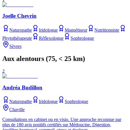
Joelle Chevrin
Naturopathe
Iridologue
Magnétiseur
Nutritionniste
Phytothérapeute
Réflexologue
Sophrologue
Sèvres
Aux alentours
(
75
, < 25 km)
2
Andréa Budillon
Naturopathe
Iridologue
Sophrologue
Chaville
Consultations en cabinet ou en visio. Une approche reconnue par
plus de 180 avis positifs certifiés sur Médoucine. Digestion,
équilibre hormonal, sommeil, stress et douleurs.