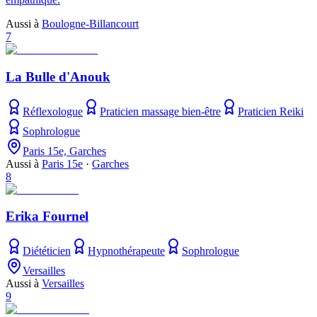
Aussi à
Boulogne-Billancourt
7
La Bulle d'Anouk
Réflexologue
Praticien massage bien-être
Praticien Reiki
Sophrologue
Paris 15e, Garches
Aussi à
Paris 15e
·
Garches
8
Erika Fournel
Diététicien
Hypnothérapeute
Sophrologue
Versailles
Aussi à
Versailles
9