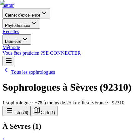
nætur
Carnet d'excellence
Phytothérapie
Recettes
Bien-être
Méthode
Vous êtes praticien ?
SE CONNECTER
Tous les sophrologues
Sophrologues à Sèvres (92310)
1
sophrologue
·
+
75
à moins de 25 km
· Île-de-France
· 92310
Liste
(
76
)
Carte
(
1
)
À Sèvres
(
1
)
1