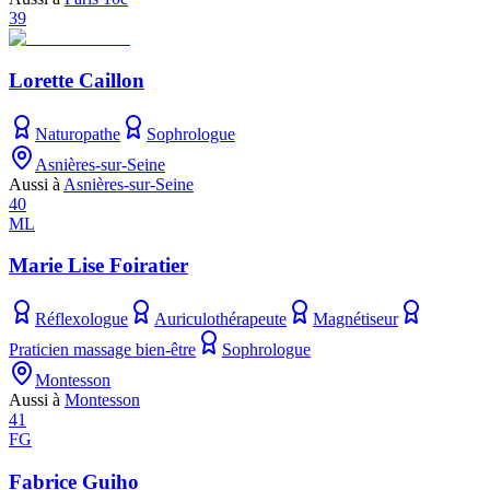
39
Lorette Caillon
Naturopathe
Sophrologue
Asnières-sur-Seine
Aussi à
Asnières-sur-Seine
40
ML
Marie Lise Foiratier
Réflexologue
Auriculothérapeute
Magnétiseur
Praticien massage bien-être
Sophrologue
Montesson
Aussi à
Montesson
41
FG
Fabrice Guiho