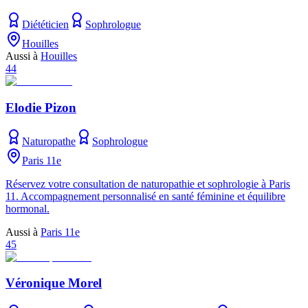
Diététicien
Sophrologue
Houilles
Aussi à
Houilles
44
Elodie Pizon
Naturopathe
Sophrologue
Paris 11e
Réservez votre consultation de naturopathie et sophrologie à Paris
11. Accompagnement personnalisé en santé féminine et équilibre
hormonal.
Aussi à
Paris 11e
45
Véronique Morel