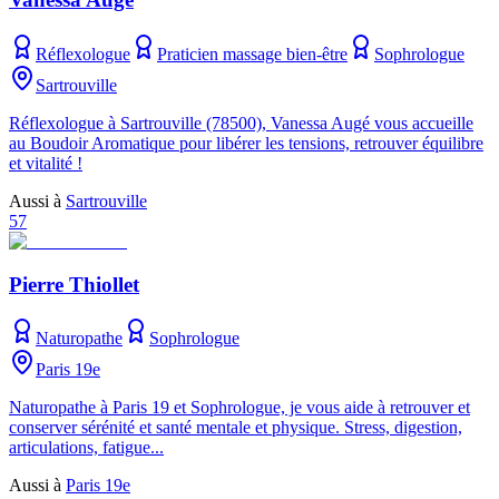
Réflexologue
Praticien massage bien-être
Sophrologue
Sartrouville
Réflexologue à Sartrouville (78500), Vanessa Augé vous accueille
au Boudoir Aromatique pour libérer les tensions, retrouver équilibre
et vitalité !
Aussi à
Sartrouville
57
Pierre Thiollet
Naturopathe
Sophrologue
Paris 19e
Naturopathe à Paris 19 et Sophrologue, je vous aide à retrouver et
conserver sérénité et santé mentale et physique. Stress, digestion,
articulations, fatigue...
Aussi à
Paris 19e