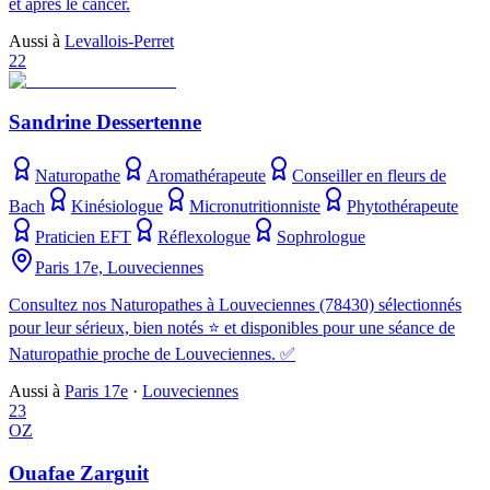
et après le cancer.
Aussi à
Levallois-Perret
22
Sandrine Dessertenne
Naturopathe
Aromathérapeute
Conseiller en fleurs de
Bach
Kinésiologue
Micronutritionniste
Phytothérapeute
Praticien EFT
Réflexologue
Sophrologue
Paris 17e, Louveciennes
Consultez nos Naturopathes à Louveciennes (78430) sélectionnés
pour leur sérieux, bien notés ⭐ et disponibles pour une séance de
Naturopathie proche de Louveciennes. ✅
Aussi à
Paris 17e
·
Louveciennes
23
OZ
Ouafae Zarguit