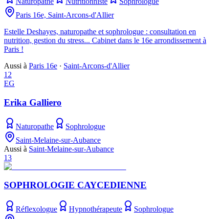
Naturopathe
Nutritionniste
Sophrologue
Paris 16e, Saint-Arcons-d'Allier
Estelle Deshayes, naturopathe et sophrologue : consultation en
nutrition, gestion du stress... Cabinet dans le 16e arrondissement à
Paris !
Aussi à
Paris 16e
·
Saint-Arcons-d'Allier
12
EG
Erika Galliero
Naturopathe
Sophrologue
Saint-Melaine-sur-Aubance
Aussi à
Saint-Melaine-sur-Aubance
13
SOPHROLOGIE CAYCEDIENNE
Réflexologue
Hypnothérapeute
Sophrologue