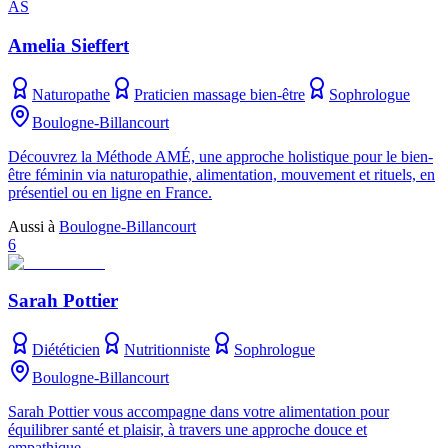
AS
Amelia Sieffert
Naturopathe
Praticien massage bien-être
Sophrologue
Boulogne-Billancourt
Découvrez la Méthode AMÉ, une approche holistique pour le bien-
être féminin via naturopathie, alimentation, mouvement et rituels, en
présentiel ou en ligne en France.
Aussi à
Boulogne-Billancourt
6
Sarah Pottier
Diététicien
Nutritionniste
Sophrologue
Boulogne-Billancourt
Sarah Pottier vous accompagne dans votre alimentation pour
équilibrer santé et plaisir, à travers une approche douce et
empathique.