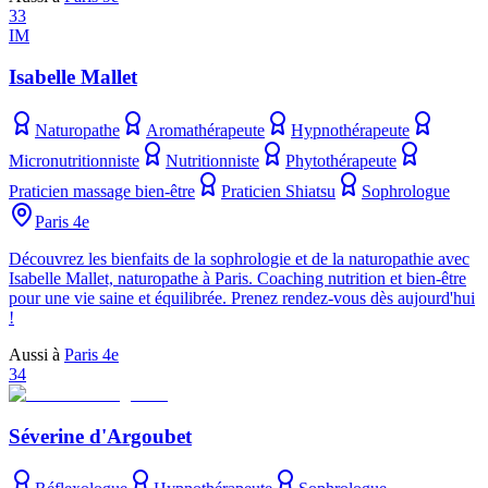
33
IM
Isabelle Mallet
Naturopathe
Aromathérapeute
Hypnothérapeute
Micronutritionniste
Nutritionniste
Phytothérapeute
Praticien massage bien-être
Praticien Shiatsu
Sophrologue
Paris 4e
Découvrez les bienfaits de la sophrologie et de la naturopathie avec
Isabelle Mallet, naturopathe à Paris. Coaching nutrition et bien-être
pour une vie saine et équilibrée. Prenez rendez-vous dès aujourd'hui
!
Aussi à
Paris 4e
34
Séverine d'Argoubet