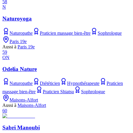
58
N
Naturoyoga
Naturopathe
Praticien massage bien-être
Sophrologue
Paris 19e
Aussi à
Paris 19e
59
ON
Odelia Nature
Naturopathe
Diététicien
Hypnothérapeute
Praticien
massage bien-être
Praticien Shiatsu
Sophrologue
Maisons-Alfort
Aussi à
Maisons-Alfort
60
Sabri Manoubi