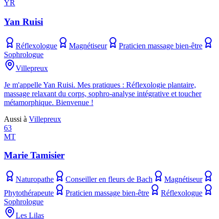
YR
Yan Ruisi
Réflexologue
Magnétiseur
Praticien massage bien-être
Sophrologue
Villepreux
Je m'appelle Yan Ruisi. Mes pratiques : Réflexologie plantaire,
massage relaxant du corps, sophro-analyse intégrative et toucher
métamorphique. Bienvenue !
Aussi à
Villepreux
63
MT
Marie Tamisier
Naturopathe
Conseiller en fleurs de Bach
Magnétiseur
Phytothérapeute
Praticien massage bien-être
Réflexologue
Sophrologue
Les Lilas