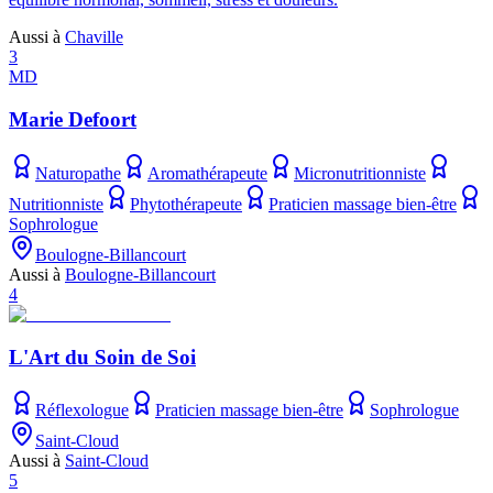
Aussi à
Chaville
3
MD
Marie Defoort
Naturopathe
Aromathérapeute
Micronutritionniste
Nutritionniste
Phytothérapeute
Praticien massage bien-être
Sophrologue
Boulogne-Billancourt
Aussi à
Boulogne-Billancourt
4
L'Art du Soin de Soi
Réflexologue
Praticien massage bien-être
Sophrologue
Saint-Cloud
Aussi à
Saint-Cloud
5