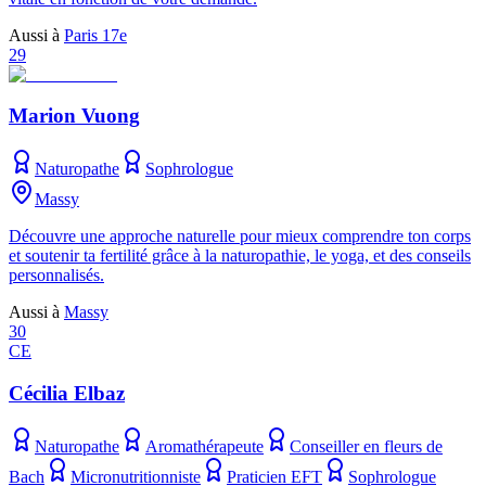
Aussi à
Paris 17e
29
Marion Vuong
Naturopathe
Sophrologue
Massy
Découvre une approche naturelle pour mieux comprendre ton corps
et soutenir ta fertilité grâce à la naturopathie, le yoga, et des conseils
personnalisés.
Aussi à
Massy
30
CE
Cécilia Elbaz
Naturopathe
Aromathérapeute
Conseiller en fleurs de
Bach
Micronutritionniste
Praticien EFT
Sophrologue