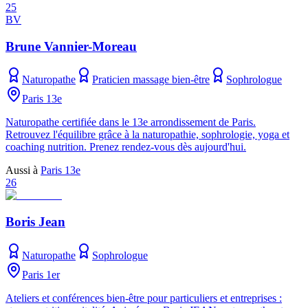
25
BV
Brune Vannier-Moreau
Naturopathe
Praticien massage bien-être
Sophrologue
Paris 13e
Naturopathe certifiée dans le 13e arrondissement de Paris.
Retrouvez l'équilibre grâce à la naturopathie, sophrologie, yoga et
coaching nutrition. Prenez rendez-vous dès aujourd'hui.
Aussi à
Paris 13e
26
Boris Jean
Naturopathe
Sophrologue
Paris 1er
Ateliers et conférences bien-être pour particuliers et entreprises :