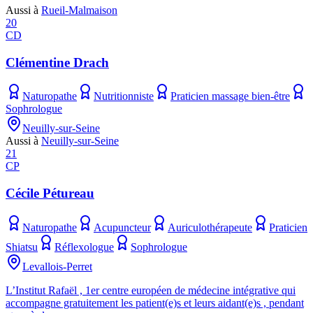
Aussi à
Rueil-Malmaison
20
CD
Clémentine Drach
Naturopathe
Nutritionniste
Praticien massage bien-être
Sophrologue
Neuilly-sur-Seine
Aussi à
Neuilly-sur-Seine
21
CP
Cécile Pétureau
Naturopathe
Acupuncteur
Auriculothérapeute
Praticien
Shiatsu
Réflexologue
Sophrologue
Levallois-Perret
L’Institut Rafaël , 1er centre européen de médecine intégrative qui
accompagne gratuitement les patient(e)s et leurs aidant(e)s , pendant