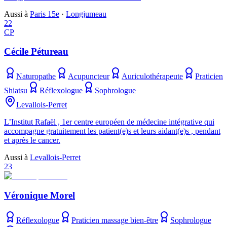
Aussi à
Paris 15e
·
Longjumeau
22
CP
Cécile Pétureau
Naturopathe
Acupuncteur
Auriculothérapeute
Praticien
Shiatsu
Réflexologue
Sophrologue
Levallois-Perret
L’Institut Rafaël , 1er centre européen de médecine intégrative qui
accompagne gratuitement les patient(e)s et leurs aidant(e)s , pendant
et après le cancer.
Aussi à
Levallois-Perret
23
Véronique Morel
Réflexologue
Praticien massage bien-être
Sophrologue