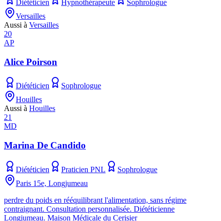
Diététicien
Hypnothérapeute
Sophrologue
Versailles
Aussi à
Versailles
20
AP
Alice Poirson
Diététicien
Sophrologue
Houilles
Aussi à
Houilles
21
MD
Marina De Candido
Diététicien
Praticien PNL
Sophrologue
Paris 15e, Longjumeau
perdre du poids en rééquilibrant l'alimentation, sans régime
contraignant. Consultation personnalisée. Diététicienne
Longjumeau. Maison Médicale du Cerisier