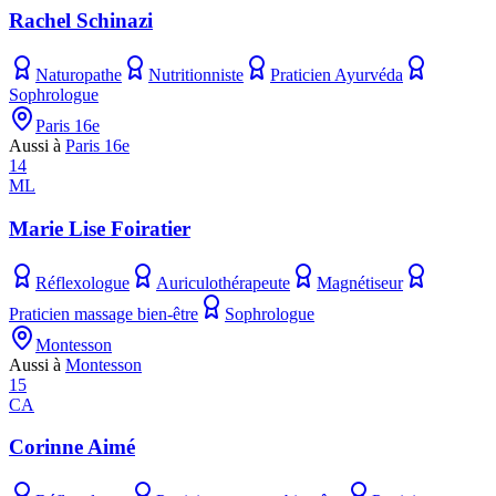
Rachel Schinazi
Naturopathe
Nutritionniste
Praticien Ayurvéda
Sophrologue
Paris 16e
Aussi à
Paris 16e
14
ML
Marie Lise Foiratier
Réflexologue
Auriculothérapeute
Magnétiseur
Praticien massage bien-être
Sophrologue
Montesson
Aussi à
Montesson
15
CA
Corinne Aimé