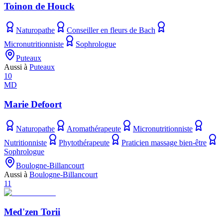
Toinon de Houck
Naturopathe
Conseiller en fleurs de Bach
Micronutritionniste
Sophrologue
Puteaux
Aussi à
Puteaux
10
MD
Marie Defoort
Naturopathe
Aromathérapeute
Micronutritionniste
Nutritionniste
Phytothérapeute
Praticien massage bien-être
Sophrologue
Boulogne-Billancourt
Aussi à
Boulogne-Billancourt
11
Med'zen Torii