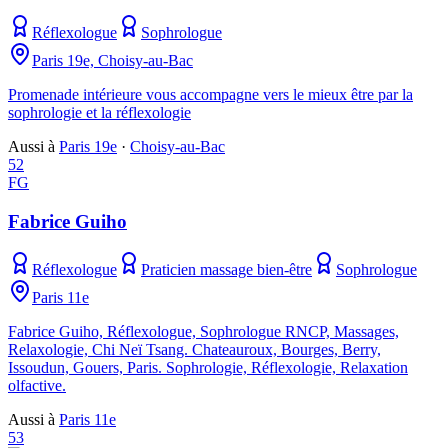
Réflexologue
Sophrologue
Paris 19e, Choisy-au-Bac
Promenade intérieure vous accompagne vers le mieux être par la
sophrologie et la réflexologie
Aussi à
Paris 19e
·
Choisy-au-Bac
52
FG
Fabrice Guiho
Réflexologue
Praticien massage bien-être
Sophrologue
Paris 11e
Fabrice Guiho, Réflexologue, Sophrologue RNCP, Massages,
Relaxologie, Chi Neï Tsang. Chateauroux, Bourges, Berry,
Issoudun, Gouers, Paris. Sophrologie, Réflexologie, Relaxation
olfactive.
Aussi à
Paris 11e
53