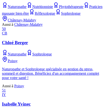
Naturopathe
Nutritionniste
Phytothérapeute
Praticien
massage bien-être
Réflexologue
Sophrologue
Châtenay-Malabry
Aussi à
Châtenay-Malabry
50
CB
Chloé Berger
Naturopathe
Sophrologue
Poissy
Naturopathe et Sophrologue spécialisée en gestion du stress,
sommeil et digestion. Bénéficiez d'un accompagnement complet
pour votre santé !
Aussi à
Poissy
51
IY
Isabelle Yvinec