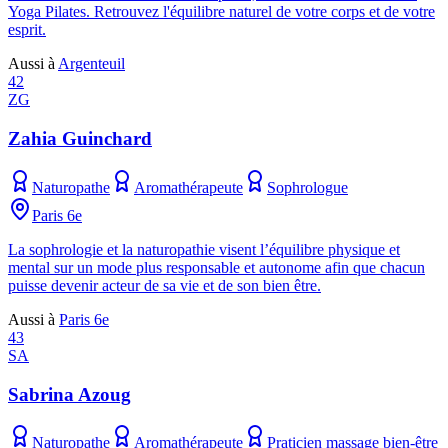
Yoga Pilates. Retrouvez l'équilibre naturel de votre corps et de votre
esprit.
Aussi à
Argenteuil
42
ZG
Zahia Guinchard
Naturopathe
Aromathérapeute
Sophrologue
Paris 6e
La sophrologie et la naturopathie visent l’équilibre physique et
mental sur un mode plus responsable et autonome afin que chacun
puisse devenir acteur de sa vie et de son bien être.
Aussi à
Paris 6e
43
SA
Sabrina Azoug
Naturopathe
Aromathérapeute
Praticien massage bien-être