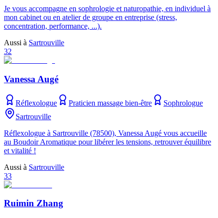
Je vous accompagne en sophrologie et naturopathie, en individuel à
mon cabinet ou en atelier de groupe en entreprise (stress,
concentration, performance, ...).
Aussi à
Sartrouville
32
Vanessa Augé
Réflexologue
Praticien massage bien-être
Sophrologue
Sartrouville
Réflexologue à Sartrouville (78500), Vanessa Augé vous accueille
au Boudoir Aromatique pour libérer les tensions, retrouver équilibre
et vitalité !
Aussi à
Sartrouville
33
Ruimin Zhang