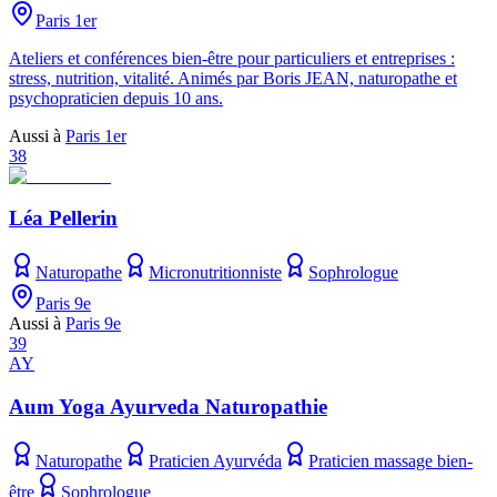
Paris 1er
Ateliers et conférences bien-être pour particuliers et entreprises :
stress, nutrition, vitalité. Animés par Boris JEAN, naturopathe et
psychopraticien depuis 10 ans.
Aussi à
Paris 1er
38
Léa Pellerin
Naturopathe
Micronutritionniste
Sophrologue
Paris 9e
Aussi à
Paris 9e
39
AY
Aum Yoga Ayurveda Naturopathie
Naturopathe
Praticien Ayurvéda
Praticien massage bien-
être
Sophrologue