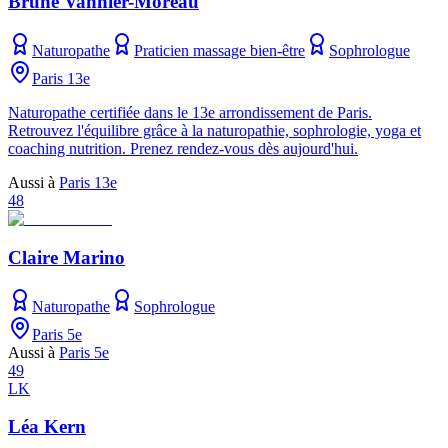
Brune Vannier-Moreau
Naturopathe
Praticien massage bien-être
Sophrologue
Paris 13e
Naturopathe certifiée dans le 13e arrondissement de Paris.
Retrouvez l'équilibre grâce à la naturopathie, sophrologie, yoga et
coaching nutrition. Prenez rendez-vous dès aujourd'hui.
Aussi à
Paris 13e
48
Claire Marino
Naturopathe
Sophrologue
Paris 5e
Aussi à
Paris 5e
49
LK
Léa Kern