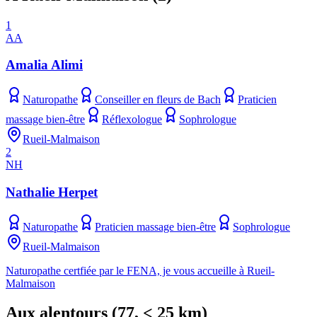
1
AA
Amalia Alimi
Naturopathe
Conseiller en fleurs de Bach
Praticien
massage bien-être
Réflexologue
Sophrologue
Rueil-Malmaison
2
NH
Nathalie Herpet
Naturopathe
Praticien massage bien-être
Sophrologue
Rueil-Malmaison
Naturopathe certfiée par le FENA, je vous accueille à Rueil-
Malmaison
Aux alentours
(
77
, < 25 km)