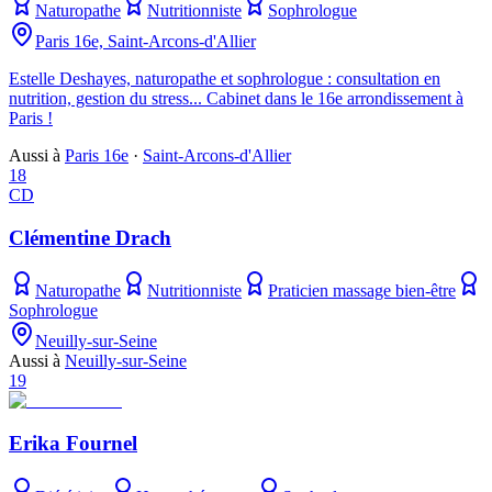
Naturopathe
Nutritionniste
Sophrologue
Paris 16e, Saint-Arcons-d'Allier
Estelle Deshayes, naturopathe et sophrologue : consultation en
nutrition, gestion du stress... Cabinet dans le 16e arrondissement à
Paris !
Aussi à
Paris 16e
·
Saint-Arcons-d'Allier
18
CD
Clémentine Drach
Naturopathe
Nutritionniste
Praticien massage bien-être
Sophrologue
Neuilly-sur-Seine
Aussi à
Neuilly-sur-Seine
19
Erika Fournel