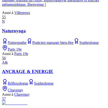
massage relaxant du corps, sophro-analyse intégrative et toucher
métamorphique. Bienvenue !
Aussi à
Villepreux
55
N
Naturoyoga
Naturopathe
Praticien massage bien-être
Sophrologue
Paris 19e
Aussi à
Paris 19e
56
A&
ANCRAGE & ENERGIE
Réflexologue
Sophrologue
Chavenay
Aussi à
Chavenay
57