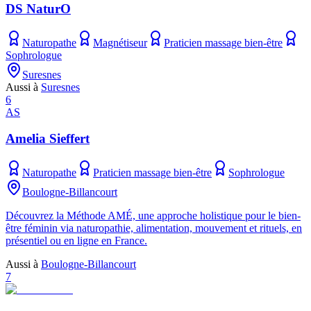
DS NaturO
Naturopathe
Magnétiseur
Praticien massage bien-être
Sophrologue
Suresnes
Aussi à
Suresnes
6
AS
Amelia Sieffert
Naturopathe
Praticien massage bien-être
Sophrologue
Boulogne-Billancourt
Découvrez la Méthode AMÉ, une approche holistique pour le bien-
être féminin via naturopathie, alimentation, mouvement et rituels, en
présentiel ou en ligne en France.
Aussi à
Boulogne-Billancourt
7