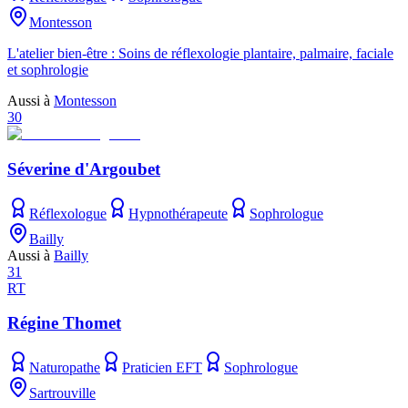
Montesson
L'atelier bien-être : Soins de réflexologie plantaire, palmaire, faciale
et sophrologie
Aussi à
Montesson
30
Séverine d'Argoubet
Réflexologue
Hypnothérapeute
Sophrologue
Bailly
Aussi à
Bailly
31
RT
Régine Thomet
Naturopathe
Praticien EFT
Sophrologue
Sartrouville