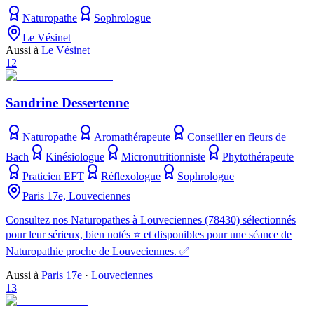
Naturopathe
Sophrologue
Le Vésinet
Aussi à
Le Vésinet
12
Sandrine Dessertenne
Naturopathe
Aromathérapeute
Conseiller en fleurs de
Bach
Kinésiologue
Micronutritionniste
Phytothérapeute
Praticien EFT
Réflexologue
Sophrologue
Paris 17e, Louveciennes
Consultez nos Naturopathes à Louveciennes (78430) sélectionnés
pour leur sérieux, bien notés ⭐ et disponibles pour une séance de
Naturopathie proche de Louveciennes. ✅
Aussi à
Paris 17e
·
Louveciennes
13