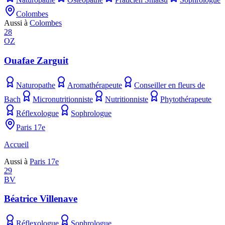
Colombes
Aussi à
Colombes
28
OZ
Ouafae Zarguit
Naturopathe
Aromathérapeute
Conseiller en fleurs de
Bach
Micronutritionniste
Nutritionniste
Phytothérapeute
Réflexologue
Sophrologue
Paris 17e
Accueil
Aussi à
Paris 17e
29
BV
Béatrice Villenave
Réflexologue
Sophrologue