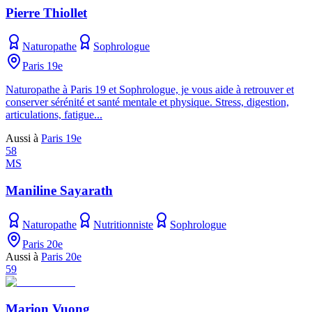
Pierre Thiollet
Naturopathe
Sophrologue
Paris 19e
Naturopathe à Paris 19 et Sophrologue, je vous aide à retrouver et
conserver sérénité et santé mentale et physique. Stress, digestion,
articulations, fatigue...
Aussi à
Paris 19e
58
MS
Maniline Sayarath
Naturopathe
Nutritionniste
Sophrologue
Paris 20e
Aussi à
Paris 20e
59
Marion Vuong