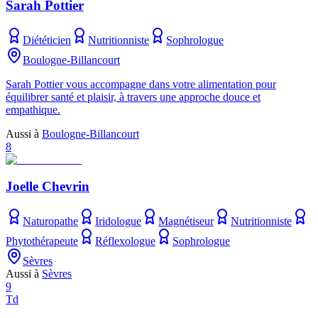
Sarah Pottier
Diététicien
Nutritionniste
Sophrologue
Boulogne-Billancourt
Sarah Pottier vous accompagne dans votre alimentation pour
équilibrer santé et plaisir, à travers une approche douce et
empathique.
Aussi à
Boulogne-Billancourt
8
Joelle Chevrin
Naturopathe
Iridologue
Magnétiseur
Nutritionniste
Phytothérapeute
Réflexologue
Sophrologue
Sèvres
Aussi à
Sèvres
9
Td