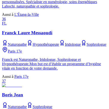
personnalisées. Spécialiste en numérologie, soins énergétiques
Lahochi, naturopathie et sophrologie.
Aussi à
L'Étang-la-Ville
36
FL
Franck Laure Messaoudi
Naturopathe
Hypnothérapeute
Iridologue
Sophrologue
Paris 17e
Franck est Naturopathe, Iridologue, Sophrologue et
Hypnothérapeute.Mon but est d’établir un programme d’hygiène
vitale en fonction de votre demande.
Aussi à
Paris 17e
37
Boris Jean
Naturopathe
Sophrologue