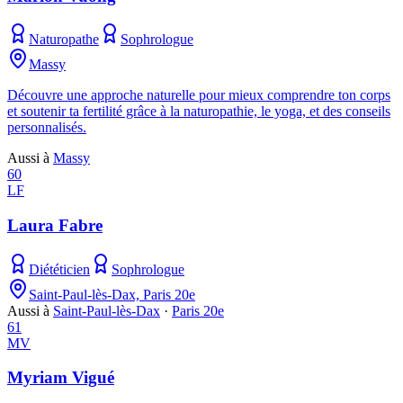
Naturopathe
Sophrologue
Massy
Découvre une approche naturelle pour mieux comprendre ton corps
et soutenir ta fertilité grâce à la naturopathie, le yoga, et des conseils
personnalisés.
Aussi à
Massy
60
LF
Laura Fabre
Diététicien
Sophrologue
Saint-Paul-lès-Dax, Paris 20e
Aussi à
Saint-Paul-lès-Dax
·
Paris 20e
61
MV
Myriam Vigué