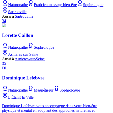
Naturopathe
Praticien massage bien-être
Sophrologue
Sartrouville
Aussi à
Sartrouville
34
Lorette Caillon
Naturopathe
Sophrologue
Asnières-sur-Seine
Aussi à
Asnières-sur-Seine
35
DL
Dominique Lefebvre
Naturopathe
Magnétiseur
Sophrologue
L'Étang-la-Ville
Dominique Lefebvre vous accompagne dans votre bien-être
physique et mental en adoptant des approches naturelles et