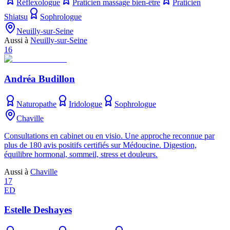
Réflexologue
Praticien massage bien-être
Praticien
Shiatsu
Sophrologue
Neuilly-sur-Seine
Aussi à
Neuilly-sur-Seine
16
Andréa Budillon
Naturopathe
Iridologue
Sophrologue
Chaville
Consultations en cabinet ou en visio. Une approche reconnue par
plus de 180 avis positifs certifiés sur Médoucine. Digestion,
équilibre hormonal, sommeil, stress et douleurs.
Aussi à
Chaville
17
ED
Estelle Deshayes