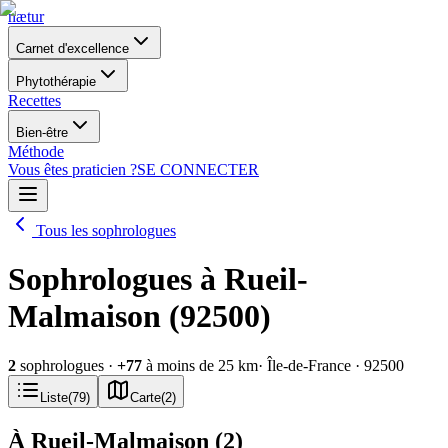
nætur
Carnet d'excellence
Phytothérapie
Recettes
Bien-être
Méthode
Vous êtes praticien ?
SE CONNECTER
Tous les sophrologues
Sophrologues à Rueil-
Malmaison (92500)
2
sophrologues
·
+
77
à moins de 25 km
· Île-de-France
· 92500
Liste
(
79
)
Carte
(
2
)
À Rueil-Malmaison
(
2
)