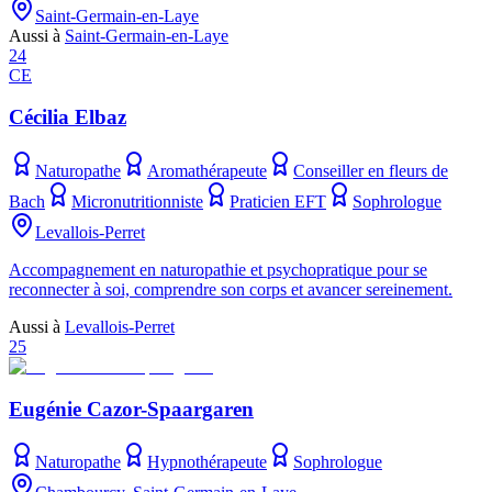
Saint-Germain-en-Laye
Aussi à
Saint-Germain-en-Laye
24
CE
Cécilia Elbaz
Naturopathe
Aromathérapeute
Conseiller en fleurs de
Bach
Micronutritionniste
Praticien EFT
Sophrologue
Levallois-Perret
Accompagnement en naturopathie et psychopratique pour se
reconnecter à soi, comprendre son corps et avancer sereinement.
Aussi à
Levallois-Perret
25
Eugénie Cazor-Spaargaren
Naturopathe
Hypnothérapeute
Sophrologue