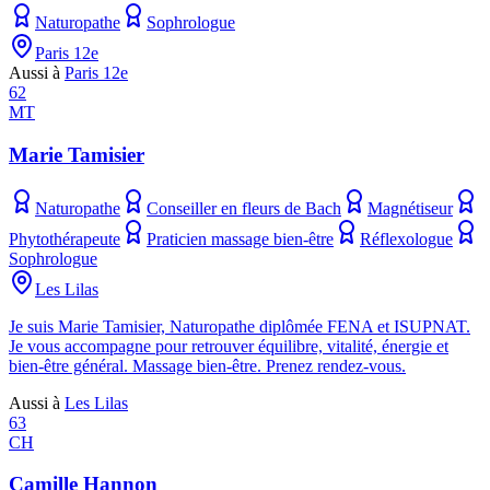
Naturopathe
Sophrologue
Paris 12e
Aussi à
Paris 12e
62
MT
Marie Tamisier
Naturopathe
Conseiller en fleurs de Bach
Magnétiseur
Phytothérapeute
Praticien massage bien-être
Réflexologue
Sophrologue
Les Lilas
Je suis Marie Tamisier, Naturopathe diplômée FENA et ISUPNAT.
Je vous accompagne pour retrouver équilibre, vitalité, énergie et
bien-être général. Massage bien-être. Prenez rendez-vous.
Aussi à
Les Lilas
63
CH
Camille Hannon