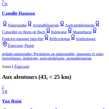
CH
Camille Hannon
Naturopathe
Aromathérapeute
Auriculothérapeute
Conseiller en fleurs de Bach
Iridologue
Magnétiseur
Praticien massage bien-être
Réflexologue
Sophrologue
Élancourt, Plaisir
goliath-naturopathe: Prestations en naturopathie, massages et soins
énergétiques. Iridologie, auriculothérapie, aromathérapeute
Aussi à
Élancourt
Aux alentours
(
43
, < 25 km)
2
YR
Yan Ruisi