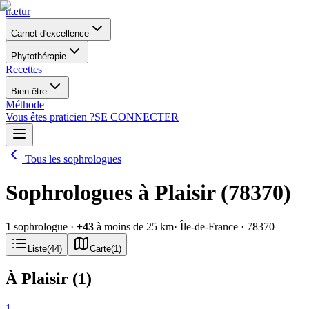
nætur
Carnet d'excellence
Phytothérapie
Recettes
Bien-être
Méthode
Vous êtes praticien ?
SE CONNECTER
Tous les sophrologues
Sophrologues à Plaisir (78370)
1
sophrologue
·
+
43
à moins de 25 km
· Île-de-France
· 78370
Liste
(
44
)
Carte
(
1
)
À Plaisir
(
1
)
1