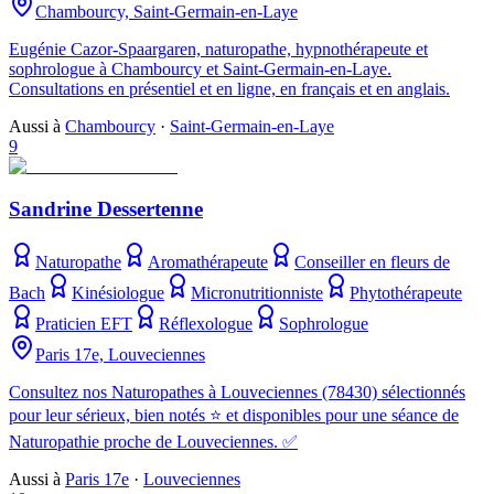
Chambourcy, Saint-Germain-en-Laye
Eugénie Cazor-Spaargaren, naturopathe, hypnothérapeute et
sophrologue à Chambourcy et Saint-Germain-en-Laye.
Consultations en présentiel et en ligne, en français et en anglais.
Aussi à
Chambourcy
·
Saint-Germain-en-Laye
9
Sandrine Dessertenne
Naturopathe
Aromathérapeute
Conseiller en fleurs de
Bach
Kinésiologue
Micronutritionniste
Phytothérapeute
Praticien EFT
Réflexologue
Sophrologue
Paris 17e, Louveciennes
Consultez nos Naturopathes à Louveciennes (78430) sélectionnés
pour leur sérieux, bien notés ⭐ et disponibles pour une séance de
Naturopathie proche de Louveciennes. ✅
Aussi à
Paris 17e
·
Louveciennes