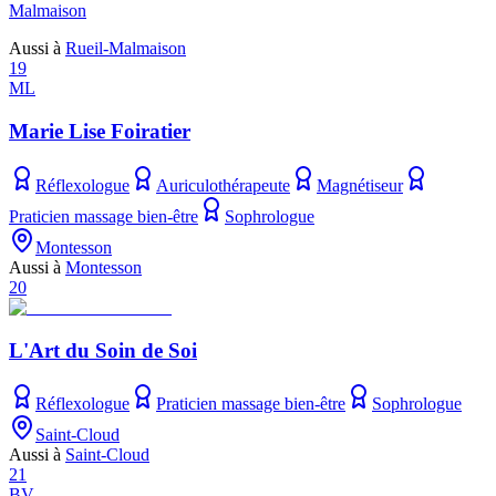
Malmaison
Aussi à
Rueil-Malmaison
19
ML
Marie Lise Foiratier
Réflexologue
Auriculothérapeute
Magnétiseur
Praticien massage bien-être
Sophrologue
Montesson
Aussi à
Montesson
20
L'Art du Soin de Soi
Réflexologue
Praticien massage bien-être
Sophrologue
Saint-Cloud
Aussi à
Saint-Cloud
21
BV