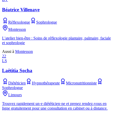
Béatrice Villenave
Réflexologue
Sophrologue
Montesson
L'atelier bien-être : Soins de réflexologie plantaire, palmaire, faciale
et sophrologie
Aussi à
Montesson
22
LS
Laëtitia Socha
Diététicien
Hypnothérapeute
Micronutritionniste
Sophrologue
Limours
Trouvez rapidement un·e diététicien·ne et prenez rendez-vous en
ligne gratuitement pour une consultation en cabinet ou à distance.