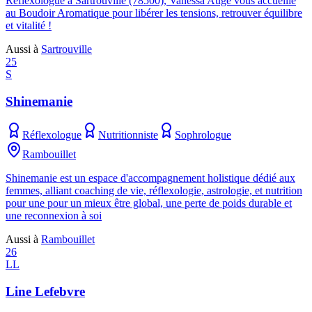
Réflexologue à Sartrouville (78500), Vanessa Augé vous accueille
au Boudoir Aromatique pour libérer les tensions, retrouver équilibre
et vitalité !
Aussi à
Sartrouville
25
S
Shinemanie
Réflexologue
Nutritionniste
Sophrologue
Rambouillet
Shinemanie est un espace d'accompagnement holistique dédié aux
femmes, alliant coaching de vie, réflexologie, astrologie, et nutrition
pour une pour un mieux être global, une perte de poids durable et
une reconnexion à soi
Aussi à
Rambouillet
26
LL
Line Lefebvre