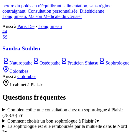
perdre du poids en rééquilibrant l'alimentation, sans régime
contraignant. Consultation personnalisée. Diététicienne
Longjumeau. Maison Médicale du Cerisier
Aussi à
Paris 15e
·
Longjumeau
44
SS
Sandra Stuhlen
Naturopathe
Ostéopathe
Praticien Shiatsu
Sophrologue
Colombes
Aussi à
Colombes
1 cabinet à Plaisir
Questions fréquentes
Combien coûte une consultation chez un sophrologue à Plaisir
(78370) ?
▾
Comment choisir un bon sophrologue à Plaisir ?
▾
La sophrologue est-elle remboursée par la mutuelle dans le Nord
?
▾