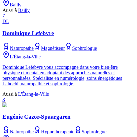
Bailly
Aussi à
Bailly
7
DL
Dominique Lefebvre
Naturopathe
Magnétiseur
Sophrologue
L'Étang-la-Ville
Dominique Lefebvre vous accompagne dans votre bien-être
physique et mental en adoptant des approches naturelles et
personnalisées. Spécialiste en numérologie, soins énergétiques
Lahochi, naturopathie et sophrologie.
Aussi à
L'Étang-la-Ville
8
Eugénie Cazor-Spaargaren
Naturopathe
Hypnothérapeute
Sophrologue