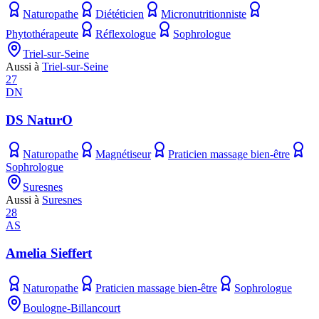
Naturopathe
Diététicien
Micronutritionniste
Phytothérapeute
Réflexologue
Sophrologue
Triel-sur-Seine
Aussi à
Triel-sur-Seine
27
DN
DS NaturO
Naturopathe
Magnétiseur
Praticien massage bien-être
Sophrologue
Suresnes
Aussi à
Suresnes
28
AS
Amelia Sieffert
Naturopathe
Praticien massage bien-être
Sophrologue
Boulogne-Billancourt