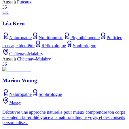
Aussi à
Puteaux
35
LK
Léa Kern
Naturopathe
Nutritionniste
Phytothérapeute
Praticien
massage bien-être
Réflexologue
Sophrologue
Châtenay-Malabry
Aussi à
Châtenay-Malabry
36
Marion Vuong
Naturopathe
Sophrologue
Massy
Découvre une approche naturelle pour mieux comprendre ton corps
et soutenir ta fertilité grâce à la naturopathie, le yoga, et des conseils
personnalisés.