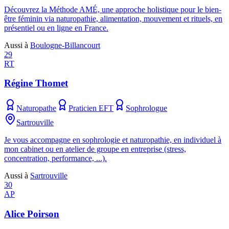
Découvrez la Méthode AMÉ, une approche holistique pour le bien-
être féminin via naturopathie, alimentation, mouvement et rituels, en
présentiel ou en ligne en France.
Aussi à
Boulogne-Billancourt
29
RT
Régine Thomet
Naturopathe
Praticien EFT
Sophrologue
Sartrouville
Je vous accompagne en sophrologie et naturopathie, en individuel à
mon cabinet ou en atelier de groupe en entreprise (stress,
concentration, performance, ...).
Aussi à
Sartrouville
30
AP
Alice Poirson