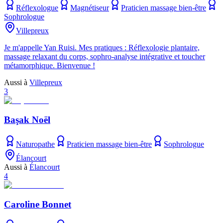
Réflexologue
Magnétiseur
Praticien massage bien-être
Sophrologue
Villepreux
Je m'appelle Yan Ruisi. Mes pratiques : Réflexologie plantaire,
massage relaxant du corps, sophro-analyse intégrative et toucher
métamorphique. Bienvenue !
Aussi à
Villepreux
3
Başak Noël
Naturopathe
Praticien massage bien-être
Sophrologue
Élancourt
Aussi à
Élancourt
4
Caroline Bonnet