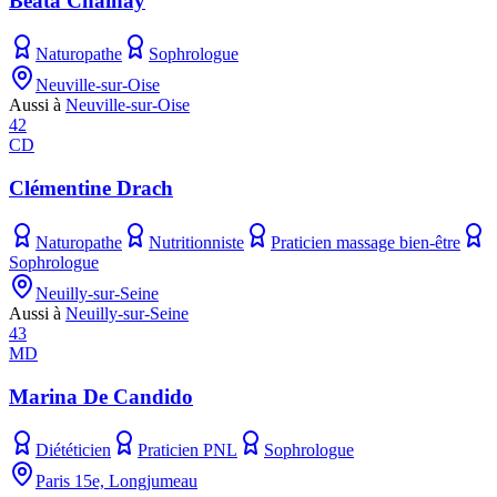
Beata Chainay
Naturopathe
Sophrologue
Neuville-sur-Oise
Aussi à
Neuville-sur-Oise
42
CD
Clémentine Drach
Naturopathe
Nutritionniste
Praticien massage bien-être
Sophrologue
Neuilly-sur-Seine
Aussi à
Neuilly-sur-Seine
43
MD
Marina De Candido
Diététicien
Praticien PNL
Sophrologue
Paris 15e, Longjumeau