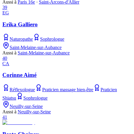
Aussi à
Paris 16e
·
Saint-Arcons-d'Allier
39
EG
Erika Galliero
Naturopathe
Sophrologue
Saint-Melaine-sur-Aubance
Aussi à
Saint-Melaine-sur-Aubance
40
CA
Corinne Aimé
Réflexologue
Praticien massage bien-être
Praticien
Shiatsu
Sophrologue
Neuilly-sur-Seine
Aussi à
Neuilly-sur-Seine
41