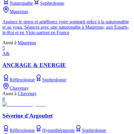
Naturopathe
Sophrologue
Maurepas
Apaisez le stress et améliorez votre sommeil grâce à la naturopathie
et au yoga. Séances avec une naturopathe à Maurepas, aux Essarts-
le-Roi et en Visio partout en France
Aussi à
Maurepas
5
A&
ANCRAGE & ENERGIE
Réflexologue
Sophrologue
Chavenay
Aussi à
Chavenay
6
Séverine d'Argoubet
Réflexologue
Hypnothérapeute
Sophrologue