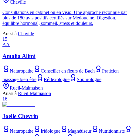
Chaville
Consultations en cabinet ou en visio. Une approche reconnue par
plus de 180 avis positifs certifiés sur Médoucine. Digestion,
équilibre hormonal, sommeil, stress et douleurs.
Aussi à
Chaville
15
AA
Amalia Alimi
Naturopathe
Conseiller en fleurs de Bach
Praticien
massage bien-être
Réflexologue
Sophrologue
Rueil-Malmaison
Aussi à
Rueil-Malmaison
16
Joelle Chevrin
Naturopathe
Iridologue
Magnétiseur
Nutritionniste