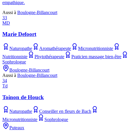
empathique.
Aussi à
Boulogne-Billancourt
33
MD
Marie Defoort
Naturopathe
Aromathérapeute
Micronutritionniste
Nutritionniste
Phytothérapeute
Praticien massage bien-être
Sophrologue
Boulogne-Billancourt
Aussi à
Boulogne-Billancourt
34
Td
Toinon de Houck
Naturopathe
Conseiller en fleurs de Bach
Micronutritionniste
Sophrologue
Puteaux