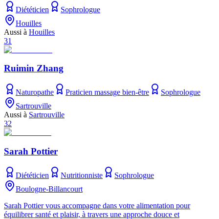
Diététicien
Sophrologue
Houilles
Aussi à
Houilles
31
Ruimin Zhang
Naturopathe
Praticien massage bien-être
Sophrologue
Sartrouville
Aussi à
Sartrouville
32
Sarah Pottier
Diététicien
Nutritionniste
Sophrologue
Boulogne-Billancourt
Sarah Pottier vous accompagne dans votre alimentation pour
équilibrer santé et plaisir, à travers une approche douce et