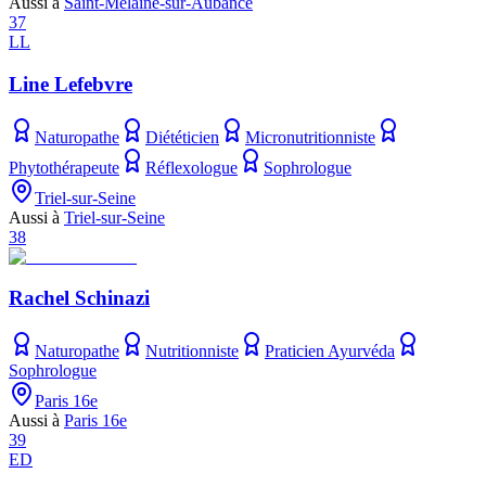
Aussi à
Saint-Melaine-sur-Aubance
37
LL
Line Lefebvre
Naturopathe
Diététicien
Micronutritionniste
Phytothérapeute
Réflexologue
Sophrologue
Triel-sur-Seine
Aussi à
Triel-sur-Seine
38
Rachel Schinazi
Naturopathe
Nutritionniste
Praticien Ayurvéda
Sophrologue
Paris 16e
Aussi à
Paris 16e
39
ED