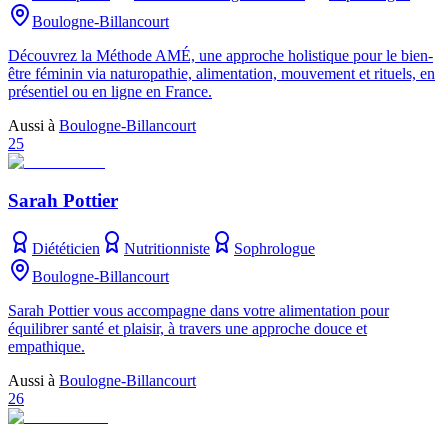
Boulogne-Billancourt
Découvrez la Méthode AMÉ, une approche holistique pour le bien-
être féminin via naturopathie, alimentation, mouvement et rituels, en
présentiel ou en ligne en France.
Aussi à
Boulogne-Billancourt
25
Sarah Pottier
Diététicien
Nutritionniste
Sophrologue
Boulogne-Billancourt
Sarah Pottier vous accompagne dans votre alimentation pour
équilibrer santé et plaisir, à travers une approche douce et
empathique.
Aussi à
Boulogne-Billancourt
26