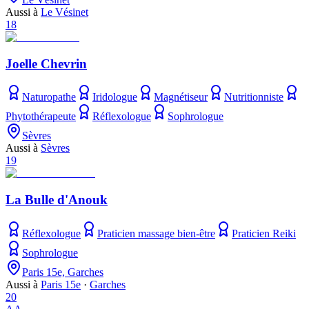
Aussi à
Le Vésinet
18
Joelle Chevrin
Naturopathe
Iridologue
Magnétiseur
Nutritionniste
Phytothérapeute
Réflexologue
Sophrologue
Sèvres
Aussi à
Sèvres
19
La Bulle d'Anouk
Réflexologue
Praticien massage bien-être
Praticien Reiki
Sophrologue
Paris 15e, Garches
Aussi à
Paris 15e
·
Garches
20