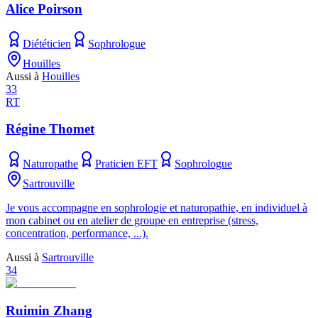
Alice Poirson
Diététicien
Sophrologue
Houilles
Aussi à
Houilles
33
RT
Régine Thomet
Naturopathe
Praticien EFT
Sophrologue
Sartrouville
Je vous accompagne en sophrologie et naturopathie, en individuel à
mon cabinet ou en atelier de groupe en entreprise (stress,
concentration, performance, ...).
Aussi à
Sartrouville
34
Ruimin Zhang