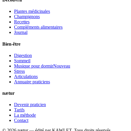
Plantes médicinales
Champignons
Recettes
Compléments alimentaires
Journal
Bien-être
Digestion
Sommeil
Musique pour dormir
Nouveau
Stress
Articulations
Annuaire praticiens
nætur
Devenir praticien
Tarifs
La méthode
Contact
©
2026
nætur — édité par
KAWLET
. Tous droits réservés.