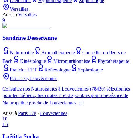
Diététicien
Hypnothérapeute
Sophrologue
Versailles
Aussi à
Versailles
9
Sandrine Dessertenne
Naturopathe
Aromathérapeute
Conseiller en fleurs de
Bach
Kinésiologue
Micronutritionniste
Phytothérapeute
Praticien EFT
Réflexologue
Sophrologue
Paris 17e, Louveciennes
Consultez nos Naturopathes à Louveciennes (78430) sélectionnés
pour leur sérieux, bien notés ⭐ et disponibles pour une séance de
Naturopathie proche de Louveciennes. ✅
Aussi à
Paris 17e
·
Louveciennes
10
LS
Laëtitia Socha