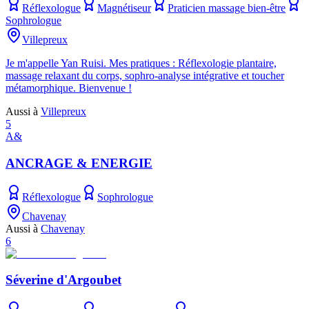
Réflexologue
Magnétiseur
Praticien massage bien-être
Sophrologue
Villepreux
Je m'appelle Yan Ruisi. Mes pratiques : Réflexologie plantaire,
massage relaxant du corps, sophro-analyse intégrative et toucher
métamorphique. Bienvenue !
Aussi à
Villepreux
5
A&
ANCRAGE & ENERGIE
Réflexologue
Sophrologue
Chavenay
Aussi à
Chavenay
6
Séverine d'Argoubet