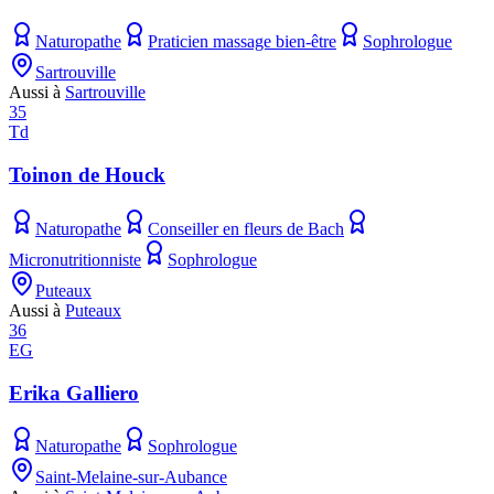
Naturopathe
Praticien massage bien-être
Sophrologue
Sartrouville
Aussi à
Sartrouville
35
Td
Toinon de Houck
Naturopathe
Conseiller en fleurs de Bach
Micronutritionniste
Sophrologue
Puteaux
Aussi à
Puteaux
36
EG
Erika Galliero
Naturopathe
Sophrologue
Saint-Melaine-sur-Aubance