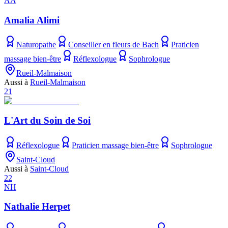
AA
Amalia Alimi
Naturopathe
Conseiller en fleurs de Bach
Praticien
massage bien-être
Réflexologue
Sophrologue
Rueil-Malmaison
Aussi à
Rueil-Malmaison
21
L'Art du Soin de Soi
Réflexologue
Praticien massage bien-être
Sophrologue
Saint-Cloud
Aussi à
Saint-Cloud
22
NH
Nathalie Herpet