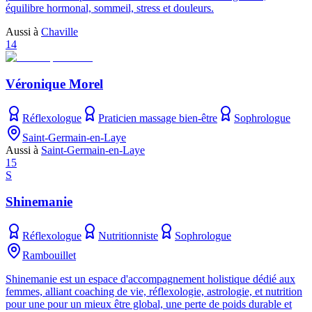
équilibre hormonal, sommeil, stress et douleurs.
Aussi à
Chaville
14
Véronique Morel
Réflexologue
Praticien massage bien-être
Sophrologue
Saint-Germain-en-Laye
Aussi à
Saint-Germain-en-Laye
15
S
Shinemanie
Réflexologue
Nutritionniste
Sophrologue
Rambouillet
Shinemanie est un espace d'accompagnement holistique dédié aux
femmes, alliant coaching de vie, réflexologie, astrologie, et nutrition
pour une pour un mieux être global, une perte de poids durable et