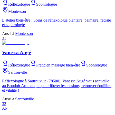
Réflexologue
Sophrologue
Montesson
L'atelier bien-être : Soins de réflexologie plantaire, palmaire, faciale
et sophrologie
Aussi à
Montesson
31
Vanessa Augé
Réflexologue
Praticien massage bien-être
Sophrologue
Sartrouville
Réflexologue à Sartrouville (78500), Vanessa Augé vous accueille
au Boudoir Aromatique pour libérer les tensions, retrouver équilibre
et vitalité !
Aussi à
Sartrouville
32
AP