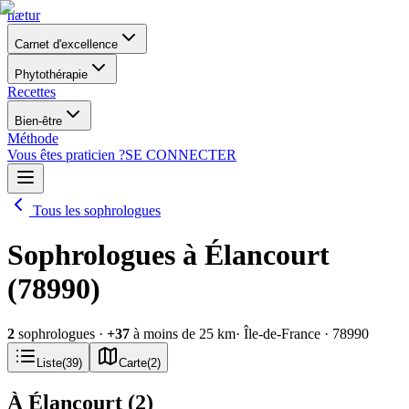
nætur
Carnet d'excellence
Phytothérapie
Recettes
Bien-être
Méthode
Vous êtes praticien ?
SE CONNECTER
Tous les sophrologues
Sophrologues à Élancourt
(78990)
2
sophrologues
·
+
37
à moins de 25 km
· Île-de-France
· 78990
Liste
(
39
)
Carte
(
2
)
À Élancourt
(
2
)