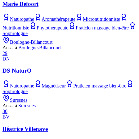
Marie Defoort
Naturopathe
Aromathérapeute
Micronutritionniste
Nutritionniste
Phytothérapeute
Praticien massage bien-être
Sophrologue
Boulogne-Billancourt
Aussi à
Boulogne-Billancourt
29
DN
DS NaturO
Naturopathe
Magnétiseur
Praticien massage bien-être
Sophrologue
Suresnes
Aussi à
Suresnes
30
BV
Béatrice Villenave