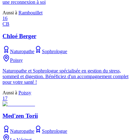
une reconnexion à soi
Aussi à
Rambouillet
16
CB
Chloé Berger
Naturopathe
Sophrologue
Poissy
Naturopathe et Sophrologue spécialisée en gestion du stress,
sommeil et digestion. Bénéficiez d'un accompagnement complet
pour votre santé !
Aussi à
Poissy
17
Med'zen Torii
Naturopathe
Sophrologue
Le Vésinet