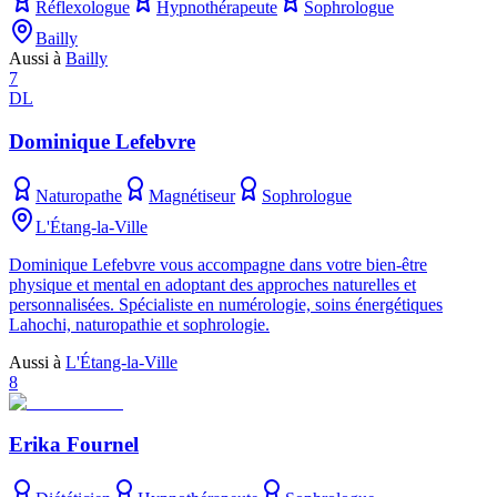
Réflexologue
Hypnothérapeute
Sophrologue
Bailly
Aussi à
Bailly
7
DL
Dominique Lefebvre
Naturopathe
Magnétiseur
Sophrologue
L'Étang-la-Ville
Dominique Lefebvre vous accompagne dans votre bien-être
physique et mental en adoptant des approches naturelles et
personnalisées. Spécialiste en numérologie, soins énergétiques
Lahochi, naturopathie et sophrologie.
Aussi à
L'Étang-la-Ville
8
Erika Fournel