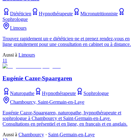
Diététicien
Hypnothérapeute
Micronutritionniste
Sophrologue
Limours
Trouvez rapidement un·e diététicien·ne et prenez rendez-vous en
ligne gratuitement pour une consultation en cabinet ou à distance.
Aussi à
Limours
11
Eugénie Cazor-Spaargaren
Naturopathe
Hypnothérapeute
Sophrologue
Chambourcy, Saint-Germain-en-Laye
Eugénie Cazor-Spaargaren, naturopathe, hypnothérapeute et
sophrologue à Chambourcy et Saint-Germain-en-Laye.
Consultations en présentiel et en ligne, en français et en anglais.
Aussi à
Chambourcy
·
Saint-Germain-en-Laye