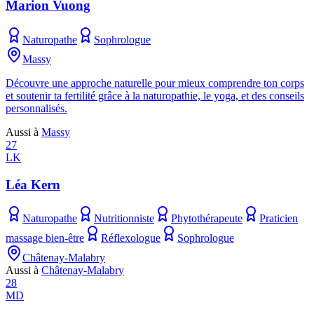
Marion Vuong
Naturopathe
Sophrologue
Massy
Découvre une approche naturelle pour mieux comprendre ton corps
et soutenir ta fertilité grâce à la naturopathie, le yoga, et des conseils
personnalisés.
Aussi à
Massy
27
LK
Léa Kern
Naturopathe
Nutritionniste
Phytothérapeute
Praticien
massage bien-être
Réflexologue
Sophrologue
Châtenay-Malabry
Aussi à
Châtenay-Malabry
28
MD