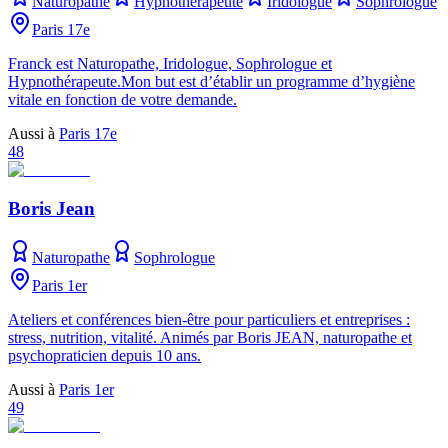
Naturopathe
Hypnothérapeute
Iridologue
Sophrologue
Paris 17e
Franck est Naturopathe, Iridologue, Sophrologue et
Hypnothérapeute.Mon but est d’établir un programme d’hygiène
vitale en fonction de votre demande.
Aussi à
Paris 17e
48
Boris Jean
Naturopathe
Sophrologue
Paris 1er
Ateliers et conférences bien-être pour particuliers et entreprises :
stress, nutrition, vitalité. Animés par Boris JEAN, naturopathe et
psychopraticien depuis 10 ans.
Aussi à
Paris 1er
49