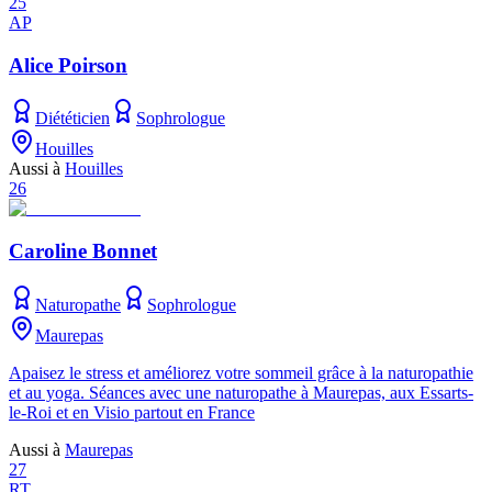
25
AP
Alice Poirson
Diététicien
Sophrologue
Houilles
Aussi à
Houilles
26
Caroline Bonnet
Naturopathe
Sophrologue
Maurepas
Apaisez le stress et améliorez votre sommeil grâce à la naturopathie
et au yoga. Séances avec une naturopathe à Maurepas, aux Essarts-
le-Roi et en Visio partout en France
Aussi à
Maurepas
27
RT