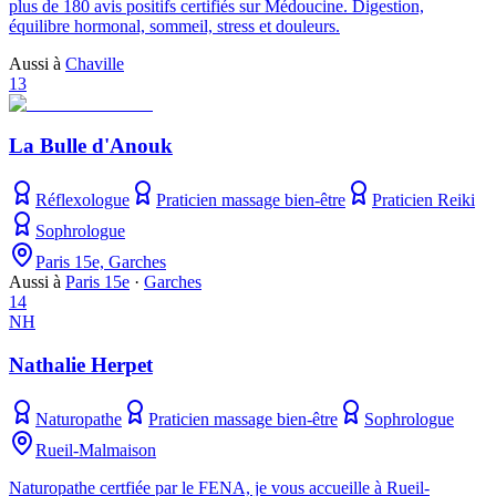
plus de 180 avis positifs certifiés sur Médoucine. Digestion,
équilibre hormonal, sommeil, stress et douleurs.
Aussi à
Chaville
13
La Bulle d'Anouk
Réflexologue
Praticien massage bien-être
Praticien Reiki
Sophrologue
Paris 15e, Garches
Aussi à
Paris 15e
·
Garches
14
NH
Nathalie Herpet
Naturopathe
Praticien massage bien-être
Sophrologue
Rueil-Malmaison
Naturopathe certfiée par le FENA, je vous accueille à Rueil-