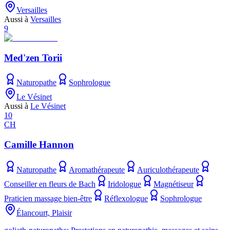
Versailles
Aussi à
Versailles
9
Med'zen Torii
Naturopathe
Sophrologue
Le Vésinet
Aussi à
Le Vésinet
10
CH
Camille Hannon
Naturopathe
Aromathérapeute
Auriculothérapeute
Conseiller en fleurs de Bach
Iridologue
Magnétiseur
Praticien massage bien-être
Réflexologue
Sophrologue
Élancourt, Plaisir