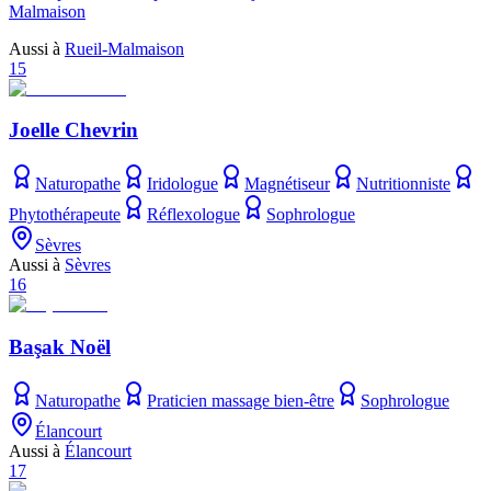
Malmaison
Aussi à
Rueil-Malmaison
15
Joelle Chevrin
Naturopathe
Iridologue
Magnétiseur
Nutritionniste
Phytothérapeute
Réflexologue
Sophrologue
Sèvres
Aussi à
Sèvres
16
Başak Noël
Naturopathe
Praticien massage bien-être
Sophrologue
Élancourt
Aussi à
Élancourt
17