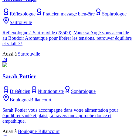
Réflexologue
Praticien massage bien-être
Sophrologue
Sartrouville
Réflexologue à Sartrouville (78500), Vanessa Augé vous accueille
au Boudoir Aromatique pour libérer les tensions, retrouver équilibre
et vitalité !
Aussi à
Sartrouville
24
Sarah Pottier
Diététicien
Nutritionniste
Sophrologue
Boulogne-Billancourt
Sarah Pottier vous accompagne dans votre alimentation pour
équilibrer santé et plaisir, à travers une approche douce et
empathique.
Aussi à
Boulogne-Billancourt