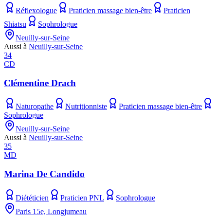
Réflexologue
Praticien massage bien-être
Praticien
Shiatsu
Sophrologue
Neuilly-sur-Seine
Aussi à
Neuilly-sur-Seine
34
CD
Clémentine Drach
Naturopathe
Nutritionniste
Praticien massage bien-être
Sophrologue
Neuilly-sur-Seine
Aussi à
Neuilly-sur-Seine
35
MD
Marina De Candido
Diététicien
Praticien PNL
Sophrologue
Paris 15e, Longjumeau