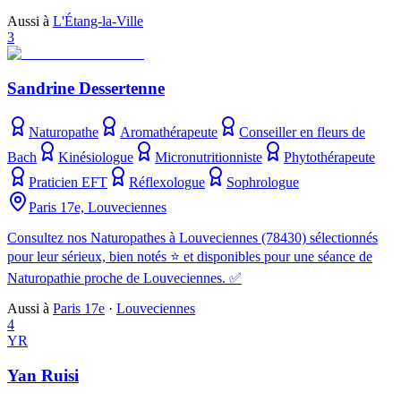
Aussi à
L'Étang-la-Ville
3
Sandrine Dessertenne
Naturopathe
Aromathérapeute
Conseiller en fleurs de
Bach
Kinésiologue
Micronutritionniste
Phytothérapeute
Praticien EFT
Réflexologue
Sophrologue
Paris 17e, Louveciennes
Consultez nos Naturopathes à Louveciennes (78430) sélectionnés
pour leur sérieux, bien notés ⭐ et disponibles pour une séance de
Naturopathie proche de Louveciennes. ✅
Aussi à
Paris 17e
·
Louveciennes
4
YR
Yan Ruisi