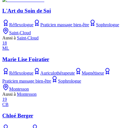
L'Art du Soin de Soi
Réflexologue
Praticien massage bien-être
Sophrologue
Saint-Cloud
Aussi à
Saint-Cloud
18
ML
Marie Lise Foiratier
Réflexologue
Auriculothérapeute
Magnétiseur
Praticien massage bien-être
Sophrologue
Montesson
Aussi à
Montesson
19
CB
Chloé Berger