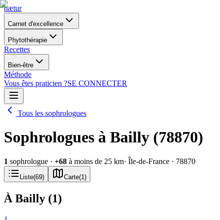
nætur
Carnet d'excellence
Phytothérapie
Recettes
Bien-être
Méthode
Vous êtes praticien ?
SE CONNECTER
Tous les sophrologues
Sophrologues à Bailly (78870)
1
sophrologue
·
+
68
à moins de 25 km
· Île-de-France
· 78870
Liste
(
69
)
Carte
(
1
)
À Bailly
(
1
)
1