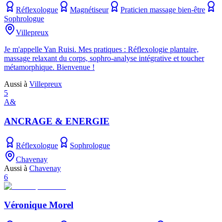
Réflexologue
Magnétiseur
Praticien massage bien-être
Sophrologue
Villepreux
Je m'appelle Yan Ruisi. Mes pratiques : Réflexologie plantaire,
massage relaxant du corps, sophro-analyse intégrative et toucher
métamorphique. Bienvenue !
Aussi à
Villepreux
5
A&
ANCRAGE & ENERGIE
Réflexologue
Sophrologue
Chavenay
Aussi à
Chavenay
6
Véronique Morel