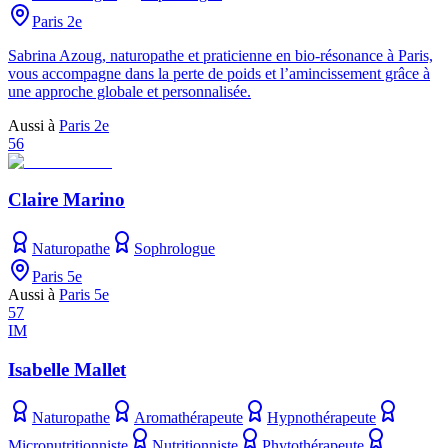
Paris 2e
Sabrina Azoug, naturopathe et praticienne en bio-résonance à Paris,
vous accompagne dans la perte de poids et l’amincissement grâce à
une approche globale et personnalisée.
Aussi à
Paris 2e
56
Claire Marino
Naturopathe
Sophrologue
Paris 5e
Aussi à
Paris 5e
57
IM
Isabelle Mallet
Naturopathe
Aromathérapeute
Hypnothérapeute
Micronutritionniste
Nutritionniste
Phytothérapeute