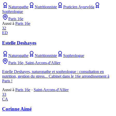
Naturopathe
Nutritionniste
Praticien Ayurvéda
Sophrologue
Paris 16e
Aussi à
Paris 16e
32
ED
Estelle Deshayes
Naturopathe
Nutritionniste
Sophrologue
Paris 16e, Saint-Arcons-d'Allier
Estelle Deshayes, naturopathe et sophrologue : consultation en
nutrition, gestion du stress... Cabinet dans le 16e arrondissement à
Paris !
Aussi à
Paris 16e
·
Saint-Arcons-d'Allier
33
CA
Corinne Aimé