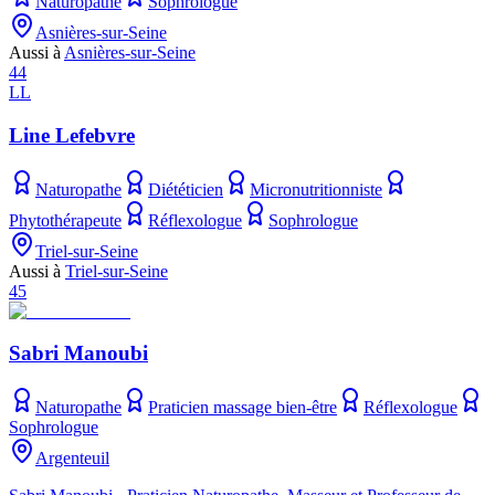
Naturopathe
Sophrologue
Asnières-sur-Seine
Aussi à
Asnières-sur-Seine
44
LL
Line Lefebvre
Naturopathe
Diététicien
Micronutritionniste
Phytothérapeute
Réflexologue
Sophrologue
Triel-sur-Seine
Aussi à
Triel-sur-Seine
45
Sabri Manoubi
Naturopathe
Praticien massage bien-être
Réflexologue
Sophrologue
Argenteuil