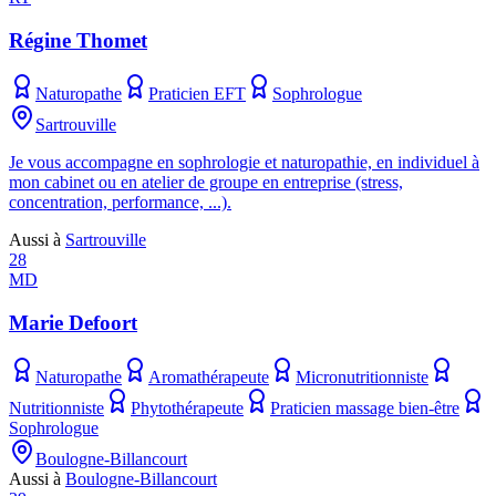
Régine Thomet
Naturopathe
Praticien EFT
Sophrologue
Sartrouville
Je vous accompagne en sophrologie et naturopathie, en individuel à
mon cabinet ou en atelier de groupe en entreprise (stress,
concentration, performance, ...).
Aussi à
Sartrouville
28
MD
Marie Defoort
Naturopathe
Aromathérapeute
Micronutritionniste
Nutritionniste
Phytothérapeute
Praticien massage bien-être
Sophrologue
Boulogne-Billancourt
Aussi à
Boulogne-Billancourt