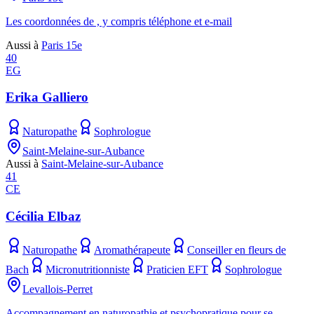
Les coordonnées de , y compris téléphone et e-mail
Aussi à
Paris 15e
40
EG
Erika Galliero
Naturopathe
Sophrologue
Saint-Melaine-sur-Aubance
Aussi à
Saint-Melaine-sur-Aubance
41
CE
Cécilia Elbaz
Naturopathe
Aromathérapeute
Conseiller en fleurs de
Bach
Micronutritionniste
Praticien EFT
Sophrologue
Levallois-Perret
Accompagnement en naturopathie et psychopratique pour se