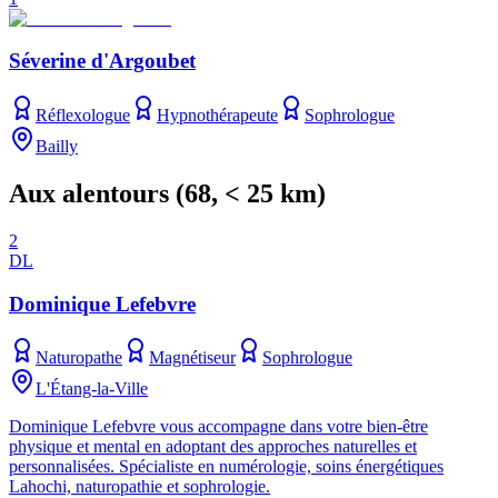
Séverine d'Argoubet
Réflexologue
Hypnothérapeute
Sophrologue
Bailly
Aux alentours
(
68
, < 25 km)
2
DL
Dominique Lefebvre
Naturopathe
Magnétiseur
Sophrologue
L'Étang-la-Ville
Dominique Lefebvre vous accompagne dans votre bien-être
physique et mental en adoptant des approches naturelles et
personnalisées. Spécialiste en numérologie, soins énergétiques
Lahochi, naturopathie et sophrologie.