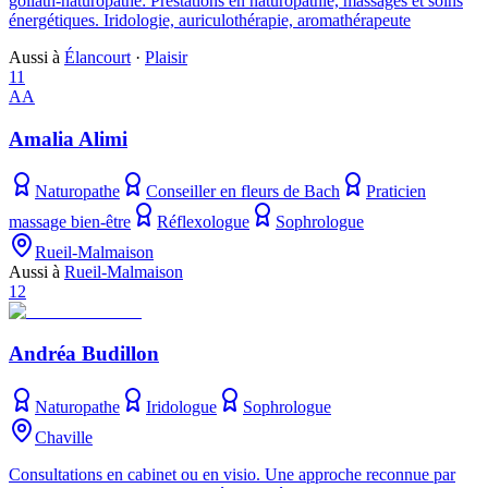
goliath-naturopathe: Prestations en naturopathie, massages et soins
énergétiques. Iridologie, auriculothérapie, aromathérapeute
Aussi à
Élancourt
·
Plaisir
11
AA
Amalia Alimi
Naturopathe
Conseiller en fleurs de Bach
Praticien
massage bien-être
Réflexologue
Sophrologue
Rueil-Malmaison
Aussi à
Rueil-Malmaison
12
Andréa Budillon
Naturopathe
Iridologue
Sophrologue
Chaville
Consultations en cabinet ou en visio. Une approche reconnue par