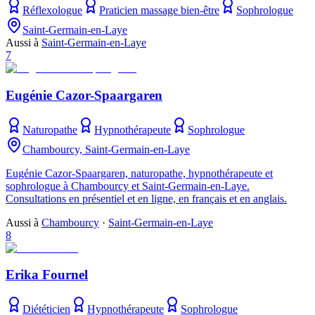
Réflexologue
Praticien massage bien-être
Sophrologue
Saint-Germain-en-Laye
Aussi à
Saint-Germain-en-Laye
7
Eugénie Cazor-Spaargaren
Naturopathe
Hypnothérapeute
Sophrologue
Chambourcy, Saint-Germain-en-Laye
Eugénie Cazor-Spaargaren, naturopathe, hypnothérapeute et
sophrologue à Chambourcy et Saint-Germain-en-Laye.
Consultations en présentiel et en ligne, en français et en anglais.
Aussi à
Chambourcy
·
Saint-Germain-en-Laye
8
Erika Fournel
Diététicien
Hypnothérapeute
Sophrologue