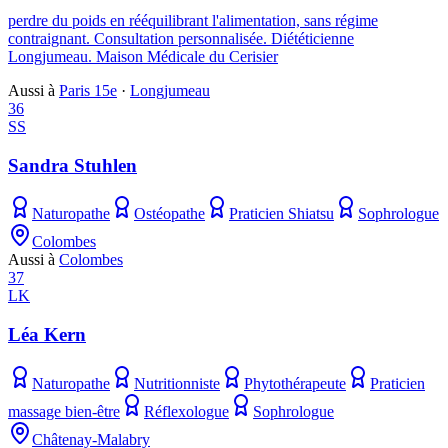
perdre du poids en rééquilibrant l'alimentation, sans régime
contraignant. Consultation personnalisée. Diététicienne
Longjumeau. Maison Médicale du Cerisier
Aussi à
Paris 15e
·
Longjumeau
36
SS
Sandra Stuhlen
Naturopathe
Ostéopathe
Praticien Shiatsu
Sophrologue
Colombes
Aussi à
Colombes
37
LK
Léa Kern
Naturopathe
Nutritionniste
Phytothérapeute
Praticien
massage bien-être
Réflexologue
Sophrologue
Châtenay-Malabry