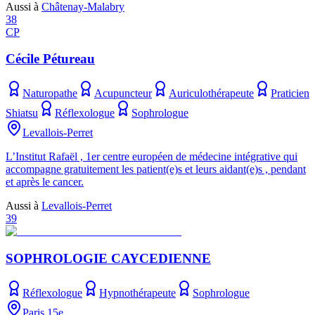
Aussi à
Châtenay-Malabry
38
CP
Cécile Pétureau
Naturopathe
Acupuncteur
Auriculothérapeute
Praticien
Shiatsu
Réflexologue
Sophrologue
Levallois-Perret
L’Institut Rafaël , 1er centre européen de médecine intégrative qui
accompagne gratuitement les patient(e)s et leurs aidant(e)s , pendant
et après le cancer.
Aussi à
Levallois-Perret
39
SOPHROLOGIE CAYCEDIENNE
Réflexologue
Hypnothérapeute
Sophrologue
Paris 15e