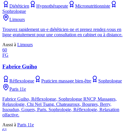
Diététicien
Hypnothérapeute
Micronutritionniste
Sophrologue
Limours
Trouvez rapidement un·e diététicien·ne et prenez rendez-vous en
ligne gratuitement pour une consultation en cabinet ou à distance.
Aussi à
Limours
60
FG
Fabrice Guiho
Réflexologue
Praticien massage bien-être
Sophrologue
Paris 11e
Fabrice Guiho, Réflexologue, Sophrologue RNCP, Massages,
Relaxologie, Chi Neï Tsang. Chateauroux, Bourges, Berry,
Issoudun, Gouers, Paris. Sophrologie, Réflexologie, Relaxation
olfactive.
Aussi à
Paris 11e
61