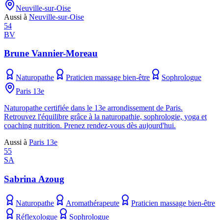
Neuville-sur-Oise
Aussi à
Neuville-sur-Oise
54
BV
Brune Vannier-Moreau
Naturopathe
Praticien massage bien-être
Sophrologue
Paris 13e
Naturopathe certifiée dans le 13e arrondissement de Paris.
Retrouvez l'équilibre grâce à la naturopathie, sophrologie, yoga et
coaching nutrition. Prenez rendez-vous dès aujourd'hui.
Aussi à
Paris 13e
55
SA
Sabrina Azoug
Naturopathe
Aromathérapeute
Praticien massage bien-être
Réflexologue
Sophrologue