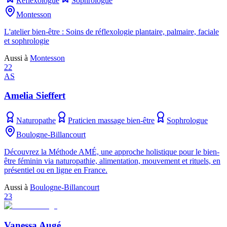
Réflexologue
Sophrologue
Montesson
L'atelier bien-être : Soins de réflexologie plantaire, palmaire, faciale
et sophrologie
Aussi à
Montesson
22
AS
Amelia Sieffert
Naturopathe
Praticien massage bien-être
Sophrologue
Boulogne-Billancourt
Découvrez la Méthode AMÉ, une approche holistique pour le bien-
être féminin via naturopathie, alimentation, mouvement et rituels, en
présentiel ou en ligne en France.
Aussi à
Boulogne-Billancourt
23
Vanessa Augé