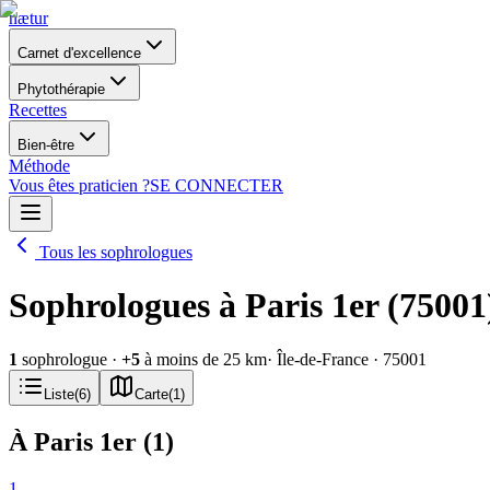
nætur
Carnet d'excellence
Phytothérapie
Recettes
Bien-être
Méthode
Vous êtes praticien ?
SE CONNECTER
Tous les sophrologues
Sophrologues à Paris 1er (75001
1
sophrologue
·
+
5
à moins de 25 km
· Île-de-France
· 75001
Liste
(
6
)
Carte
(
1
)
À Paris 1er
(
1
)
1