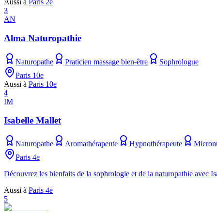
Aussi à
Paris 2e
3
AN
Alma Naturopathie
Naturopathe
Praticien massage bien-être
Sophrologue
Paris 10e
Aussi à
Paris 10e
4
IM
Isabelle Mallet
Naturopathe
Aromathérapeute
Hypnothérapeute
Micronu
Paris 4e
Découvrez les bienfaits de la sophrologie et de la naturopathie avec Is
Aussi à
Paris 4e
5