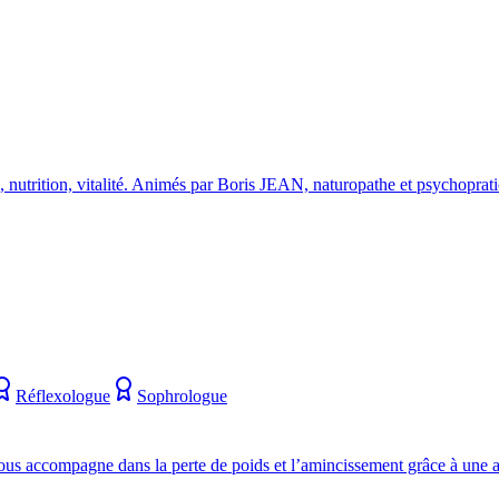
ess, nutrition, vitalité. Animés par Boris JEAN, naturopathe et psychoprat
Réflexologue
Sophrologue
vous accompagne dans la perte de poids et l’amincissement grâce à une a