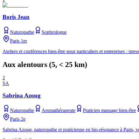
Boris Jean
Naturopathe
Sophrologue
Paris 1er
Ateliers et conférences bien-être pour particuliers et entreprises : str
Aux alentours
(
5
, < 25 km)
2
SA
Sabrina Azoug
Naturopathe
Aromathérapeute
Praticien massage bien-être
Paris 2e
Sabrina Azoug, naturopathe et praticienne en bio-résonance à Paris, 