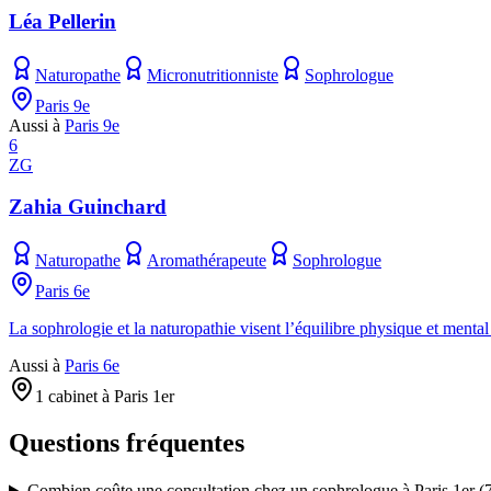
Léa Pellerin
Naturopathe
Micronutritionniste
Sophrologue
Paris 9e
Aussi à
Paris 9e
6
ZG
Zahia Guinchard
Naturopathe
Aromathérapeute
Sophrologue
Paris 6e
La sophrologie et la naturopathie visent l’équilibre physique et menta
Aussi à
Paris 6e
1 cabinet à Paris 1er
Questions fréquentes
Combien coûte une consultation chez un sophrologue à Paris 1er (