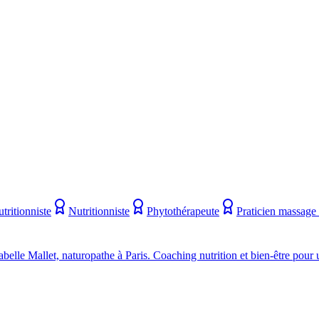
tritionniste
Nutritionniste
Phytothérapeute
Praticien massage 
abelle Mallet, naturopathe à Paris. Coaching nutrition et bien-être pour 