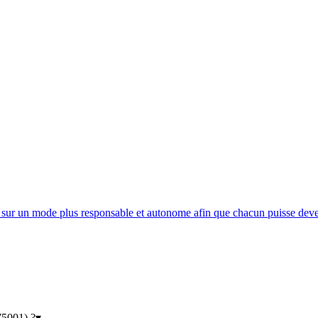
l sur un mode plus responsable et autonome afin que chacun puisse deveni
75001) ?
▾