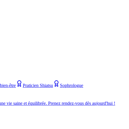
bien-être
Praticien Shiatsu
Sophrologue
une vie saine et équilibrée. Prenez rendez-vous dès aujourd'hui !