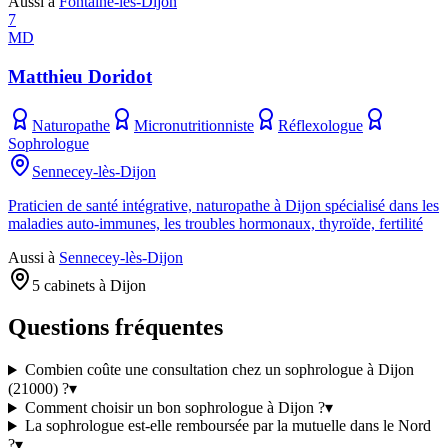
Aussi à
Fontaine-lès-Dijon
7
MD
Matthieu Doridot
Naturopathe
Micronutritionniste
Réflexologue
Sophrologue
Sennecey-lès-Dijon
Praticien de santé intégrative, naturopathe à Dijon spécialisé dans les
maladies auto-immunes, les troubles hormonaux, thyroïde, fertilité
Aussi à
Sennecey-lès-Dijon
5 cabinets à Dijon
Questions fréquentes
Combien coûte une consultation chez un sophrologue à Dijon
(21000) ?
▾
Comment choisir un bon sophrologue à Dijon ?
▾
La sophrologue est-elle remboursée par la mutuelle dans le Nord
?
▾