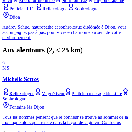
Bach
Micronutritionniste
Nutritionniste
Phytothérapeute
Praticien EFT
Réflexologue
Sophrologue
Dijon
Audrey Sahuc, naturopathe et sophrologue diplômée à Dijon, vous
accompagne, pas à pas, pour vivre en harmonie au sein de votre
environnement.
Aux alentours
(
2
, < 25 km)
6
MS
Michelle Serres
Réflexologue
Magnétiseur
Praticien massage bien-être
Sophrologue
Fontaine-lès-Dijon
Tous les hommes pensent que le bonheur se trouve au sommet de la
montagne alors qu'il réside dans la façon de la gravir. Confucius