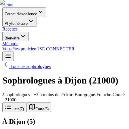
nætur
Carnet d'excellence
Phytothérapie
Recettes
Bien-être
Méthode
Vous êtes praticien ?
SE CONNECTER
Tous les sophrologues
Sophrologues à Dijon (21000)
5
sophrologues
·
+
2
à moins de 25 km
· Bourgogne-Franche-Comté
· 21000
Liste
(
7
)
Carte
(
5
)
À Dijon
(
5
)