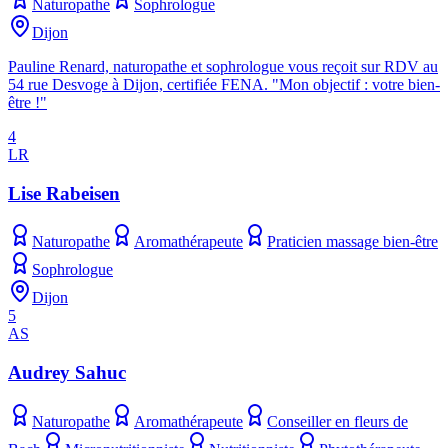
Naturopathe
Sophrologue
Dijon
Pauline Renard, naturopathe et sophrologue vous reçoit sur RDV au
54 rue Desvoge à Dijon, certifiée FENA. "Mon objectif : votre bien-
être !"
4
LR
Lise Rabeisen
Naturopathe
Aromathérapeute
Praticien massage bien-être
Sophrologue
Dijon
5
AS
Audrey Sahuc
Naturopathe
Aromathérapeute
Conseiller en fleurs de