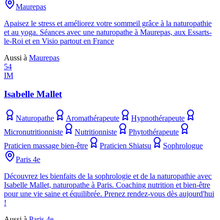
Maurepas
Apaisez le stress et améliorez votre sommeil grâce à la naturopathie
et au yoga. Séances avec une naturopathe à Maurepas, aux Essarts-
le-Roi et en Visio partout en France
Aussi à
Maurepas
54
IM
Isabelle Mallet
Naturopathe
Aromathérapeute
Hypnothérapeute
Micronutritionniste
Nutritionniste
Phytothérapeute
Praticien massage bien-être
Praticien Shiatsu
Sophrologue
Paris 4e
Découvrez les bienfaits de la sophrologie et de la naturopathie avec
Isabelle Mallet, naturopathe à Paris. Coaching nutrition et bien-être
pour une vie saine et équilibrée. Prenez rendez-vous dès aujourd'hui
!
Aussi à
Paris 4e