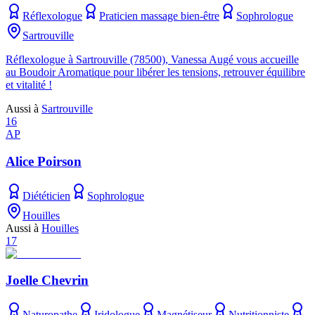
Réflexologue
Praticien massage bien-être
Sophrologue
Sartrouville
Réflexologue à Sartrouville (78500), Vanessa Augé vous accueille
au Boudoir Aromatique pour libérer les tensions, retrouver équilibre
et vitalité !
Aussi à
Sartrouville
16
AP
Alice Poirson
Diététicien
Sophrologue
Houilles
Aussi à
Houilles
17
Joelle Chevrin
Naturopathe
Iridologue
Magnétiseur
Nutritionniste