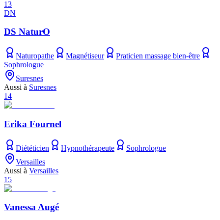
13
DN
DS NaturO
Naturopathe
Magnétiseur
Praticien massage bien-être
Sophrologue
Suresnes
Aussi à
Suresnes
14
Erika Fournel
Diététicien
Hypnothérapeute
Sophrologue
Versailles
Aussi à
Versailles
15
Vanessa Augé