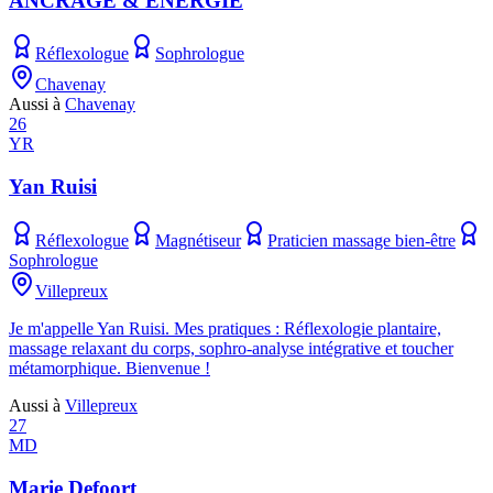
ANCRAGE & ENERGIE
Réflexologue
Sophrologue
Chavenay
Aussi à
Chavenay
26
YR
Yan Ruisi
Réflexologue
Magnétiseur
Praticien massage bien-être
Sophrologue
Villepreux
Je m'appelle Yan Ruisi. Mes pratiques : Réflexologie plantaire,
massage relaxant du corps, sophro-analyse intégrative et toucher
métamorphique. Bienvenue !
Aussi à
Villepreux
27
MD
Marie Defoort