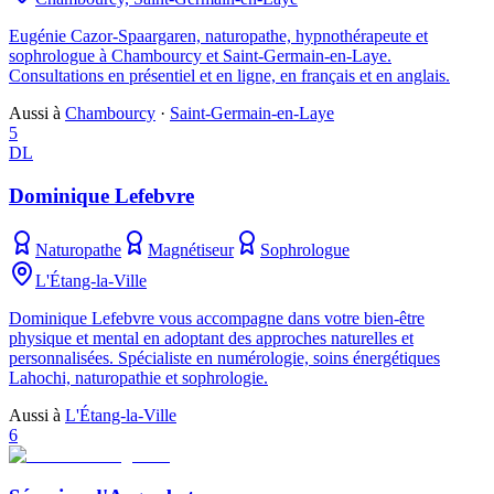
Eugénie Cazor-Spaargaren, naturopathe, hypnothérapeute et
sophrologue à Chambourcy et Saint-Germain-en-Laye.
Consultations en présentiel et en ligne, en français et en anglais.
Aussi à
Chambourcy
·
Saint-Germain-en-Laye
5
DL
Dominique Lefebvre
Naturopathe
Magnétiseur
Sophrologue
L'Étang-la-Ville
Dominique Lefebvre vous accompagne dans votre bien-être
physique et mental en adoptant des approches naturelles et
personnalisées. Spécialiste en numérologie, soins énergétiques
Lahochi, naturopathie et sophrologie.
Aussi à
L'Étang-la-Ville
6