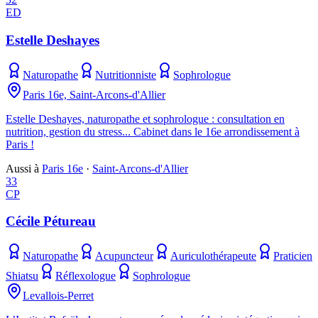
ED
Estelle Deshayes
Naturopathe
Nutritionniste
Sophrologue
Paris 16e, Saint-Arcons-d'Allier
Estelle Deshayes, naturopathe et sophrologue : consultation en
nutrition, gestion du stress... Cabinet dans le 16e arrondissement à
Paris !
Aussi à
Paris 16e
·
Saint-Arcons-d'Allier
33
CP
Cécile Pétureau
Naturopathe
Acupuncteur
Auriculothérapeute
Praticien
Shiatsu
Réflexologue
Sophrologue
Levallois-Perret