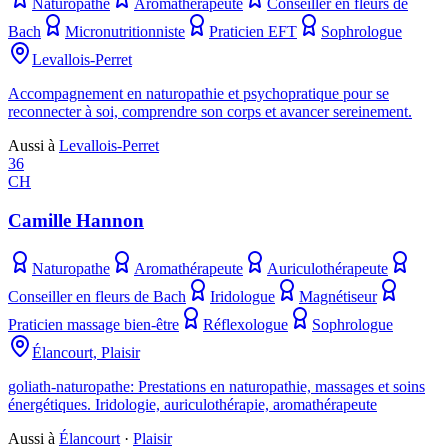
Naturopathe
Aromathérapeute
Conseiller en fleurs de
Bach
Micronutritionniste
Praticien EFT
Sophrologue
Levallois-Perret
Accompagnement en naturopathie et psychopratique pour se
reconnecter à soi, comprendre son corps et avancer sereinement.
Aussi à
Levallois-Perret
36
CH
Camille Hannon
Naturopathe
Aromathérapeute
Auriculothérapeute
Conseiller en fleurs de Bach
Iridologue
Magnétiseur
Praticien massage bien-être
Réflexologue
Sophrologue
Élancourt, Plaisir
goliath-naturopathe: Prestations en naturopathie, massages et soins
énergétiques. Iridologie, auriculothérapie, aromathérapeute
Aussi à
Élancourt
·
Plaisir