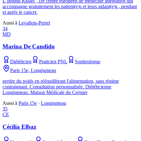
L’Institut Rafaël , 1er centre européen de médecine intégrative qui
accompagne gratuitement les patient(e)s et leurs aidant(e)s , pendant
et après le cancer.
Aussi à
Levallois-Perret
34
MD
Marina De Candido
Diététicien
Praticien PNL
Sophrologue
Paris 15e, Longjumeau
perdre du poids en rééquilibrant l'alimentation, sans régime
contraignant. Consultation personnalisée. Diététicienne
Longjumeau. Maison Médicale du Cerisier
Aussi à
Paris 15e
·
Longjumeau
35
CE
Cécilia Elbaz