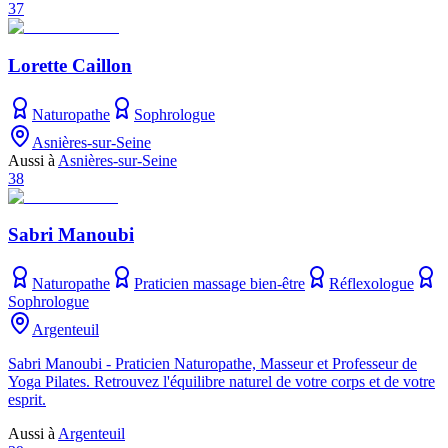
37
Lorette Caillon
Naturopathe
Sophrologue
Asnières-sur-Seine
Aussi à
Asnières-sur-Seine
38
Sabri Manoubi
Naturopathe
Praticien massage bien-être
Réflexologue
Sophrologue
Argenteuil
Sabri Manoubi - Praticien Naturopathe, Masseur et Professeur de
Yoga Pilates. Retrouvez l'équilibre naturel de votre corps et de votre
esprit.
Aussi à
Argenteuil