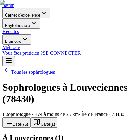
nætur
Carnet d'excellence
Phytothérapie
Recettes
Bien-être
Méthode
Vous êtes praticien ?
SE CONNECTER
Tous les sophrologues
Sophrologues à Louveciennes
(78430)
1
sophrologue
·
+
74
à moins de 25 km
· Île-de-France
· 78430
Liste
(
75
)
Carte
(
1
)
À Louveciennes
(
1
)