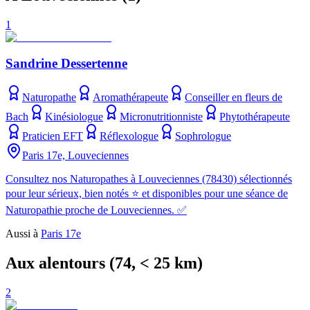
1
Sandrine Dessertenne
Naturopathe
Aromathérapeute
Conseiller en fleurs de
Bach
Kinésiologue
Micronutritionniste
Phytothérapeute
Praticien EFT
Réflexologue
Sophrologue
Paris 17e, Louveciennes
Consultez nos Naturopathes à Louveciennes (78430) sélectionnés
pour leur sérieux, bien notés ⭐ et disponibles pour une séance de
Naturopathie proche de Louveciennes. ✅
Aussi à
Paris 17e
Aux alentours
(
74
, < 25 km)
2