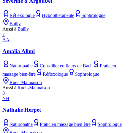
Séverine d'Argoubet
Réflexologue
Hypnothérapeute
Sophrologue
Bailly
Aussi à
Bailly
7
AA
Amalia Alimi
Naturopathe
Conseiller en fleurs de Bach
Praticien
massage bien-être
Réflexologue
Sophrologue
Rueil-Malmaison
Aussi à
Rueil-Malmaison
8
NH
Nathalie Herpet
Naturopathe
Praticien massage bien-être
Sophrologue
Rueil-Malmaison