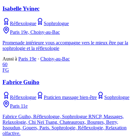
Isabelle Yvinec
Réflexologue
Sophrologue
Paris 19e, Choisy-au-Bac
Promenade intérieure vous accompagne vers le mieux être par la
sophrologie et la réflexologie
Aussi à
Paris 19e
·
Choisy-au-Bac
60
FG
Fabrice Guiho
Réflexologue
Praticien massage bien-être
Sophrologue
Paris 11e
Fabrice Guiho, Réflexologue, Sophrologue RNCP, Massages,
Relaxologie, Chi Neï Tsang. Chateauroux, Bourges, Berry,
Issoudun, Gouers, Paris. Sophrologie, Réflexologie, Relaxation
olfactive.