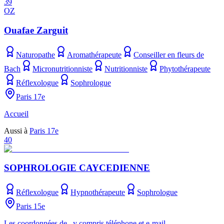
39
OZ
Ouafae Zarguit
Naturopathe
Aromathérapeute
Conseiller en fleurs de
Bach
Micronutritionniste
Nutritionniste
Phytothérapeute
Réflexologue
Sophrologue
Paris 17e
Accueil
Aussi à
Paris 17e
40
SOPHROLOGIE CAYCEDIENNE
Réflexologue
Hypnothérapeute
Sophrologue
Paris 15e
Les coordonnées de , y compris téléphone et e-mail