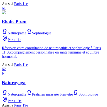
Aussi à
Paris 11e
61
Elodie Pizon
Naturopathe
Sophrologue
Paris 11e
Réservez votre consultation de naturopathie et sophrologie à Paris
11. Accompagnement personnalisé en santé féminine et équilibre
hormonal.
Aussi à
Paris 11e
62
N
Naturoyoga
Naturopathe
Praticien massage bien-être
Sophrologue
Paris 19e
Aussi à
Paris 19e