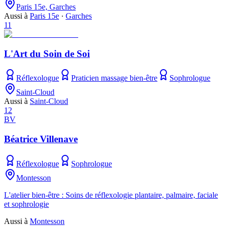
Paris 15e, Garches
Aussi à
Paris 15e
·
Garches
11
L'Art du Soin de Soi
Réflexologue
Praticien massage bien-être
Sophrologue
Saint-Cloud
Aussi à
Saint-Cloud
12
BV
Béatrice Villenave
Réflexologue
Sophrologue
Montesson
L'atelier bien-être : Soins de réflexologie plantaire, palmaire, faciale
et sophrologie
Aussi à
Montesson