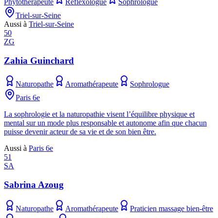
Phytothérapeute
Réflexologue
Sophrologue
Triel-sur-Seine
Aussi à
Triel-sur-Seine
50
ZG
Zahia Guinchard
Naturopathe
Aromathérapeute
Sophrologue
Paris 6e
La sophrologie et la naturopathie visent l’équilibre physique et
mental sur un mode plus responsable et autonome afin que chacun
puisse devenir acteur de sa vie et de son bien être.
Aussi à
Paris 6e
51
SA
Sabrina Azoug
Naturopathe
Aromathérapeute
Praticien massage bien-être