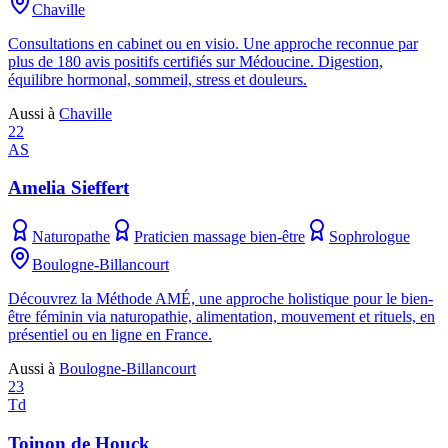
Chaville
Consultations en cabinet ou en visio. Une approche reconnue par
plus de 180 avis positifs certifiés sur Médoucine. Digestion,
équilibre hormonal, sommeil, stress et douleurs.
Aussi à
Chaville
22
AS
Amelia Sieffert
Naturopathe
Praticien massage bien-être
Sophrologue
Boulogne-Billancourt
Découvrez la Méthode AMÉ, une approche holistique pour le bien-
être féminin via naturopathie, alimentation, mouvement et rituels, en
présentiel ou en ligne en France.
Aussi à
Boulogne-Billancourt
23
Td
Toinon de Houck