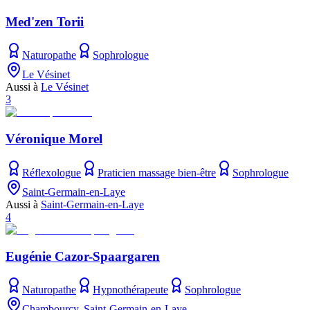
Med'zen Torii
Naturopathe
Sophrologue
Le Vésinet
Aussi à
Le Vésinet
3
Véronique Morel
Réflexologue
Praticien massage bien-être
Sophrologue
Saint-Germain-en-Laye
Aussi à
Saint-Germain-en-Laye
4
Eugénie Cazor-Spaargaren
Naturopathe
Hypnothérapeute
Sophrologue
Chambourcy, Saint-Germain-en-Laye