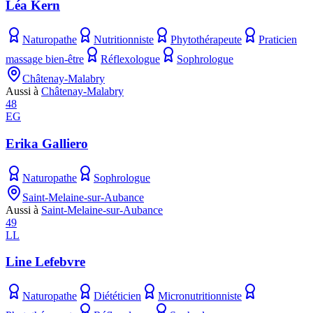
Léa Kern
Naturopathe
Nutritionniste
Phytothérapeute
Praticien
massage bien-être
Réflexologue
Sophrologue
Châtenay-Malabry
Aussi à
Châtenay-Malabry
48
EG
Erika Galliero
Naturopathe
Sophrologue
Saint-Melaine-sur-Aubance
Aussi à
Saint-Melaine-sur-Aubance
49
LL
Line Lefebvre
Naturopathe
Diététicien
Micronutritionniste