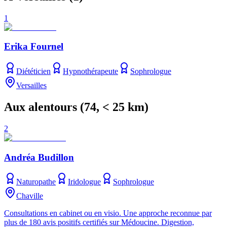
1
Erika Fournel
Diététicien
Hypnothérapeute
Sophrologue
Versailles
Aux alentours
(
74
, < 25 km)
2
Andréa Budillon
Naturopathe
Iridologue
Sophrologue
Chaville
Consultations en cabinet ou en visio. Une approche reconnue par
plus de 180 avis positifs certifiés sur Médoucine. Digestion,