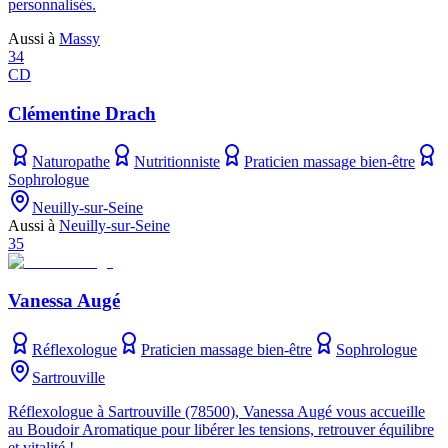
personnalisés.
Aussi à
Massy
34
CD
Clémentine Drach
Naturopathe
Nutritionniste
Praticien massage bien-être
Sophrologue
Neuilly-sur-Seine
Aussi à
Neuilly-sur-Seine
35
Vanessa Augé
Réflexologue
Praticien massage bien-être
Sophrologue
Sartrouville
Réflexologue à Sartrouville (78500), Vanessa Augé vous accueille
au Boudoir Aromatique pour libérer les tensions, retrouver équilibre
et vitalité !