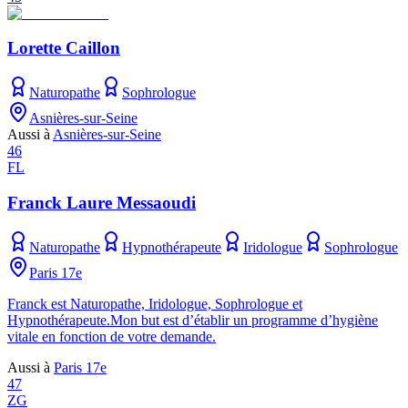
Lorette Caillon
Naturopathe
Sophrologue
Asnières-sur-Seine
Aussi à
Asnières-sur-Seine
46
FL
Franck Laure Messaoudi
Naturopathe
Hypnothérapeute
Iridologue
Sophrologue
Paris 17e
Franck est Naturopathe, Iridologue, Sophrologue et
Hypnothérapeute.Mon but est d’établir un programme d’hygiène
vitale en fonction de votre demande.
Aussi à
Paris 17e
47
ZG