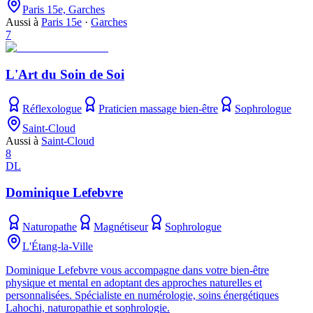
Paris 15e, Garches
Aussi à
Paris 15e
·
Garches
7
L'Art du Soin de Soi
Réflexologue
Praticien massage bien-être
Sophrologue
Saint-Cloud
Aussi à
Saint-Cloud
8
DL
Dominique Lefebvre
Naturopathe
Magnétiseur
Sophrologue
L'Étang-la-Ville
Dominique Lefebvre vous accompagne dans votre bien-être
physique et mental en adoptant des approches naturelles et
personnalisées. Spécialiste en numérologie, soins énergétiques
Lahochi, naturopathie et sophrologie.