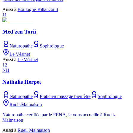
Aussi à
Boulogne-Billancourt
11
Med'zen Torii
Naturopathe
Sophrologue
Le Vésinet
Aussi à
Le Vésinet
12
NH
Nathalie Herpet
Naturopathe
Praticien massage bien-être
Sophrologue
Rueil-Malmaison
Naturopathe certfiée par le FENA, je vous accueille à Rueil-
Malmaison
Aussi à
Rueil-Malmaison