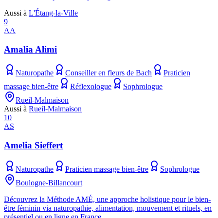
Aussi à
L'Étang-la-Ville
9
AA
Amalia Alimi
Naturopathe
Conseiller en fleurs de Bach
Praticien
massage bien-être
Réflexologue
Sophrologue
Rueil-Malmaison
Aussi à
Rueil-Malmaison
10
AS
Amelia Sieffert
Naturopathe
Praticien massage bien-être
Sophrologue
Boulogne-Billancourt
Découvrez la Méthode AMÉ, une approche holistique pour le bien-
être féminin via naturopathie, alimentation, mouvement et rituels, en
présentiel ou en ligne en France.