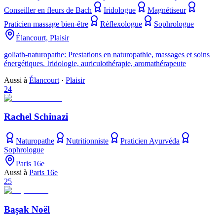
Conseiller en fleurs de Bach
Iridologue
Magnétiseur
Praticien massage bien-être
Réflexologue
Sophrologue
Élancourt, Plaisir
goliath-naturopathe: Prestations en naturopathie, massages et soins
énergétiques. Iridologie, auriculothérapie, aromathérapeute
Aussi à
Élancourt
·
Plaisir
24
Rachel Schinazi
Naturopathe
Nutritionniste
Praticien Ayurvéda
Sophrologue
Paris 16e
Aussi à
Paris 16e
25
Başak Noël