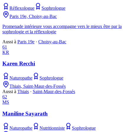
Réflexologue
Sophrologue
Paris 19e, Choisy-au-Bac
Promenade intérieure vous accompagne vers le mieux être par la
sophrologie et la réflexologie
Aussi à
Paris 19e
·
Choisy-au-Bac
61
KR
Karen Recchi
Naturopathe
Sophrologue
Thiais, Saint-Maur-des-Fossés
Aussi à
Thiais
·
Saint-Maur-des-Fossés
62
MS
Maniline Sayarath
Naturopathe
Nutritionniste
Sophrologue