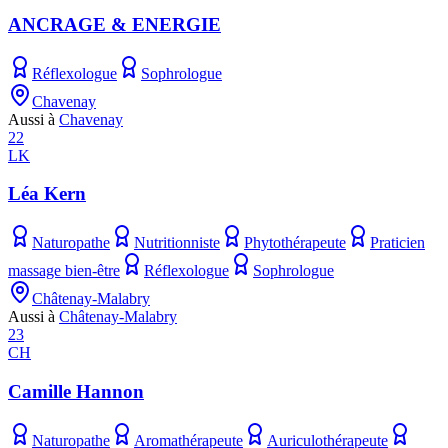
ANCRAGE & ENERGIE
Réflexologue
Sophrologue
Chavenay
Aussi à
Chavenay
22
LK
Léa Kern
Naturopathe
Nutritionniste
Phytothérapeute
Praticien
massage bien-être
Réflexologue
Sophrologue
Châtenay-Malabry
Aussi à
Châtenay-Malabry
23
CH
Camille Hannon
Naturopathe
Aromathérapeute
Auriculothérapeute