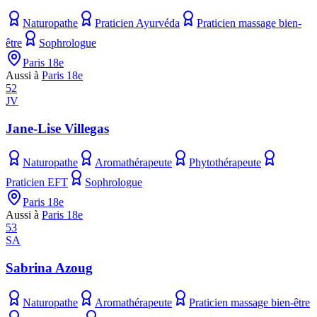
Naturopathe
Praticien Ayurvéda
Praticien massage bien-
être
Sophrologue
Paris 18e
Aussi à
Paris 18e
52
JV
Jane-Lise Villegas
Naturopathe
Aromathérapeute
Phytothérapeute
Praticien EFT
Sophrologue
Paris 18e
Aussi à
Paris 18e
53
SA
Sabrina Azoug
Naturopathe
Aromathérapeute
Praticien massage bien-être