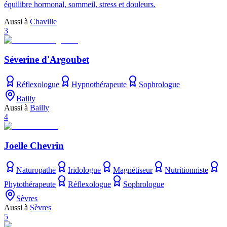
équilibre hormonal, sommeil, stress et douleurs.
Aussi à
Chaville
3
Séverine d'Argoubet
Réflexologue
Hypnothérapeute
Sophrologue
Bailly
Aussi à
Bailly
4
Joelle Chevrin
Naturopathe
Iridologue
Magnétiseur
Nutritionniste
Phytothérapeute
Réflexologue
Sophrologue
Sèvres
Aussi à
Sèvres
5