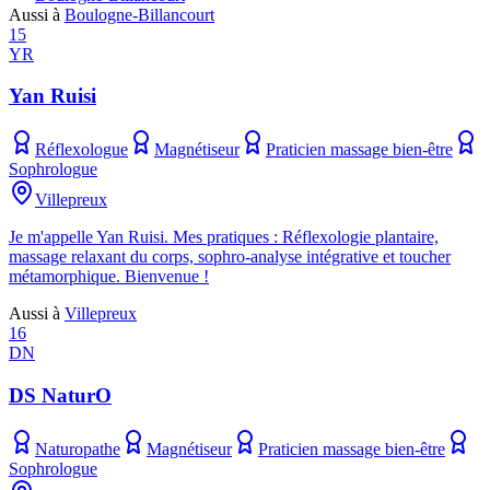
Aussi à
Boulogne-Billancourt
15
YR
Yan Ruisi
Réflexologue
Magnétiseur
Praticien massage bien-être
Sophrologue
Villepreux
Je m'appelle Yan Ruisi. Mes pratiques : Réflexologie plantaire,
massage relaxant du corps, sophro-analyse intégrative et toucher
métamorphique. Bienvenue !
Aussi à
Villepreux
16
DN
DS NaturO
Naturopathe
Magnétiseur
Praticien massage bien-être
Sophrologue