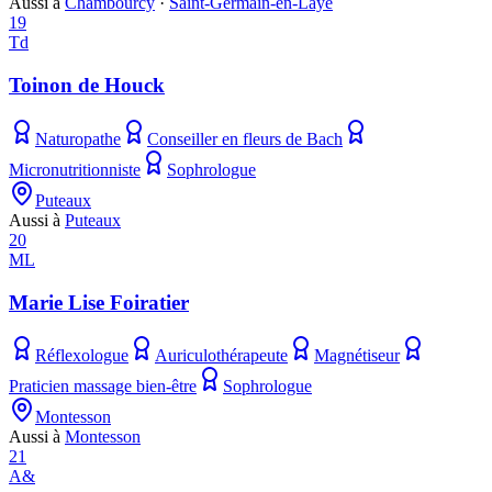
Aussi à
Chambourcy
·
Saint-Germain-en-Laye
19
Td
Toinon de Houck
Naturopathe
Conseiller en fleurs de Bach
Micronutritionniste
Sophrologue
Puteaux
Aussi à
Puteaux
20
ML
Marie Lise Foiratier
Réflexologue
Auriculothérapeute
Magnétiseur
Praticien massage bien-être
Sophrologue
Montesson
Aussi à
Montesson
21
A&