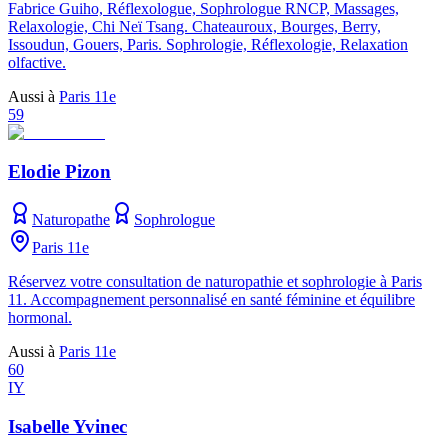
Fabrice Guiho, Réflexologue, Sophrologue RNCP, Massages,
Relaxologie, Chi Neï Tsang. Chateauroux, Bourges, Berry,
Issoudun, Gouers, Paris. Sophrologie, Réflexologie, Relaxation
olfactive.
Aussi à
Paris 11e
59
Elodie Pizon
Naturopathe
Sophrologue
Paris 11e
Réservez votre consultation de naturopathie et sophrologie à Paris
11. Accompagnement personnalisé en santé féminine et équilibre
hormonal.
Aussi à
Paris 11e
60
IY
Isabelle Yvinec