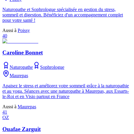
Naturopathe et Sophrologue spécialisée en gestion du stress,
sommeil et digestion. Bénéficiez d'un accompagnement complet
pour votre santé !
Aussi à
Poissy
40
Caroline Bonnet
Naturopathe
Sophrologue
Maurepas
Apaisez le stress et améliorez votre sommeil grâce à la naturopathie
et au yoga. Séances avec une naturopathe à Maurepas, aux Essarts-
le-Roi et en Visio partout en France
Aussi à
Maurepas
41
OZ
Ouafae Zarguit