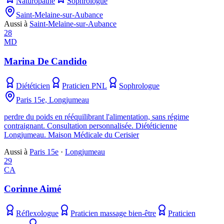
Naturopathe
Sophrologue
Saint-Melaine-sur-Aubance
Aussi à
Saint-Melaine-sur-Aubance
28
MD
Marina De Candido
Diététicien
Praticien PNL
Sophrologue
Paris 15e, Longjumeau
perdre du poids en rééquilibrant l'alimentation, sans régime
contraignant. Consultation personnalisée. Diététicienne
Longjumeau. Maison Médicale du Cerisier
Aussi à
Paris 15e
·
Longjumeau
29
CA
Corinne Aimé
Réflexologue
Praticien massage bien-être
Praticien