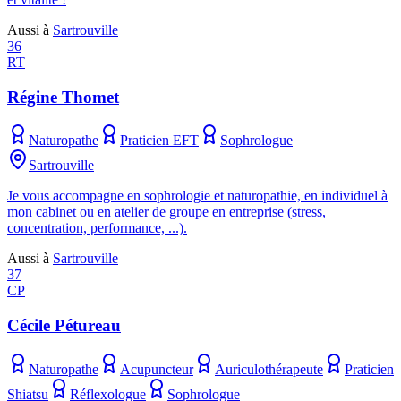
Aussi à
Sartrouville
36
RT
Régine Thomet
Naturopathe
Praticien EFT
Sophrologue
Sartrouville
Je vous accompagne en sophrologie et naturopathie, en individuel à
mon cabinet ou en atelier de groupe en entreprise (stress,
concentration, performance, ...).
Aussi à
Sartrouville
37
CP
Cécile Pétureau
Naturopathe
Acupuncteur
Auriculothérapeute
Praticien
Shiatsu
Réflexologue
Sophrologue