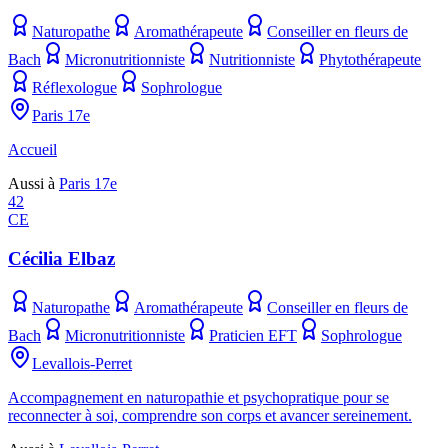
Naturopathe
Aromathérapeute
Conseiller en fleurs de
Bach
Micronutritionniste
Nutritionniste
Phytothérapeute
Réflexologue
Sophrologue
Paris 17e
Accueil
Aussi à
Paris 17e
42
CE
Cécilia Elbaz
Naturopathe
Aromathérapeute
Conseiller en fleurs de
Bach
Micronutritionniste
Praticien EFT
Sophrologue
Levallois-Perret
Accompagnement en naturopathie et psychopratique pour se
reconnecter à soi, comprendre son corps et avancer sereinement.