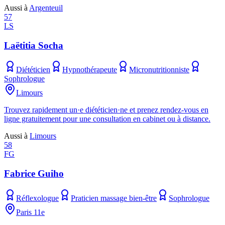
Aussi à
Argenteuil
57
LS
Laëtitia Socha
Diététicien
Hypnothérapeute
Micronutritionniste
Sophrologue
Limours
Trouvez rapidement un·e diététicien·ne et prenez rendez-vous en
ligne gratuitement pour une consultation en cabinet ou à distance.
Aussi à
Limours
58
FG
Fabrice Guiho
Réflexologue
Praticien massage bien-être
Sophrologue
Paris 11e