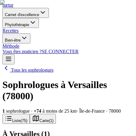
nætur
Carnet d'excellence
Phytothérapie
Recettes
Bien-être
Méthode
Vous êtes praticien ?
SE CONNECTER
Tous les sophrologues
Sophrologues à Versailles
(78000)
1
sophrologue
·
+
74
à moins de 25 km
· Île-de-France
· 78000
Liste
(
75
)
Carte
(
1
)
À Versailles
(
1
)