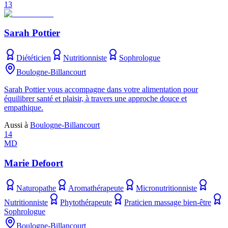
13
Sarah Pottier
Diététicien
Nutritionniste
Sophrologue
Boulogne-Billancourt
Sarah Pottier vous accompagne dans votre alimentation pour
équilibrer santé et plaisir, à travers une approche douce et
empathique.
Aussi à
Boulogne-Billancourt
14
MD
Marie Defoort
Naturopathe
Aromathérapeute
Micronutritionniste
Nutritionniste
Phytothérapeute
Praticien massage bien-être
Sophrologue
Boulogne-Billancourt