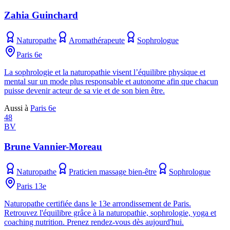
Zahia Guinchard
Naturopathe
Aromathérapeute
Sophrologue
Paris 6e
La sophrologie et la naturopathie visent l’équilibre physique et
mental sur un mode plus responsable et autonome afin que chacun
puisse devenir acteur de sa vie et de son bien être.
Aussi à
Paris 6e
48
BV
Brune Vannier-Moreau
Naturopathe
Praticien massage bien-être
Sophrologue
Paris 13e
Naturopathe certifiée dans le 13e arrondissement de Paris.
Retrouvez l'équilibre grâce à la naturopathie, sophrologie, yoga et
coaching nutrition. Prenez rendez-vous dès aujourd'hui.