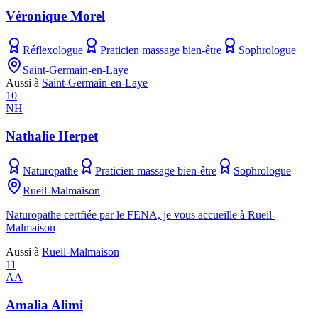
Véronique Morel
Réflexologue
Praticien massage bien-être
Sophrologue
Saint-Germain-en-Laye
Aussi à
Saint-Germain-en-Laye
10
NH
Nathalie Herpet
Naturopathe
Praticien massage bien-être
Sophrologue
Rueil-Malmaison
Naturopathe certfiée par le FENA, je vous accueille à Rueil-
Malmaison
Aussi à
Rueil-Malmaison
11
AA
Amalia Alimi