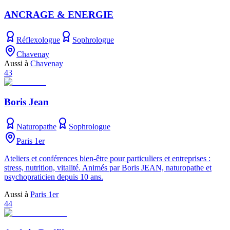
ANCRAGE & ENERGIE
Réflexologue
Sophrologue
Chavenay
Aussi à
Chavenay
43
Boris Jean
Naturopathe
Sophrologue
Paris 1er
Ateliers et conférences bien-être pour particuliers et entreprises :
stress, nutrition, vitalité. Animés par Boris JEAN, naturopathe et
psychopraticien depuis 10 ans.
Aussi à
Paris 1er
44