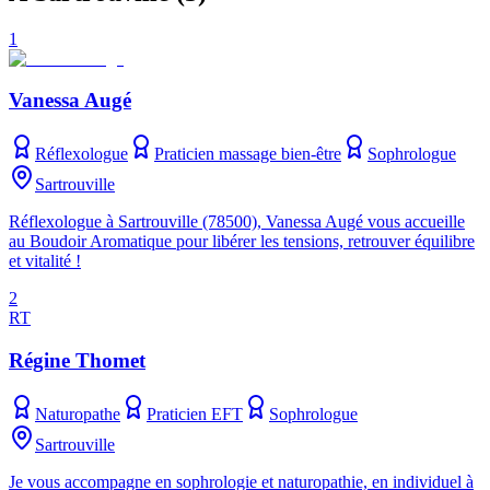
1
Vanessa Augé
Réflexologue
Praticien massage bien-être
Sophrologue
Sartrouville
Réflexologue à Sartrouville (78500), Vanessa Augé vous accueille
au Boudoir Aromatique pour libérer les tensions, retrouver équilibre
et vitalité !
2
RT
Régine Thomet
Naturopathe
Praticien EFT
Sophrologue
Sartrouville
Je vous accompagne en sophrologie et naturopathie, en individuel à