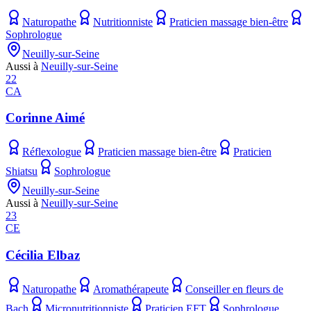
Naturopathe
Nutritionniste
Praticien massage bien-être
Sophrologue
Neuilly-sur-Seine
Aussi à
Neuilly-sur-Seine
22
CA
Corinne Aimé
Réflexologue
Praticien massage bien-être
Praticien
Shiatsu
Sophrologue
Neuilly-sur-Seine
Aussi à
Neuilly-sur-Seine
23
CE
Cécilia Elbaz
Naturopathe
Aromathérapeute
Conseiller en fleurs de
Bach
Micronutritionniste
Praticien EFT
Sophrologue