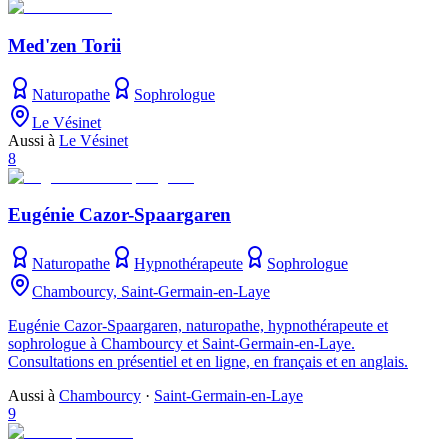
Med'zen Torii
Naturopathe
Sophrologue
Le Vésinet
Aussi à
Le Vésinet
8
Eugénie Cazor-Spaargaren
Naturopathe
Hypnothérapeute
Sophrologue
Chambourcy, Saint-Germain-en-Laye
Eugénie Cazor-Spaargaren, naturopathe, hypnothérapeute et
sophrologue à Chambourcy et Saint-Germain-en-Laye.
Consultations en présentiel et en ligne, en français et en anglais.
Aussi à
Chambourcy
·
Saint-Germain-en-Laye
9