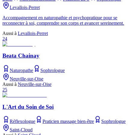
Levallois-Perret
Accompagnement en naturopathie et psychopratique pour se
reconnecter à soi, comprendre son corps et avancer sereinement.
Aussi à
Levallois-Perret
24
Beata Chainay
Naturopathe
Sophrologue
Neuville-sur-Oise
Aussi à
Neuville-sur-Oise
25
L'Art du Soin de Soi
Réflexologue
Praticien massage bien-être
Sophrologue
Saint-Cloud