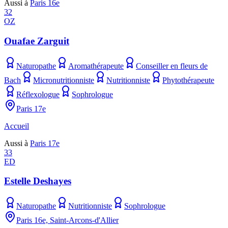
Aussi à
Paris 16e
32
OZ
Ouafae Zarguit
Naturopathe
Aromathérapeute
Conseiller en fleurs de
Bach
Micronutritionniste
Nutritionniste
Phytothérapeute
Réflexologue
Sophrologue
Paris 17e
Accueil
Aussi à
Paris 17e
33
ED
Estelle Deshayes
Naturopathe
Nutritionniste
Sophrologue
Paris 16e, Saint-Arcons-d'Allier