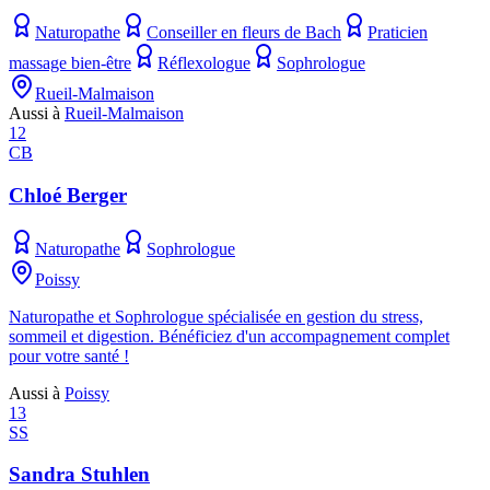
Naturopathe
Conseiller en fleurs de Bach
Praticien
massage bien-être
Réflexologue
Sophrologue
Rueil-Malmaison
Aussi à
Rueil-Malmaison
12
CB
Chloé Berger
Naturopathe
Sophrologue
Poissy
Naturopathe et Sophrologue spécialisée en gestion du stress,
sommeil et digestion. Bénéficiez d'un accompagnement complet
pour votre santé !
Aussi à
Poissy
13
SS
Sandra Stuhlen