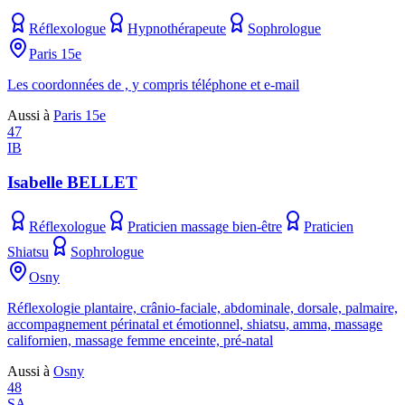
Réflexologue
Hypnothérapeute
Sophrologue
Paris 15e
Les coordonnées de , y compris téléphone et e-mail
Aussi à
Paris 15e
47
IB
Isabelle BELLET
Réflexologue
Praticien massage bien-être
Praticien
Shiatsu
Sophrologue
Osny
Réflexologie plantaire, crânio-faciale, abdominale, dorsale, palmaire,
accompagnement périnatal et émotionnel, shiatsu, amma, massage
californien, massage femme enceinte, pré-natal
Aussi à
Osny
48
SA