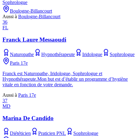
Sophrologue
Boulogne-Billancourt
Aussi à
Boulogne-Billancourt
36
FL
Franck Laure Messaoudi
Naturopathe
Hypnothérapeute
Iridologue
Sophrologue
Paris 17e
Franck est Naturopathe, Iridologue, Sophrologue et
Hypnothérapeute.Mon but est d’établir un programme d’hygiène
vitale en fonction de votre demande.
Aussi à
Paris 17e
37
MD
Marina De Candido
Diététicien
Praticien PNL
Sophrologue