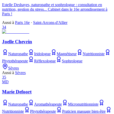
Estelle Deshayes, naturopathe et sophrologue : consultation en
nutrition, gestion du stress... Cabinet dans le 16e arrondissement à
Paris !
Aussi à
Paris 16e
·
Saint-Arcons-d'Allier
34
Joelle Chevrin
Naturopathe
Iridologue
Magnétiseur
Nutritionniste
Phytothérapeute
Réflexologue
Sophrologue
Sèvres
Aussi à
Sèvres
35
MD
Marie Defoort
Naturopathe
Aromathérapeute
Micronutritionniste
Nutritionniste
Phytothérapeute
Praticien massage bien-être