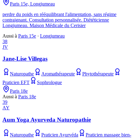
Paris 15e, Longjumeau
perdre du poids en rééquilibrant l'alimentation, sans régime
contraignant. Consultation personnalisée. Diététicienne
Longjumeau. Maison Médicale du Cerisier
Aussi à
Paris 15e
·
Longjumeau
38
JV
Jane-Lise Villegas
Naturopathe
Aromathérapeute
Phytothérapeute
Praticien EFT
Sophrologue
Paris 18e
Aussi à
Paris 18e
39
AY
Aum Yoga Ayurveda Naturopathie
Naturopathe
Praticien Ayurvéda
Praticien massage bien-