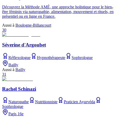
Découvrez la Méthode AMÉ, une approche holistique pour le bien-
être féminin via naturopathie, alimentation, mouvement et rituels, en
présentiel ou en ligne en France.
Aussi à
Boulogne-Billancourt
30
Séverine d'Argoubet
Réflexologue
Hypnothérapeute
Sophrologue
Bailly
Aussi à
Bailly
31
Rachel Schinazi
Naturopathe
Nutritionniste
Praticien Ayurvéda
Sophrologue
Paris 16e