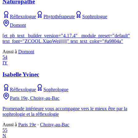
Naturopathe
Réflexologue
Phytothérapeute
Sophrologue
Domont
[et_pb_text _builder_version="4.17.4" _module_preset="default"
text_font="ZCOOL XiaoWei||||||||" text_text_color="#a9804a"
Aussi à
Domont
54
IY
Isabelle Yvinec
Réflexologue
Sophrologue
Paris 19e, Choisy-au-Bac
Promenade intérieure vous accompagne vers le mieux être par la
sophrologie et la réflexologie
Aussi à
Paris 19e
·
Choisy-au-Bac
55
N