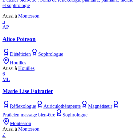
et sophrologie
Aussi à
Montesson
5
AP
Alice Poirson
Diététicien
Sophrologue
Houilles
Aussi à
Houilles
6
ML
Marie Lise Foiratier
Réflexologue
Auriculothérapeute
Magnétiseur
Praticien massage bien-être
Sophrologue
Montesson
Aussi à
Montesson
7