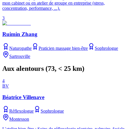
mon cabinet ou en atelier de groupe en entreprise (stress,
concentration, performance, ...).
3
Ruimin Zhang
Naturopathe
Praticien massage bien-être
Sophrologue
Sartrouville
Aux alentours
(
73
, < 25 km)
4
BV
Béatrice Villenave
Réflexologue
Sophrologue
Montesson
L'atelier bien-être : Soins de réflexologie plantaire, palmaire, faciale