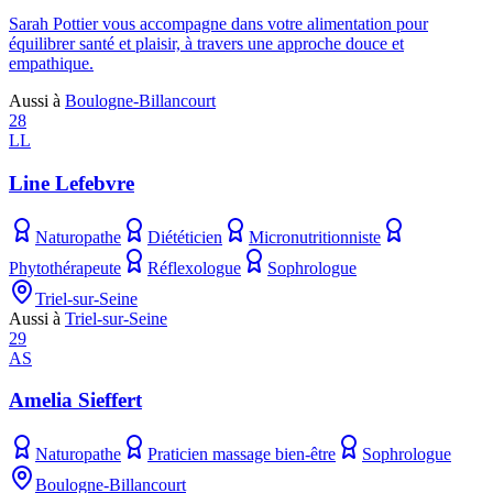
Sarah Pottier vous accompagne dans votre alimentation pour
équilibrer santé et plaisir, à travers une approche douce et
empathique.
Aussi à
Boulogne-Billancourt
28
LL
Line Lefebvre
Naturopathe
Diététicien
Micronutritionniste
Phytothérapeute
Réflexologue
Sophrologue
Triel-sur-Seine
Aussi à
Triel-sur-Seine
29
AS
Amelia Sieffert
Naturopathe
Praticien massage bien-être
Sophrologue
Boulogne-Billancourt