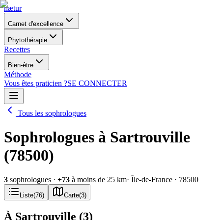
nætur
Carnet d'excellence
Phytothérapie
Recettes
Bien-être
Méthode
Vous êtes praticien ?
SE CONNECTER
Tous les sophrologues
Sophrologues à Sartrouville
(78500)
3
sophrologues
·
+
73
à moins de 25 km
· Île-de-France
· 78500
Liste
(
76
)
Carte
(
3
)
À Sartrouville
(
3
)