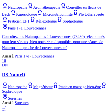
Naturopathe
Aromathérapeute
Conseiller en fleurs de
Bach
Kinésiologue
Micronutritionniste
Phytothérapeute
Praticien EFT
Réflexologue
Sophrologue
Paris 17e, Louveciennes
Consultez nos Naturopathes à Louveciennes (78430) sélectionnés
pour leur sérieux, bien notés ⭐ et disponibles pour une séance de
Naturopathie proche de Louveciennes. ✅
Aussi à
Paris 17e
·
Louveciennes
16
DN
DS NaturO
Naturopathe
Magnétiseur
Praticien massage bien-être
Sophrologue
Suresnes
Aussi à
Suresnes
17