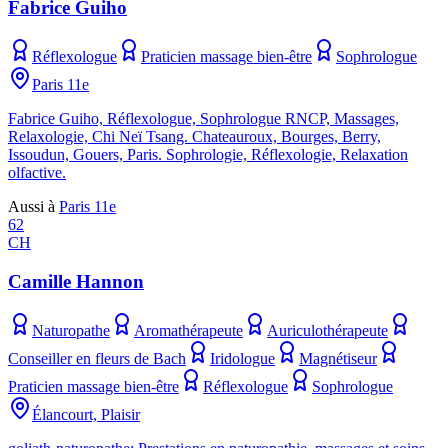
Fabrice Guiho
Réflexologue
Praticien massage bien-être
Sophrologue
Paris 11e
Fabrice Guiho, Réflexologue, Sophrologue RNCP, Massages,
Relaxologie, Chi Neï Tsang. Chateauroux, Bourges, Berry,
Issoudun, Gouers, Paris. Sophrologie, Réflexologie, Relaxation
olfactive.
Aussi à
Paris 11e
62
CH
Camille Hannon
Naturopathe
Aromathérapeute
Auriculothérapeute
Conseiller en fleurs de Bach
Iridologue
Magnétiseur
Praticien massage bien-être
Réflexologue
Sophrologue
Élancourt, Plaisir