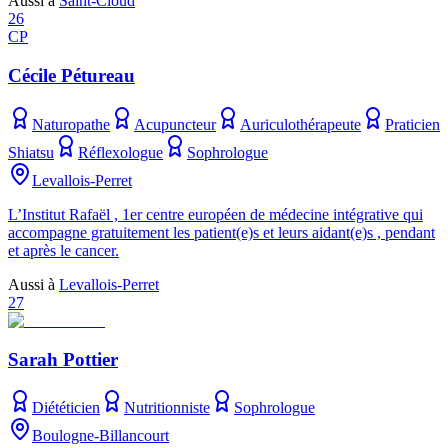
Aussi à
Saint-Cloud
26
CP
Cécile Pétureau
Naturopathe
Acupuncteur
Auriculothérapeute
Praticien
Shiatsu
Réflexologue
Sophrologue
Levallois-Perret
L’Institut Rafaël , 1er centre européen de médecine intégrative qui
accompagne gratuitement les patient(e)s et leurs aidant(e)s , pendant
et après le cancer.
Aussi à
Levallois-Perret
27
Sarah Pottier
Diététicien
Nutritionniste
Sophrologue
Boulogne-Billancourt