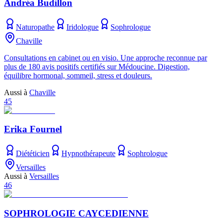
Andréa Budillon
Naturopathe
Iridologue
Sophrologue
Chaville
Consultations en cabinet ou en visio. Une approche reconnue par
plus de 180 avis positifs certifiés sur Médoucine. Digestion,
équilibre hormonal, sommeil, stress et douleurs.
Aussi à
Chaville
45
Erika Fournel
Diététicien
Hypnothérapeute
Sophrologue
Versailles
Aussi à
Versailles
46
SOPHROLOGIE CAYCEDIENNE