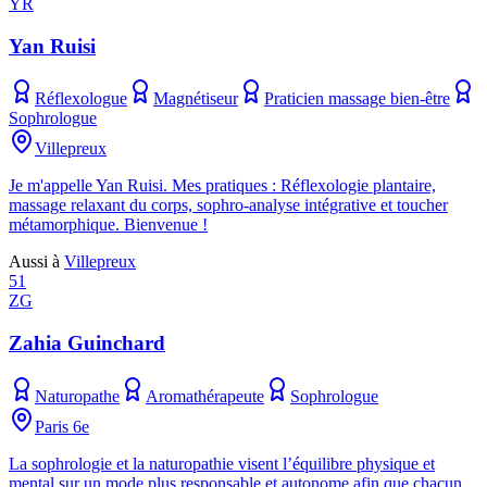
YR
Yan Ruisi
Réflexologue
Magnétiseur
Praticien massage bien-être
Sophrologue
Villepreux
Je m'appelle Yan Ruisi. Mes pratiques : Réflexologie plantaire,
massage relaxant du corps, sophro-analyse intégrative et toucher
métamorphique. Bienvenue !
Aussi à
Villepreux
51
ZG
Zahia Guinchard
Naturopathe
Aromathérapeute
Sophrologue
Paris 6e
La sophrologie et la naturopathie visent l’équilibre physique et
mental sur un mode plus responsable et autonome afin que chacun