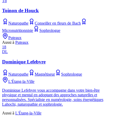
Td
Toinon de Houck
Naturopathe
Conseiller en fleurs de Bach
Micronutritionniste
Sophrologue
Puteaux
Aussi à
Puteaux
18
DL
Dominique Lefebvre
Naturopathe
Magnétiseur
Sophrologue
L'Étang-la-Ville
Dominique Lefebvre vous accompagne dans votre bien-être
physique et mental en adoptant des approches naturelles et
personnalisées. Spécialiste en numérologie, soins énergétiques
Lahochi, naturopathie et sophrologie.
Aussi à
L'Étang-la-Ville