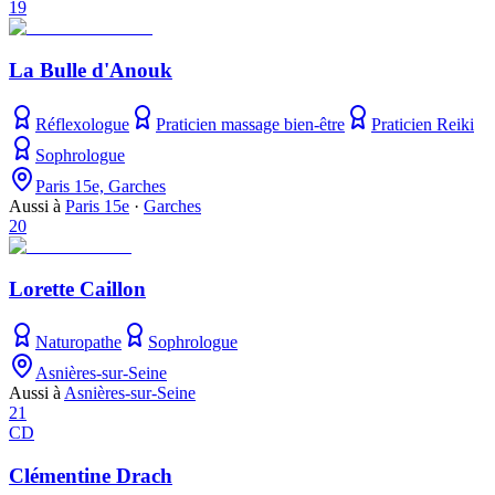
19
La Bulle d'Anouk
Réflexologue
Praticien massage bien-être
Praticien Reiki
Sophrologue
Paris 15e, Garches
Aussi à
Paris 15e
·
Garches
20
Lorette Caillon
Naturopathe
Sophrologue
Asnières-sur-Seine
Aussi à
Asnières-sur-Seine
21
CD
Clémentine Drach