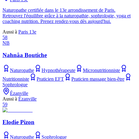
Naturopathe certifiée dans le 13e arrondissement de Paris.
Retrouvez l'équilibre grâce à la naturopathie, sophrologie, yoga et
coaching nutrition. Prenez rendez-vous dès aujourd'hui.
Aussi à
Paris 13e
58
NB
Nahnâa Boutiche
Naturopathe
Hypnothérapeute
Micronutritionniste
Nutritionniste
Praticien EFT
Praticien massage bien-être
Sophrologue
Ézanville
Aussi à
Ézanville
59
Elodie Pizon
Naturopathe
Sophrologue