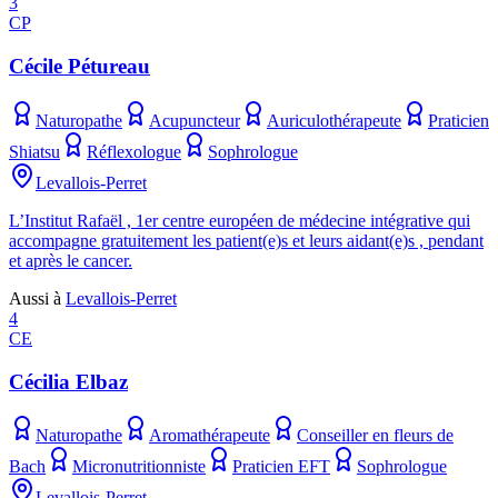
3
CP
Cécile Pétureau
Naturopathe
Acupuncteur
Auriculothérapeute
Praticien
Shiatsu
Réflexologue
Sophrologue
Levallois-Perret
L’Institut Rafaël , 1er centre européen de médecine intégrative qui
accompagne gratuitement les patient(e)s et leurs aidant(e)s , pendant
et après le cancer.
Aussi à
Levallois-Perret
4
CE
Cécilia Elbaz
Naturopathe
Aromathérapeute
Conseiller en fleurs de
Bach
Micronutritionniste
Praticien EFT
Sophrologue
Levallois-Perret