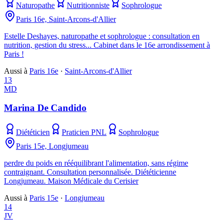
Naturopathe
Nutritionniste
Sophrologue
Paris 16e, Saint-Arcons-d'Allier
Estelle Deshayes, naturopathe et sophrologue : consultation en
nutrition, gestion du stress... Cabinet dans le 16e arrondissement à
Paris !
Aussi à
Paris 16e
·
Saint-Arcons-d'Allier
13
MD
Marina De Candido
Diététicien
Praticien PNL
Sophrologue
Paris 15e, Longjumeau
perdre du poids en rééquilibrant l'alimentation, sans régime
contraignant. Consultation personnalisée. Diététicienne
Longjumeau. Maison Médicale du Cerisier
Aussi à
Paris 15e
·
Longjumeau
14
JV