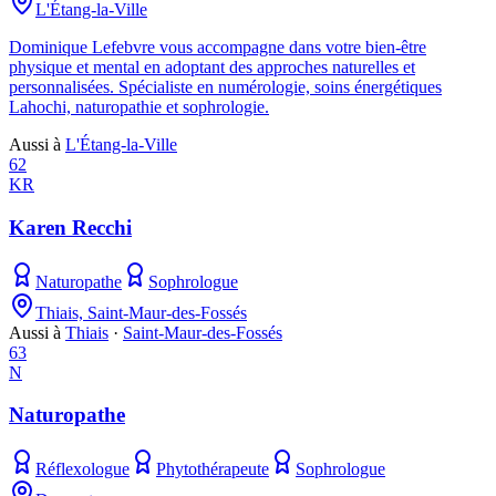
L'Étang-la-Ville
Dominique Lefebvre vous accompagne dans votre bien-être
physique et mental en adoptant des approches naturelles et
personnalisées. Spécialiste en numérologie, soins énergétiques
Lahochi, naturopathie et sophrologie.
Aussi à
L'Étang-la-Ville
62
KR
Karen Recchi
Naturopathe
Sophrologue
Thiais, Saint-Maur-des-Fossés
Aussi à
Thiais
·
Saint-Maur-des-Fossés
63
N
Naturopathe
Réflexologue
Phytothérapeute
Sophrologue