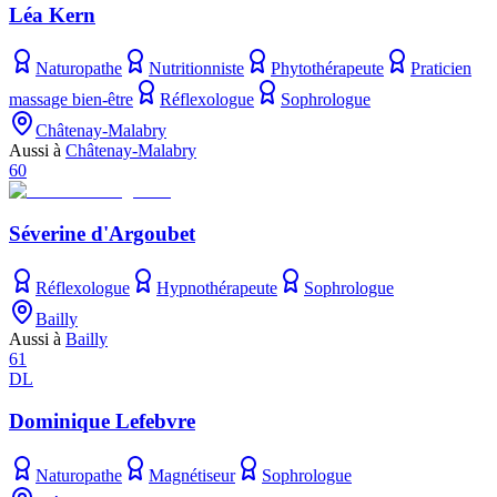
Léa Kern
Naturopathe
Nutritionniste
Phytothérapeute
Praticien
massage bien-être
Réflexologue
Sophrologue
Châtenay-Malabry
Aussi à
Châtenay-Malabry
60
Séverine d'Argoubet
Réflexologue
Hypnothérapeute
Sophrologue
Bailly
Aussi à
Bailly
61
DL
Dominique Lefebvre
Naturopathe
Magnétiseur
Sophrologue