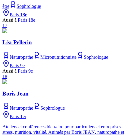
être
Sophrologue
Paris 18e
Aussi à
Paris 18e
17
Léa Pellerin
Naturopathe
Micronutritionniste
Sophrologue
Paris 9e
Aussi à
Paris 9e
18
Boris Jean
Naturopathe
Sophrologue
Paris 1er
Ateliers et conférences bien-être pour particuliers et entreprises :
stress, nutrition, vitalité. Animés par Boris JEAN, naturopathe et