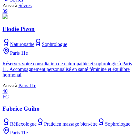
Aussi à
Sèvres
39
Elodie Pizon
Naturopathe
Sophrologue
Paris 11e
Réservez votre consultation de naturopathie et sophrologie à Paris
11. Accompagnement personnalisé en santé féminine et équilibre
hormonal.
Aussi à
Paris 11e
40
FG
Fabrice Guiho
Réflexologue
Praticien massage bien-être
Sophrologue
Paris 11e