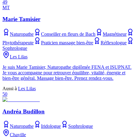
49
MT
Marie Tamisier
Naturopathe
Conseiller en fleurs de Bach
Magnétiseur
Phytothérapeute
Praticien massage bien-être
Réflexologue
Sophrologue
Les Lilas
Je suis Marie Tamisier, Naturopathe diplômée FENA et ISUPNAT.
Je vous accompagne pour retrouver équilibre, vitalité, énergie et
bien-être général. Massage bien-être. Prenez rendez-vous.
Aussi à
Les Lilas
50
Andréa Budillon
Naturopathe
Iridologue
Sophrologue
Chaville