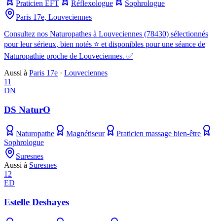
Praticien EFT
Réflexologue
Sophrologue
Paris 17e, Louveciennes
Consultez nos Naturopathes à Louveciennes (78430) sélectionnés
pour leur sérieux, bien notés ⭐ et disponibles pour une séance de
Naturopathie proche de Louveciennes. ✅
Aussi à
Paris 17e
·
Louveciennes
11
DN
DS NaturO
Naturopathe
Magnétiseur
Praticien massage bien-être
Sophrologue
Suresnes
Aussi à
Suresnes
12
ED
Estelle Deshayes