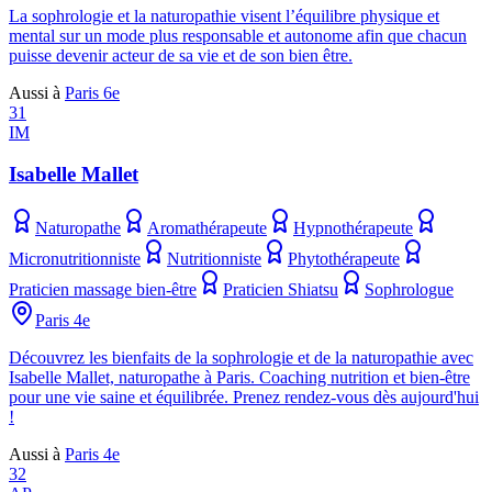
La sophrologie et la naturopathie visent l’équilibre physique et
mental sur un mode plus responsable et autonome afin que chacun
puisse devenir acteur de sa vie et de son bien être.
Aussi à
Paris 6e
31
IM
Isabelle Mallet
Naturopathe
Aromathérapeute
Hypnothérapeute
Micronutritionniste
Nutritionniste
Phytothérapeute
Praticien massage bien-être
Praticien Shiatsu
Sophrologue
Paris 4e
Découvrez les bienfaits de la sophrologie et de la naturopathie avec
Isabelle Mallet, naturopathe à Paris. Coaching nutrition et bien-être
pour une vie saine et équilibrée. Prenez rendez-vous dès aujourd'hui
!
Aussi à
Paris 4e
32