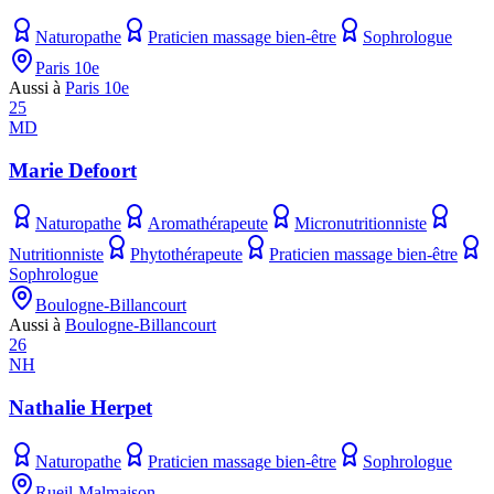
Naturopathe
Praticien massage bien-être
Sophrologue
Paris 10e
Aussi à
Paris 10e
25
MD
Marie Defoort
Naturopathe
Aromathérapeute
Micronutritionniste
Nutritionniste
Phytothérapeute
Praticien massage bien-être
Sophrologue
Boulogne-Billancourt
Aussi à
Boulogne-Billancourt
26
NH
Nathalie Herpet
Naturopathe
Praticien massage bien-être
Sophrologue
Rueil-Malmaison