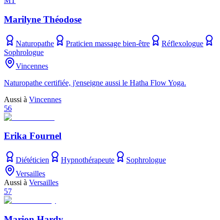
MT
Marilyne Théodose
Naturopathe
Praticien massage bien-être
Réflexologue
Sophrologue
Vincennes
Naturopathe certifiée, j'enseigne aussi le Hatha Flow Yoga.
Aussi à
Vincennes
56
Erika Fournel
Diététicien
Hypnothérapeute
Sophrologue
Versailles
Aussi à
Versailles
57
Marion Hardy