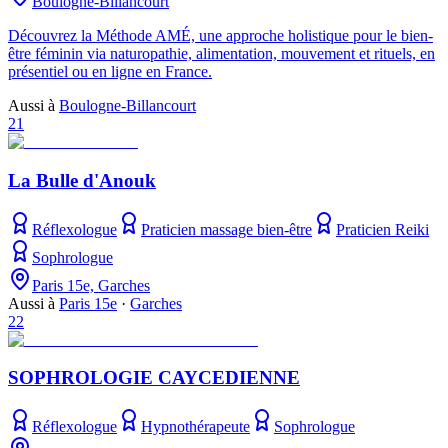
Boulogne-Billancourt
Découvrez la Méthode AMÉ, une approche holistique pour le bien-
être féminin via naturopathie, alimentation, mouvement et rituels, en
présentiel ou en ligne en France.
Aussi à
Boulogne-Billancourt
21
La Bulle d'Anouk
Réflexologue
Praticien massage bien-être
Praticien Reiki
Sophrologue
Paris 15e, Garches
Aussi à
Paris 15e
·
Garches
22
SOPHROLOGIE CAYCEDIENNE
Réflexologue
Hypnothérapeute
Sophrologue