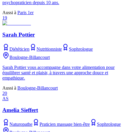
psychopraticien depuis 10 ans.
Aussi à
Paris 1er
19
Sarah Pottier
Diététicien
Nutritionniste
Sophrologue
Boulogne-Billancourt
Sarah Pottier vous accompagne dans votre alimentation pour
équilibrer santé et plaisir, à travers une approche douce et
empathique.
Aussi à
Boulogne-Billancourt
20
AS
Amelia Sieffert
Naturopathe
Praticien massage bien-être
Sophrologue