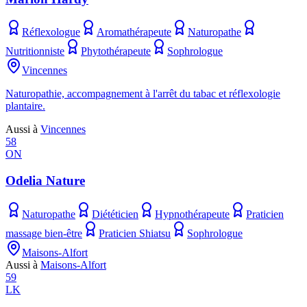
Réflexologue
Aromathérapeute
Naturopathe
Nutritionniste
Phytothérapeute
Sophrologue
Vincennes
Naturopathie, accompagnement à l'arrêt du tabac et réflexologie
plantaire.
Aussi à
Vincennes
58
ON
Odelia Nature
Naturopathe
Diététicien
Hypnothérapeute
Praticien
massage bien-être
Praticien Shiatsu
Sophrologue
Maisons-Alfort
Aussi à
Maisons-Alfort
59
LK