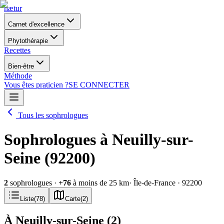
nætur
Carnet d'excellence
Phytothérapie
Recettes
Bien-être
Méthode
Vous êtes praticien ?
SE CONNECTER
Tous les sophrologues
Sophrologues à Neuilly-sur-
Seine (92200)
2
sophrologues
·
+
76
à moins de 25 km
· Île-de-France
· 92200
Liste
(
78
)
Carte
(
2
)
À Neuilly-sur-Seine
(
2
)