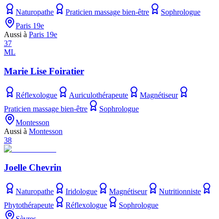
Naturopathe
Praticien massage bien-être
Sophrologue
Paris 19e
Aussi à
Paris 19e
37
ML
Marie Lise Foiratier
Réflexologue
Auriculothérapeute
Magnétiseur
Praticien massage bien-être
Sophrologue
Montesson
Aussi à
Montesson
38
Joelle Chevrin
Naturopathe
Iridologue
Magnétiseur
Nutritionniste
Phytothérapeute
Réflexologue
Sophrologue
Sèvres