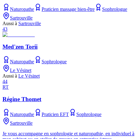
Naturopathe
Praticien massage bien-être
Sophrologue
Sartrouville
Aussi à
Sartrouville
43
Med'zen Torii
Naturopathe
Sophrologue
Le Vésinet
Aussi à
Le Vésinet
44
RT
Régine Thomet
Naturopathe
Praticien EFT
Sophrologue
Sartrouville
Je vous accompagne en sophrologie et naturopathie, en individuel à