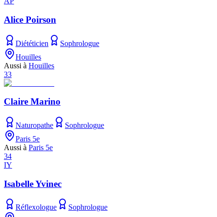
AP
Alice Poirson
Diététicien
Sophrologue
Houilles
Aussi à
Houilles
33
Claire Marino
Naturopathe
Sophrologue
Paris 5e
Aussi à
Paris 5e
34
IY
Isabelle Yvinec
Réflexologue
Sophrologue