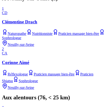
1
CD
Clémentine Drach
Naturopathe
Nutritionniste
Praticien massage bien-être
Sophrologue
Neuilly-sur-Seine
2
CA
Corinne Aimé
Réflexologue
Praticien massage bien-être
Praticien
Shiatsu
Sophrologue
Neuilly-sur-Seine
Aux alentours
(
76
, < 25 km)