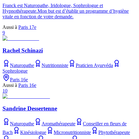
Franck est Naturopathe, Iridologue, Sophrologue et
Hypnothérapeute.Mon but est d’établir un programme d’hygiène
vitale en fonction de votre demande.
Aussi à
Paris 17e
9
Rachel Schinazi
Naturopathe
Nutritionniste
Praticien Ayurvéda
Sophrologue
Paris 16e
Aussi à
Paris 16e
10
Sandrine Dessertenne
Naturopathe
Aromathérapeute
Conseiller en fleurs de
Bach
Kinésiologue
Micronutritionniste
Phytothérapeute