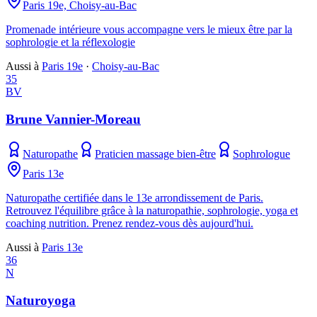
Paris 19e, Choisy-au-Bac
Promenade intérieure vous accompagne vers le mieux être par la
sophrologie et la réflexologie
Aussi à
Paris 19e
·
Choisy-au-Bac
35
BV
Brune Vannier-Moreau
Naturopathe
Praticien massage bien-être
Sophrologue
Paris 13e
Naturopathe certifiée dans le 13e arrondissement de Paris.
Retrouvez l'équilibre grâce à la naturopathie, sophrologie, yoga et
coaching nutrition. Prenez rendez-vous dès aujourd'hui.
Aussi à
Paris 13e
36
N
Naturoyoga