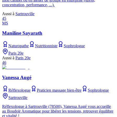
mon cabinet ou en atelier de groupe en entreprise (stress,
concentration, performance, ...).
Aussi à
Sartrouville
45
MS
Maniline Sayarath
Naturopathe
Nutritionniste
Sophrologue
Paris 20e
Aussi à
Paris 20e
46
Vanessa Augé
Réflexologue
Praticien massage bien-être
Sophrologue
Sartrouville
Réflexologue à Sartrouville (78500), Vanessa Augé vous accueille
au Boudoir Aromatique pour libérer les tensions, retrouver équilibre
et vitalité !