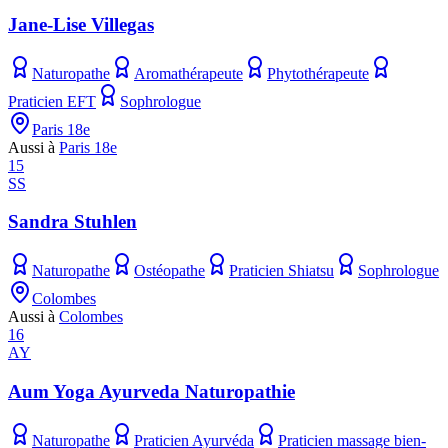
Jane-Lise Villegas
Naturopathe
Aromathérapeute
Phytothérapeute
Praticien EFT
Sophrologue
Paris 18e
Aussi à
Paris 18e
15
SS
Sandra Stuhlen
Naturopathe
Ostéopathe
Praticien Shiatsu
Sophrologue
Colombes
Aussi à
Colombes
16
AY
Aum Yoga Ayurveda Naturopathie
Naturopathe
Praticien Ayurvéda
Praticien massage bien-