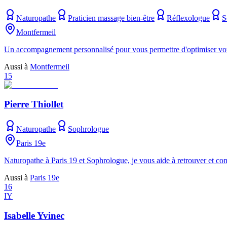
Naturopathe
Praticien massage bien-être
Réflexologue
S
Montfermeil
Un accompagnement personnalisé pour vous permettre d'optimiser votre vi
Aussi à
Montfermeil
15
Pierre Thiollet
Naturopathe
Sophrologue
Paris 19e
Naturopathe à Paris 19 et Sophrologue, je vous aide à retrouver et conse
Aussi à
Paris 19e
16
IY
Isabelle Yvinec