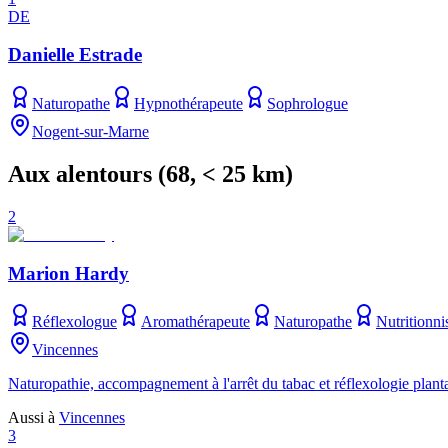
DE
Danielle Estrade
Naturopathe
Hypnothérapeute
Sophrologue
Nogent-sur-Marne
Aux alentours
(
68
, < 25 km)
2
Marion Hardy
Réflexologue
Aromathérapeute
Naturopathe
Nutritionni
Vincennes
Naturopathie, accompagnement à l'arrêt du tabac et réflexologie planta
Aussi à
Vincennes
3