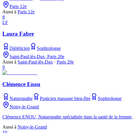
Paris 12e
Aussi à
Paris 12e
8
LF
Laura Fabre
Diététicien
Sophrologue
Saint-Paul-lès-Dax, Paris 20e
Aussi à
Saint-Paul-lès-Dax
·
Paris 20e
9
Clémence Enou
Naturopathe
Praticien massage bien-être
Sophrologue
Noisy-le-Grand
Clémence ENOU, Naturopathe spécialisée dans la santé de la femme, t
Aussi à
Noisy-le-Grand
10