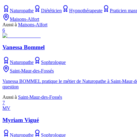
Naturopathe
Diététicien
Hypnothérapeute
Praticien mass
Maisons-Alfort
Aussi à
Maisons-Alfort
6
Vanessa Bommel
Naturopathe
Sophrologue
Saint-Maur-des-Fossés
Vanessa BOMMEL pratique le métier de Naturopathe à Saint-Maur-des-Fo
question
Aussi à
Saint-Maur-des-Fossés
7
MV
Myriam Vigué
Naturopathe
Sophrologue