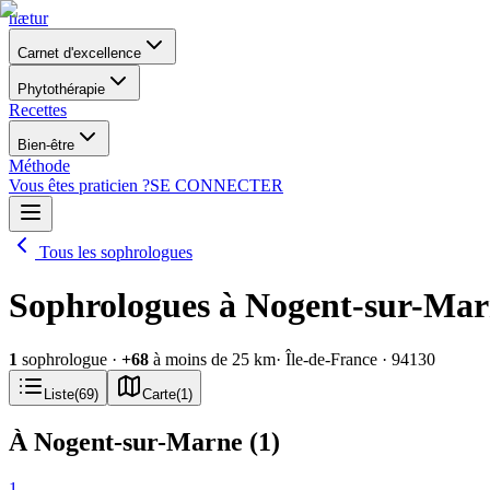
nætur
Carnet d'excellence
Phytothérapie
Recettes
Bien-être
Méthode
Vous êtes praticien ?
SE CONNECTER
Tous les sophrologues
Sophrologues à Nogent-sur-Mar
1
sophrologue
·
+
68
à moins de 25 km
· Île-de-France
· 94130
Liste
(
69
)
Carte
(
1
)
À Nogent-sur-Marne
(
1
)
1