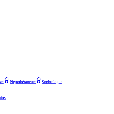
ste
Phytothérapeute
Sophrologue
ire.