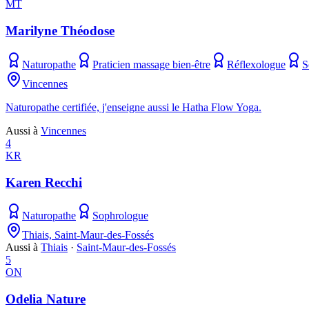
MT
Marilyne Théodose
Naturopathe
Praticien massage bien-être
Réflexologue
S
Vincennes
Naturopathe certifiée, j'enseigne aussi le Hatha Flow Yoga.
Aussi à
Vincennes
4
KR
Karen Recchi
Naturopathe
Sophrologue
Thiais, Saint-Maur-des-Fossés
Aussi à
Thiais
·
Saint-Maur-des-Fossés
5
ON
Odelia Nature