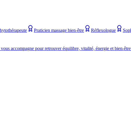
hytothérapeute
Praticien massage bien-être
Réflexologue
Sop
s accompagne pour retrouver équilibre, vitalité, énergie et bien-être