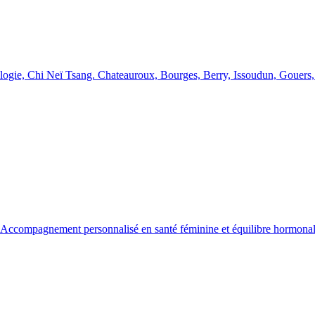
ie, Chi Neï Tsang. Chateauroux, Bourges, Berry, Issoudun, Gouers, Pa
1. Accompagnement personnalisé en santé féminine et équilibre hormonal