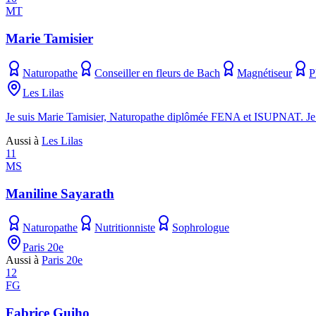
MT
Marie Tamisier
Naturopathe
Conseiller en fleurs de Bach
Magnétiseur
P
Les Lilas
Je suis Marie Tamisier, Naturopathe diplômée FENA et ISUPNAT. Je vou
Aussi à
Les Lilas
11
MS
Maniline Sayarath
Naturopathe
Nutritionniste
Sophrologue
Paris 20e
Aussi à
Paris 20e
12
FG
Fabrice Guiho