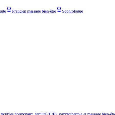
eute
Praticien massage bien-être
Sophrologue
roubles hormonaux, fertilité (H/F), symptothermie et massage bien-êtr