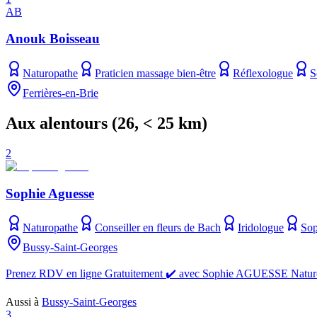
AB
Anouk Boisseau
Naturopathe
Praticien massage bien-être
Réflexologue
S
Ferrières-en-Brie
Aux alentours
(
26
, < 25 km)
2
Sophie Aguesse
Naturopathe
Conseiller en fleurs de Bach
Iridologue
Sop
Bussy-Saint-Georges
Prenez RDV en ligne Gratuitement ✔️ avec Sophie AGUESSE Naturo
Aussi à
Bussy-Saint-Georges
3