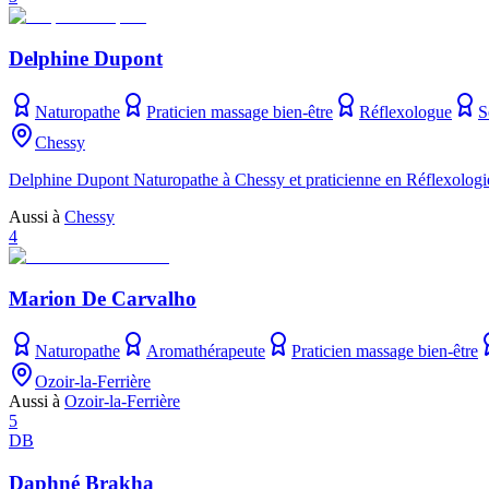
Delphine Dupont
Naturopathe
Praticien massage bien-être
Réflexologue
S
Chessy
Delphine Dupont Naturopathe à Chessy et praticienne en Réflexologie
Aussi à
Chessy
4
Marion De Carvalho
Naturopathe
Aromathérapeute
Praticien massage bien-être
Ozoir-la-Ferrière
Aussi à
Ozoir-la-Ferrière
5
DB
Daphné Brakha