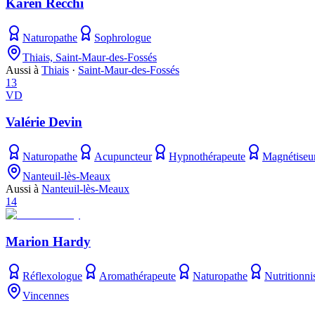
Karen Recchi
Naturopathe
Sophrologue
Thiais, Saint-Maur-des-Fossés
Aussi à
Thiais
·
Saint-Maur-des-Fossés
13
VD
Valérie Devin
Naturopathe
Acupuncteur
Hypnothérapeute
Magnétiseu
Nanteuil-lès-Meaux
Aussi à
Nanteuil-lès-Meaux
14
Marion Hardy
Réflexologue
Aromathérapeute
Naturopathe
Nutritionni
Vincennes