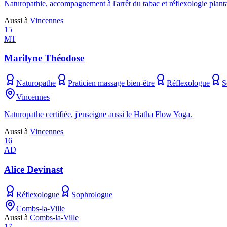
Naturopathie, accompagnement à l'arrêt du tabac et réflexologie planta
Aussi à
Vincennes
15
MT
Marilyne Théodose
Naturopathe
Praticien massage bien-être
Réflexologue
S
Vincennes
Naturopathe certifiée, j'enseigne aussi le Hatha Flow Yoga.
Aussi à
Vincennes
16
AD
Alice Devinast
Réflexologue
Sophrologue
Combs-la-Ville
Aussi à
Combs-la-Ville
17