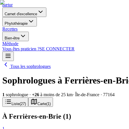
nætur
Carnet d'excellence
Phytothérapie
Recettes
Bien-être
Méthode
Vous êtes praticien ?
SE CONNECTER
Tous les sophrologues
Sophrologues à Ferrières-en-Bri
1
sophrologue
·
+
26
à moins de 25 km
· Île-de-France
· 77164
Liste
(
27
)
Carte
(
1
)
À Ferrières-en-Brie
(
1
)
1