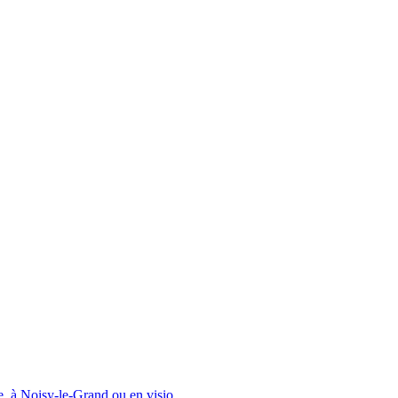
e. à Noisy-le-Grand ou en visio