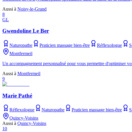
Aussi à
Noisy-le-Grand
8
GL
Gwendoline Le Ber
Naturopathe
Praticien massage bien-être
Réflexologue
S
Montfermeil
Un accompagnement personnalisé pour vous permettre d'optimiser votre vi
Aussi à
Montfermeil
9
Marie Pathé
Réflexologue
Naturopathe
Praticien massage bien-être
S
Quincy-Voisins
Aussi à
Quincy-Voisins
10