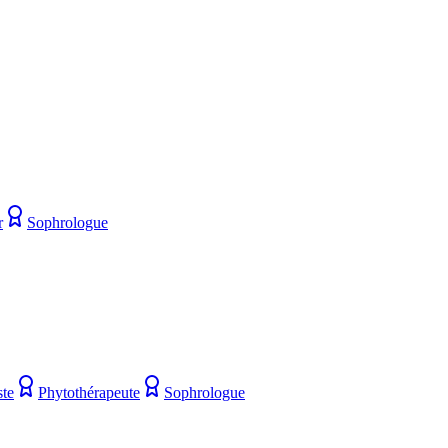
r
Sophrologue
ste
Phytothérapeute
Sophrologue