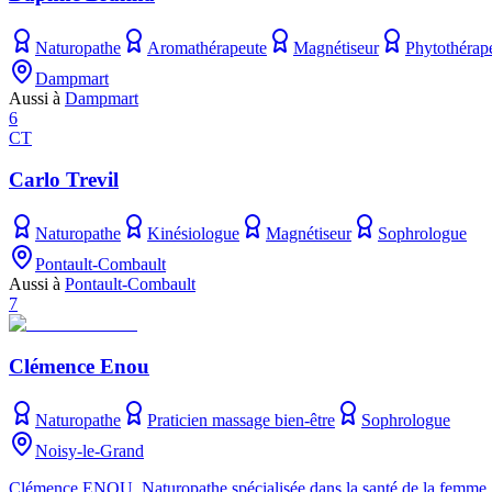
Naturopathe
Aromathérapeute
Magnétiseur
Phytothérap
Dampmart
Aussi à
Dampmart
6
CT
Carlo Trevil
Naturopathe
Kinésiologue
Magnétiseur
Sophrologue
Pontault-Combault
Aussi à
Pontault-Combault
7
Clémence Enou
Naturopathe
Praticien massage bien-être
Sophrologue
Noisy-le-Grand
Clémence ENOU, Naturopathe spécialisée dans la santé de la femme, t