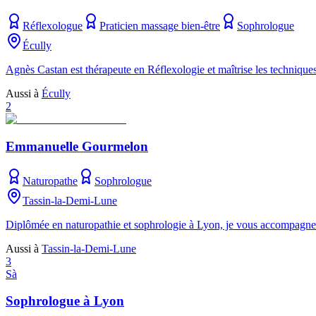
Réflexologue
Praticien massage bien-être
Sophrologue
Écully
Agnès Castan est thérapeute en Réflexologie et maîtrise les techniqu
Aussi à
Écully
2
Emmanuelle Gourmelon
Naturopathe
Sophrologue
Tassin-la-Demi-Lune
Diplômée en naturopathie et sophrologie à Lyon, je vous accompagne ve
Aussi à
Tassin-la-Demi-Lune
3
Sà
Sophrologue à Lyon