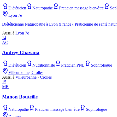
Diététicien
Naturopathe
Praticien massage bien-être
Sop
Lyon 7e
Diététicienne Naturopathe à Lyon (France). Praticienne de santé na
Aussi à
Lyon 7e
14
AC
Audrey Chavana
Diététicien
Nutritionniste
Praticien PNL
Sophrologue
Villeurbanne, Crolles
Aussi à
Villeurbanne
·
Crolles
15
MB
Manon Bouteille
Naturopathe
Praticien massage bien-être
Sophrologue
Duerne