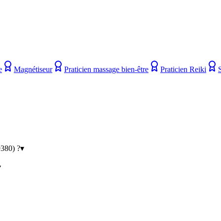
e
Magnétiseur
Praticien massage bien-être
Praticien Reiki
9380) ?
▾
▾