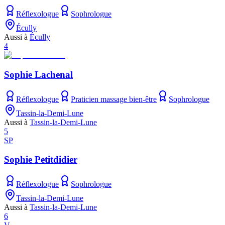
Réflexologue
Sophrologue
Écully
Aussi à
Écully
4
Sophie Lachenal
Réflexologue
Praticien massage bien-être
Sophrologue
Tassin-la-Demi-Lune
Aussi à
Tassin-la-Demi-Lune
5
SP
Sophie Petitdidier
Réflexologue
Sophrologue
Tassin-la-Demi-Lune
Aussi à
Tassin-la-Demi-Lune
6