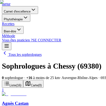
nætur
Carnet d'excellence
Phytothérapie
Recettes
Bien-être
Méthode
Vous êtes praticien ?
SE CONNECTER
Tous les sophrologues
Sophrologues à Chessy (69380)
0
sophrologue
·
+
16
à moins de 25 km
· Auvergne-Rhône-Alpes
· 69
Liste
(
16
)
Carte
(
0
)
1
Agnès Castan