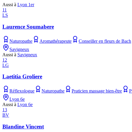
Aussi à
Lyon 1er
11
LS
Laurence Soumabere
Naturopathe
Aromathérapeute
Conseiller en fleurs de Bach
Savigneux
Aussi à
Savigneux
12
LG
Laetitia Groliere
Réflexologue
Naturopathe
Praticien massage bien-être
P
Lyon 6e
Aussi à
Lyon 6e
13
BV
Blandine Vincent