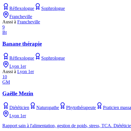
Réflexologue
Sophrologue
Francheville
Aussi à
Francheville
9
Bt
Banane thérapie
Réflexologue
Sophrologue
Lyon 1er
Aussi à
Lyon 1er
10
GM
Gaëlle Mezin
Diététicien
Naturopathe
Phytothérapeute
Praticien massa
Lyon 1er
Rapport sain à l'alimentation, gestion de poids, stress, TCA. Diété