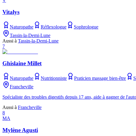
V
Vitalys
Naturopathe
Réflexologue
Sophrologue
Tassin-la-Demi-Lune
Aussi à
Tassin-la-Demi-Lune
7
Ghislaine Millet
Naturopathe
Nutritionniste
Praticien massage bien-être
S
Francheville
Spécialiste des troubles digestifs depuis 17 ans, aide à gagner de l'au
Aussi à
Francheville
8
MA
Mylène Agusti