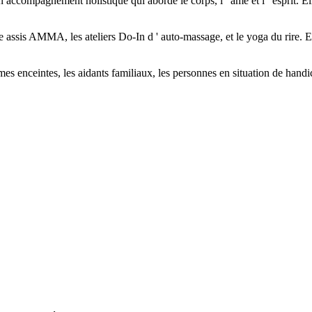
ompagnement holistique qui aborde le corps, l ' âme et l ' esprit. Elle 
e assis AMMA, les ateliers Do-In d ' auto-massage, et le yoga du rire. El
 enceintes, les aidants familiaux, les personnes en situation de handicap,