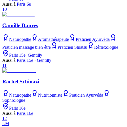
Aussi à
Paris 6e
10
Camille Daures
Naturopathe
Aromathérapeute
Praticien Ayurvéda
Praticien massage bien-être
Praticien Shiatsu
Réflexologue
Paris 15e, Gentilly
Aussi à
Paris 15e
·
Gentilly
11
Rachel Schinazi
Naturopathe
Nutritionniste
Praticien Ayurvéda
Sophrologue
Paris 16e
Aussi à
Paris 16e
12
LM