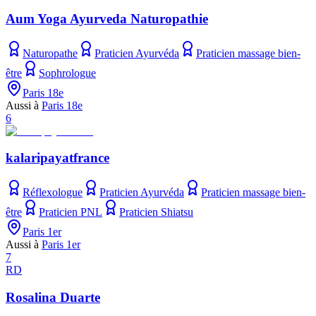
Aum Yoga Ayurveda Naturopathie
Naturopathe
Praticien Ayurvéda
Praticien massage bien-
être
Sophrologue
Paris 18e
Aussi à
Paris 18e
6
kalaripayatfrance
Réflexologue
Praticien Ayurvéda
Praticien massage bien-
être
Praticien PNL
Praticien Shiatsu
Paris 1er
Aussi à
Paris 1er
7
RD
Rosalina Duarte