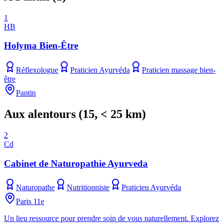
1
HB
Holyma Bien-Être
Réflexologue
Praticien Ayurvéda
Praticien massage bien-
être
Pantin
Aux alentours
(
15
, < 25 km)
2
Cd
Cabinet de Naturopathie Ayurveda
Naturopathe
Nutritionniste
Praticien Ayurvéda
Paris 11e
Un lieu ressource pour prendre soin de vous naturellement. Explorez