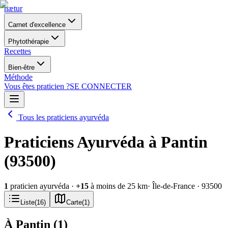
nætur
Carnet d'excellence
Phytothérapie
Recettes
Bien-être
Méthode
Vous êtes praticien ?
SE CONNECTER
Tous les praticiens ayurvéda
Praticiens Ayurvéda à Pantin
(93500)
1
praticien ayurvéda
·
+
15
à moins de 25 km
· Île-de-France
· 93500
Liste
(
16
)
Carte
(
1
)
À Pantin
(
1
)