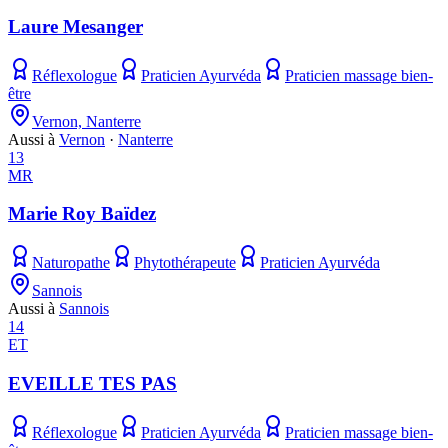
Laure Mesanger
Réflexologue
Praticien Ayurvéda
Praticien massage bien-
être
Vernon, Nanterre
Aussi à
Vernon
·
Nanterre
13
MR
Marie Roy Baïdez
Naturopathe
Phytothérapeute
Praticien Ayurvéda
Sannois
Aussi à
Sannois
14
ET
EVEILLE TES PAS
Réflexologue
Praticien Ayurvéda
Praticien massage bien-