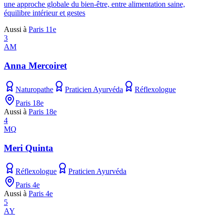
une approche globale du bien-être, entre alimentation saine,
équilibre intérieur et gestes
Aussi à
Paris 11e
3
AM
Anna Mercoiret
Naturopathe
Praticien Ayurvéda
Réflexologue
Paris 18e
Aussi à
Paris 18e
4
MQ
Meri Quinta
Réflexologue
Praticien Ayurvéda
Paris 4e
Aussi à
Paris 4e
5
AY