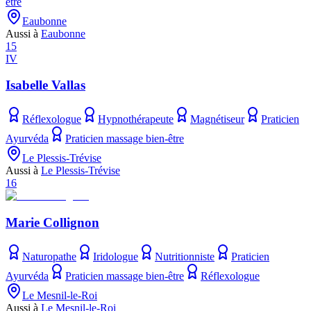
être
Eaubonne
Aussi à
Eaubonne
15
IV
Isabelle Vallas
Réflexologue
Hypnothérapeute
Magnétiseur
Praticien
Ayurvéda
Praticien massage bien-être
Le Plessis-Trévise
Aussi à
Le Plessis-Trévise
16
Marie Collignon
Naturopathe
Iridologue
Nutritionniste
Praticien
Ayurvéda
Praticien massage bien-être
Réflexologue
Le Mesnil-le-Roi
Aussi à
Le Mesnil-le-Roi