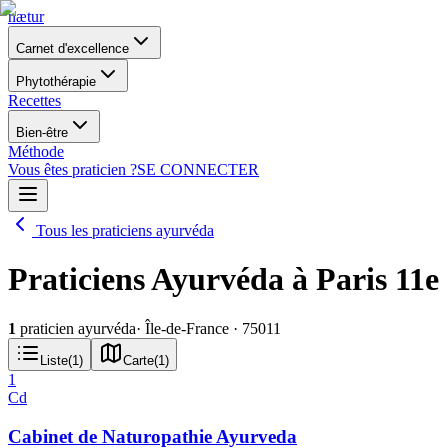
nætur
Carnet d'excellence
Phytothérapie
Recettes
Bien-être
Méthode
Vous êtes praticien ?
SE CONNECTER
Tous les praticiens ayurvéda
Praticiens Ayurvéda à Paris 11e
1
praticien ayurvéda
· Île-de-France
· 75011
Liste
(
1
)
Carte
(
1
)
1
Cd
Cabinet de Naturopathie Ayurveda