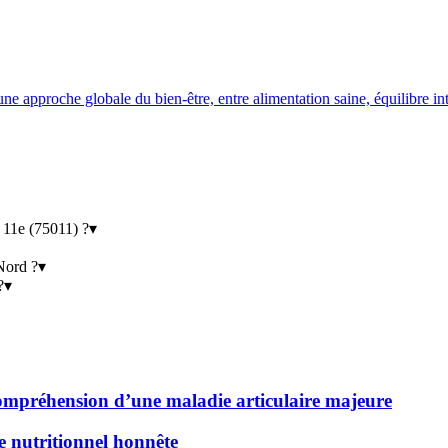
e approche globale du bien-être, entre alimentation saine, équilibre int
 11e (75011) ?
▾
 Nord ?
▾
?
▾
 compréhension d’une maladie articulaire majeure
de nutritionnel honnête