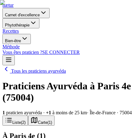
nætur
Carnet d'excellence
Phytothérapie
Recettes
Bien-être
Méthode
Vous êtes praticien ?
SE CONNECTER
Tous les praticiens ayurvéda
Praticiens Ayurvéda à Paris 4e
(75004)
1
praticien ayurvéda
·
+
1
à moins de 25 km
· Île-de-France
· 75004
Liste
(
2
)
Carte
(
1
)
À Paris 4e
(
1
)