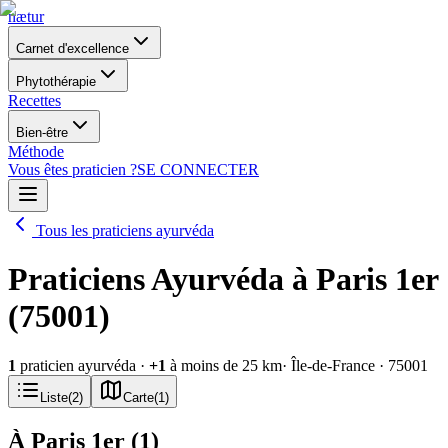
nætur
Carnet d'excellence
Phytothérapie
Recettes
Bien-être
Méthode
Vous êtes praticien ?
SE CONNECTER
Tous les praticiens ayurvéda
Praticiens Ayurvéda à Paris 1er
(75001)
1
praticien ayurvéda
·
+
1
à moins de 25 km
· Île-de-France
· 75001
Liste
(
2
)
Carte
(
1
)
À Paris 1er
(
1
)