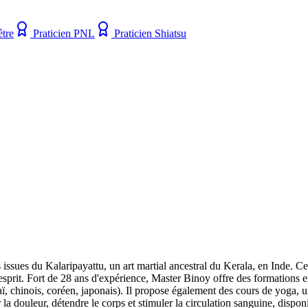
être
Praticien PNL
Praticien Shiatsu
ssues du Kalaripayattu, un art martial ancestral du Kerala, en Inde. Cet
e l'esprit. Fort de 28 ans d'expérience, Master Binoy offre des formatio
 chinois, coréen, japonais). Il propose également des cours de yoga, une
a douleur, détendre le corps et stimuler la circulation sanguine, disponi