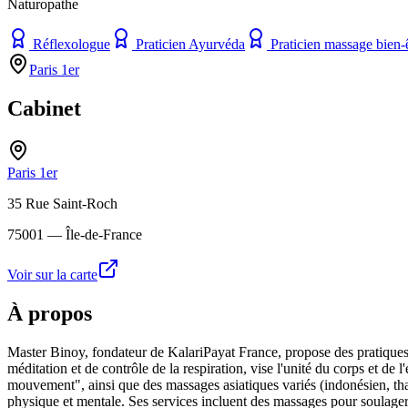
Naturopathe
Réflexologue
Praticien Ayurvéda
Praticien massage bien-
Paris 1er
Cabinet
Paris 1er
35 Rue Saint-Roch
75001
— Île-de-France
Voir sur la carte
À propos
Master Binoy, fondateur de KalariPayat France, propose des pratiques i
méditation et de contrôle de la respiration, vise l'unité du corps et d
mouvement", ainsi que des massages asiatiques variés (indonésien, thaï,
physique et mentale. Ses services incluent des massages pour soulager l