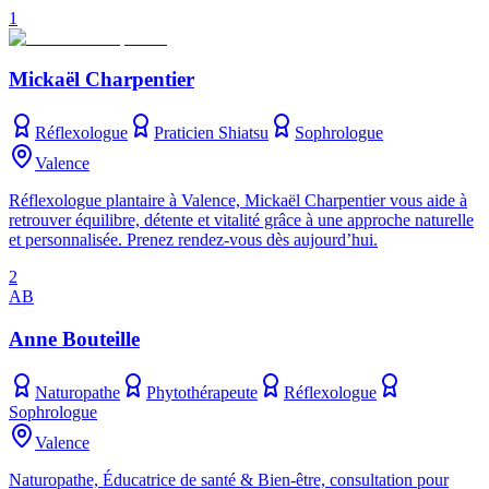
1
Mickaël Charpentier
Réflexologue
Praticien Shiatsu
Sophrologue
Valence
Réflexologue plantaire à Valence, Mickaël Charpentier vous aide à
retrouver équilibre, détente et vitalité grâce à une approche naturelle
et personnalisée. Prenez rendez-vous dès aujourd’hui.
2
AB
Anne Bouteille
Naturopathe
Phytothérapeute
Réflexologue
Sophrologue
Valence
Naturopathe, Éducatrice de santé & Bien-être, consultation pour