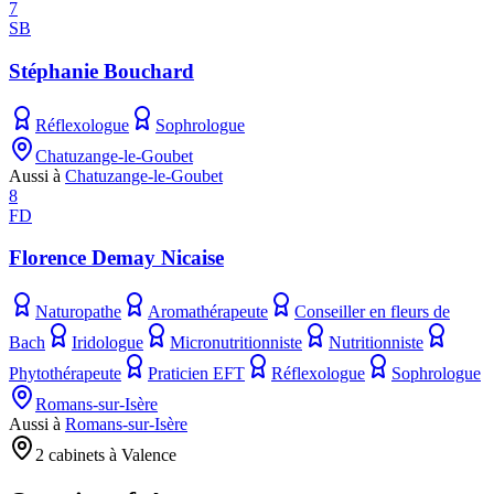
7
SB
Stéphanie Bouchard
Réflexologue
Sophrologue
Chatuzange-le-Goubet
Aussi à
Chatuzange-le-Goubet
8
FD
Florence Demay Nicaise
Naturopathe
Aromathérapeute
Conseiller en fleurs de
Bach
Iridologue
Micronutritionniste
Nutritionniste
Phytothérapeute
Praticien EFT
Réflexologue
Sophrologue
Romans-sur-Isère
Aussi à
Romans-sur-Isère
2 cabinets à Valence