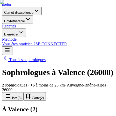
nætur
Carnet d'excellence
Phytothérapie
Recettes
Bien-être
Méthode
Vous êtes praticien ?
SE CONNECTER
Tous les sophrologues
Sophrologues à Valence (26000)
2
sophrologues
·
+
6
à moins de 25 km
· Auvergne-Rhône-Alpes
·
26000
Liste
(
8
)
Carte
(
2
)
À Valence
(
2
)