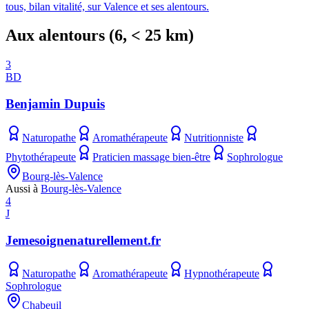
tous, bilan vitalité, sur Valence et ses alentours.
Aux alentours
(
6
, < 25 km)
3
BD
Benjamin Dupuis
Naturopathe
Aromathérapeute
Nutritionniste
Phytothérapeute
Praticien massage bien-être
Sophrologue
Bourg-lès-Valence
Aussi à
Bourg-lès-Valence
4
J
Jemesoignenaturellement.fr
Naturopathe
Aromathérapeute
Hypnothérapeute
Sophrologue
Chabeuil