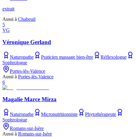
extrait
Aussi à
Chabeuil
5
VG
Véronique Gerland
Naturopathe
Praticien massage bien-être
Réflexologue
Sophrologue
Portes-lès-Valence
Aussi à
Portes-lès-Valence
6
Magalie Marce Mirza
Naturopathe
Micronutritionniste
Phytothérapeute
Sophrologue
Romans-sur-Isère
Aussi à
Romans-sur-Isère