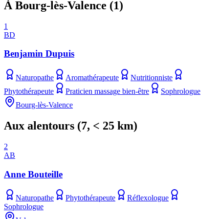
À Bourg-lès-Valence
(
1
)
1
BD
Benjamin Dupuis
Naturopathe
Aromathérapeute
Nutritionniste
Phytothérapeute
Praticien massage bien-être
Sophrologue
Bourg-lès-Valence
Aux alentours
(
7
, < 25 km)
2
AB
Anne Bouteille
Naturopathe
Phytothérapeute
Réflexologue
Sophrologue