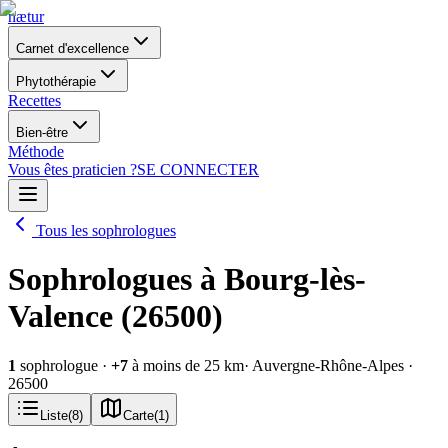
nætur
Carnet d'excellence
Phytothérapie
Recettes
Bien-être
Méthode
Vous êtes praticien ?
SE CONNECTER
Tous les sophrologues
Sophrologues à Bourg-lès-
Valence (26500)
1
sophrologue
·
+
7
à moins de 25 km
· Auvergne-Rhône-Alpes
·
26500
Liste
(
8
)
Carte
(
1
)