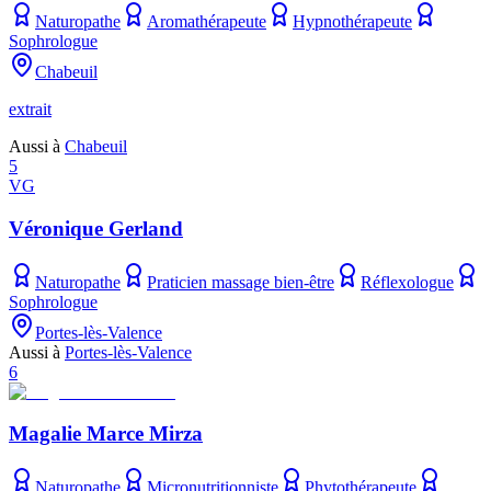
Naturopathe
Aromathérapeute
Hypnothérapeute
Sophrologue
Chabeuil
extrait
Aussi à
Chabeuil
5
VG
Véronique Gerland
Naturopathe
Praticien massage bien-être
Réflexologue
Sophrologue
Portes-lès-Valence
Aussi à
Portes-lès-Valence
6
Magalie Marce Mirza
Naturopathe
Micronutritionniste
Phytothérapeute