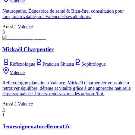
Valence
Naturopathe, Éducatrice de santé & Bien-être, consultation pour
tous, bilan vitalité, sur Valence et ses alentours.
Aussi à
Valence
3
Mickaël Charpentier
Réflexologue
Praticien Shiatsu
Sophrologue
Valence
Réflexologue plantaire à Valence, Mickaël Charpentier vous aide à
retrouver équilibre, détente et vitalité grâce à une approche naturelle
et personnalisée. Prenez rendez-vous dès aujourd’hui.
Aussi à
Valence
4
J
Jemesoignenaturellement.fr