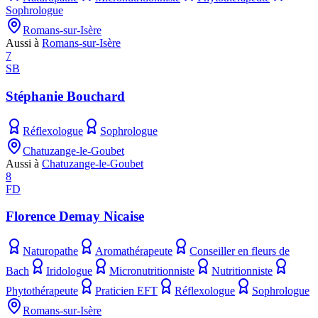
Sophrologue
Romans-sur-Isère
Aussi à
Romans-sur-Isère
7
SB
Stéphanie Bouchard
Réflexologue
Sophrologue
Chatuzange-le-Goubet
Aussi à
Chatuzange-le-Goubet
8
FD
Florence Demay Nicaise
Naturopathe
Aromathérapeute
Conseiller en fleurs de
Bach
Iridologue
Micronutritionniste
Nutritionniste
Phytothérapeute
Praticien EFT
Réflexologue
Sophrologue
Romans-sur-Isère