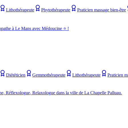
Lithothérapeute
Phytothérapeute
Praticien massage bien-être
pathe à Le Mans avec Médoucine ⭐ !
Diététicien
Gemmothérapeute
Lithothérapeute
Praticien m
e, Réflexologue, Relaxologue dans la ville de La Chapelle Palluau.