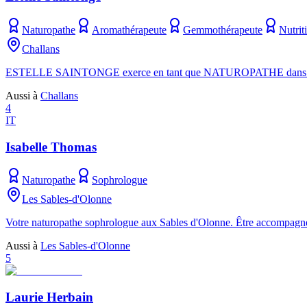
Naturopathe
Aromathérapeute
Gemmothérapeute
Nutrit
Challans
ESTELLE SAINTONGE exerce en tant que NATUROPATHE dans la ville
Aussi à
Challans
4
IT
Isabelle Thomas
Naturopathe
Sophrologue
Les Sables-d'Olonne
Votre naturopathe sophrologue aux Sables d'Olonne. Être accompagné p
Aussi à
Les Sables-d'Olonne
5
Laurie Herbain