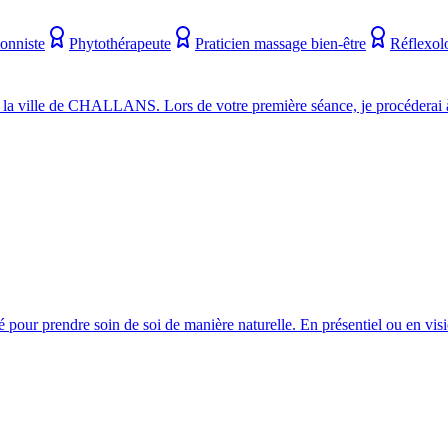
ionniste
Phytothérapeute
Praticien massage bien-être
Réflexol
 de CHALLANS. Lors de votre première séance, je procéderai à un 
our prendre soin de soi de manière naturelle. En présentiel ou en vis