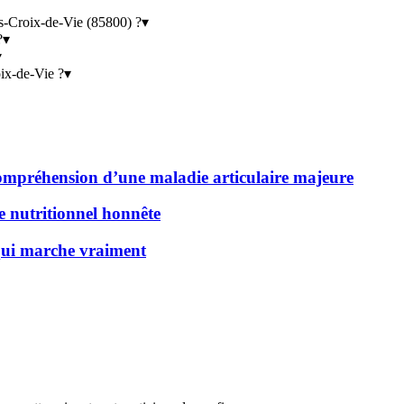
s-Croix-de-Vie (85800) ?
▾
?
▾
▾
oix-de-Vie ?
▾
 compréhension d’une maladie articulaire majeure
de nutritionnel honnête
 qui marche vraiment