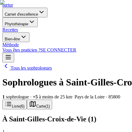
nætur
Carnet d'excellence
Phytothérapie
Recettes
Bien-être
Méthode
Vous êtes praticien ?
SE CONNECTER
Tous les sophrologues
Sophrologues à Saint-Gilles-Cro
1
sophrologue
·
+
5
à moins de 25 km
· Pays de la Loire
· 85800
Liste
(
6
)
Carte
(
1
)
À Saint-Gilles-Croix-de-Vie
(
1
)
1