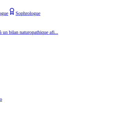
ogue
Sophrologue
bilan naturopathique afi...
io