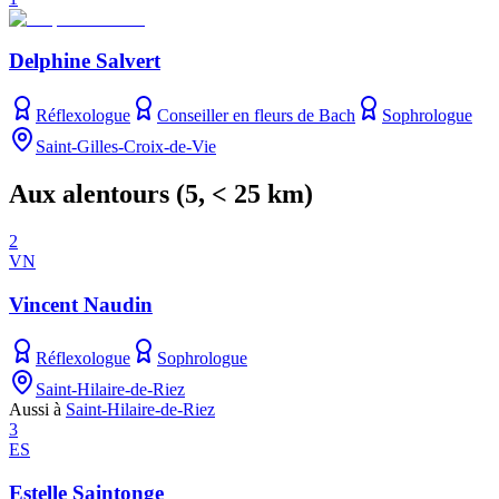
Delphine Salvert
Réflexologue
Conseiller en fleurs de Bach
Sophrologue
Saint-Gilles-Croix-de-Vie
Aux alentours
(
5
, < 25 km)
2
VN
Vincent Naudin
Réflexologue
Sophrologue
Saint-Hilaire-de-Riez
Aussi à
Saint-Hilaire-de-Riez
3
ES
Estelle Saintonge