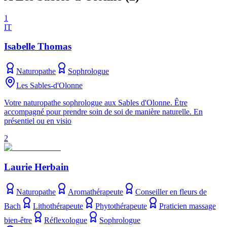
1
IT
Isabelle Thomas
Naturopathe
Sophrologue
Les Sables-d'Olonne
Votre naturopathe sophrologue aux Sables d'Olonne. Être
accompagné pour prendre soin de soi de manière naturelle. En
présentiel ou en visio
2
Laurie Herbain
Naturopathe
Aromathérapeute
Conseiller en fleurs de
Bach
Lithothérapeute
Phytothérapeute
Praticien massage
bien-être
Réflexologue
Sophrologue