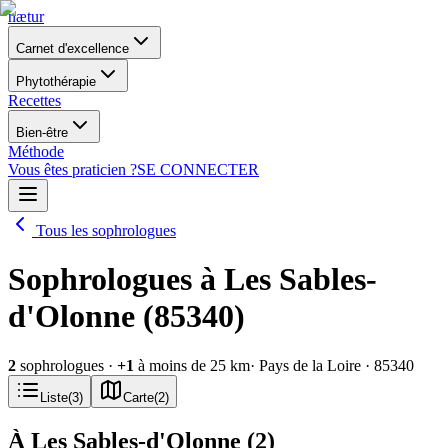
nætur
Carnet d'excellence
Phytothérapie
Recettes
Bien-être
Méthode
Vous êtes praticien ?
SE CONNECTER
Tous les sophrologues
Sophrologues à Les Sables-
d'Olonne (85340)
2
sophrologues
·
+
1
à moins de 25 km
· Pays de la Loire
· 85340
Liste
(
3
)
Carte
(
2
)
À Les Sables-d'Olonne
(
2
)