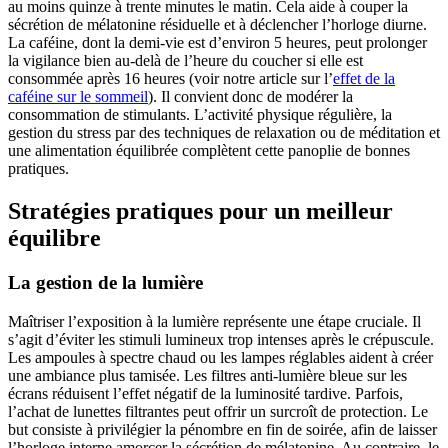
au moins quinze à trente minutes le matin. Cela aide à couper la
sécrétion de mélatonine résiduelle et à déclencher l’horloge diurne.
La caféine, dont la demi-vie est d’environ 5 heures, peut prolonger
la vigilance bien au-delà de l’heure du coucher si elle est
consommée après 16 heures (voir notre article sur l’
effet de la
caféine sur le sommeil
). Il convient donc de modérer la
consommation de stimulants. L’activité physique régulière, la
gestion du stress par des techniques de relaxation ou de méditation et
une alimentation équilibrée complètent cette panoplie de bonnes
pratiques.
Stratégies pratiques pour un meilleur
équilibre
La gestion de la lumière
Maîtriser l’exposition à la lumière représente une étape cruciale. Il
s’agit d’éviter les stimuli lumineux trop intenses après le crépuscule.
Les ampoules à spectre chaud ou les lampes réglables aident à créer
une ambiance plus tamisée. Les filtres anti-lumière bleue sur les
écrans réduisent l’effet négatif de la luminosité tardive. Parfois,
l’achat de lunettes filtrantes peut offrir un surcroît de protection. Le
but consiste à privilégier la pénombre en fin de soirée, afin de laisser
l’horloge interne amorcer la sécrétion de mélatonine. Au contraire, le