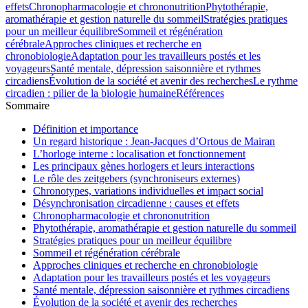
effets
Chronopharmacologie et chrononutrition
Phytothérapie,
aromathérapie et gestion naturelle du sommeil
Stratégies pratiques
pour un meilleur équilibre
Sommeil et régénération
cérébrale
Approches cliniques et recherche en
chronobiologie
Adaptation pour les travailleurs postés et les
voyageurs
Santé mentale, dépression saisonnière et rythmes
circadiens
Évolution de la société et avenir des recherches
Le rythme
circadien : pilier de la biologie humaine
Références
Sommaire
Définition et importance
Un regard historique : Jean-Jacques d’Ortous de Mairan
L’horloge interne : localisation et fonctionnement
Les principaux gènes horlogers et leurs interactions
Le rôle des zeitgebers (synchroniseurs externes)
Chronotypes, variations individuelles et impact social
Désynchronisation circadienne : causes et effets
Chronopharmacologie et chrononutrition
Phytothérapie, aromathérapie et gestion naturelle du sommeil
Stratégies pratiques pour un meilleur équilibre
Sommeil et régénération cérébrale
Approches cliniques et recherche en chronobiologie
Adaptation pour les travailleurs postés et les voyageurs
Santé mentale, dépression saisonnière et rythmes circadiens
Évolution de la société et avenir des recherches