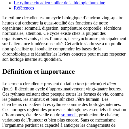
Le rythme circadien : pilier de la biologie humaine
Références
Le rythme circadien est un cycle biologique d’environ vingt-quatre
heures qui orchestre la quasi-totalité des fonctions de notre
organisme : sommeil, digestion, température corporelle, sécrétions
hormonales, attention. Ce cycle existe chez la plupart des
organismes vivants ; chez l’humain, il se synchronise principalement
sur l’alternance lumière-obscurité. Cet article s’adresse à un public
non spécialiste qui souhaite comprendre les bases de la
chronobiologie et identifier les leviers concrets pour mieux respecter
son horloge interne au quotidien.
Définition et importance
Le terme « circadien » provient du latin
circa
(environ) et
diem
(jour). Il décrit un cycle d’approximativement vingt-quatre heures.
Ces rythmes existent chez presque toutes les formes de vie, comme
les plantes, les animaux et bien sûr chez l’être humain. Les
chercheurs considèrent ces rythmes comme des horloges internes.
Ces horloges règlent des processus biologiques essentiels : libération
d’hormones, état de veille ou de
sommeil
, production de chaleur,
variations de l’humeur et bien plus encore. Sans ce mécanisme,
l’organisme perdrait sa capacité à anticiper les changements de