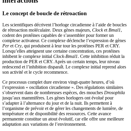
interactions
Le concept de boucle de rétroaction
Les scientifiques décrivent l’horloge circadienne à l’aide de boucles
de rétroaction moléculaire. Deux gènes majeurs,
Clock
et
Bmal1
,
codent des protéines capables de s’assembler pour former un
complexe activateur. Ce complexe déclenche l’expression de gènes
Per
et
Cry
, qui produisent à leur tour les protéines PER et CRY.
Lorsqu’elles atteignent une certaine concentration, ces protéines
inhibent le complexe initial
Clock-Bmal1
. Cette inhibition réduit la
production de PER et CRY. Après un certain temps, leur niveau
redescend et l’inhibition disparaît. Le complexe initial reprend alors
son activité et le cycle recommence.
Ce processus complet dure environ vingt-quatre heures, d’où
l’expression « oscillation circadienne ». Des régulations similaires
s’observent dans de nombreuses espèces, des mouches
Drosophila
jusqu’aux mammifères. Les gènes horlogers ont évolué pour
s’adapter à l’alternance du jour et de la nuit. Ils permettent à
l’organisme de prévoir et de gérer les changements de lumière, de
température et de disponibilité des ressources. Cette avance
permanente constitue un atout évolutif, car elle offre une meilleure
adaptation aux variations de l’environnement.