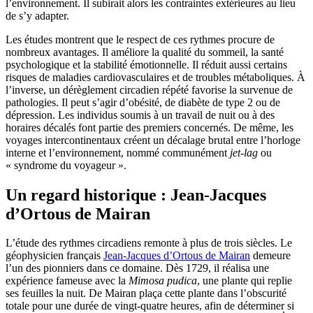
l’environnement. Il subirait alors les contraintes extérieures au lieu
de s’y adapter.
Les études montrent que le respect de ces rythmes procure de
nombreux avantages. Il améliore la qualité du sommeil, la santé
psychologique et la stabilité émotionnelle. Il réduit aussi certains
risques de maladies cardiovasculaires et de troubles métaboliques. À
l’inverse, un dérèglement circadien répété favorise la survenue de
pathologies. Il peut s’agir d’obésité, de diabète de type 2 ou de
dépression. Les individus soumis à un travail de nuit ou à des
horaires décalés font partie des premiers concernés. De même, les
voyages intercontinentaux créent un décalage brutal entre l’horloge
interne et l’environnement, nommé communément
jet-lag
ou
« syndrome du voyageur ».
Un regard historique : Jean-Jacques
d’Ortous de Mairan
L’étude des rythmes circadiens remonte à plus de trois siècles. Le
géophysicien français
Jean-Jacques d’Ortous de Mairan
demeure
l’un des pionniers dans ce domaine. Dès 1729, il réalisa une
expérience fameuse avec la
Mimosa pudica
, une plante qui replie
ses feuilles la nuit. De Mairan plaça cette plante dans l’obscurité
totale pour une durée de vingt-quatre heures, afin de déterminer si