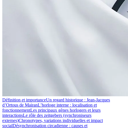
Définition et importance
Un regard historique : Jean-Jacques
d’Ortous de Mairan
L’horloge interne : localisation et
fonctionnement
Les principaux gènes horlogers et leurs
interactions
Le rôle des zeitgebers (synchroniseurs
externes)
Chronotypes, variations individuelles et impact
social
Désynchronisation circadienne : causes et