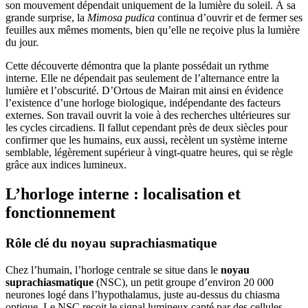
son mouvement dépendait uniquement de la lumière du soleil. À sa
grande surprise, la
Mimosa pudica
continua d’ouvrir et de fermer ses
feuilles aux mêmes moments, bien qu’elle ne reçoive plus la lumière
du jour.
Cette découverte démontra que la plante possédait un rythme
interne. Elle ne dépendait pas seulement de l’alternance entre la
lumière et l’obscurité. D’Ortous de Mairan mit ainsi en évidence
l’existence d’une horloge biologique, indépendante des facteurs
externes. Son travail ouvrit la voie à des recherches ultérieures sur
les cycles circadiens. Il fallut cependant près de deux siècles pour
confirmer que les humains, eux aussi, recèlent un système interne
semblable, légèrement supérieur à vingt-quatre heures, qui se règle
grâce aux indices lumineux.
L’horloge interne : localisation et
fonctionnement
Rôle clé du noyau suprachiasmatique
Chez l’humain, l’horloge centrale se situe dans le
noyau
suprachiasmatique
(NSC), un petit groupe d’environ 20 000
neurones logé dans l’hypothalamus, juste au-dessus du chiasma
optique. Le NSC reçoit le signal lumineux capté par des cellules