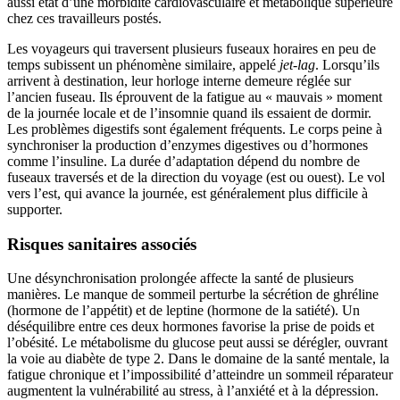
aussi état d’une morbidité cardiovasculaire et métabolique supérieure
chez ces travailleurs postés.
Les voyageurs qui traversent plusieurs fuseaux horaires en peu de
temps subissent un phénomène similaire, appelé
jet-lag
. Lorsqu’ils
arrivent à destination, leur horloge interne demeure réglée sur
l’ancien fuseau. Ils éprouvent de la fatigue au « mauvais » moment
de la journée locale et de l’insomnie quand ils essaient de dormir.
Les problèmes digestifs sont également fréquents. Le corps peine à
synchroniser la production d’enzymes digestives ou d’hormones
comme l’insuline. La durée d’adaptation dépend du nombre de
fuseaux traversés et de la direction du voyage (est ou ouest). Le vol
vers l’est, qui avance la journée, est généralement plus difficile à
supporter.
Risques sanitaires associés
Une désynchronisation prolongée affecte la santé de plusieurs
manières. Le manque de sommeil perturbe la sécrétion de ghréline
(hormone de l’appétit) et de leptine (hormone de la satiété). Un
déséquilibre entre ces deux hormones favorise la prise de poids et
l’obésité. Le métabolisme du glucose peut aussi se dérégler, ouvrant
la voie au diabète de type 2. Dans le domaine de la santé mentale, la
fatigue chronique et l’impossibilité d’atteindre un sommeil réparateur
augmentent la vulnérabilité au stress, à l’anxiété et à la dépression.