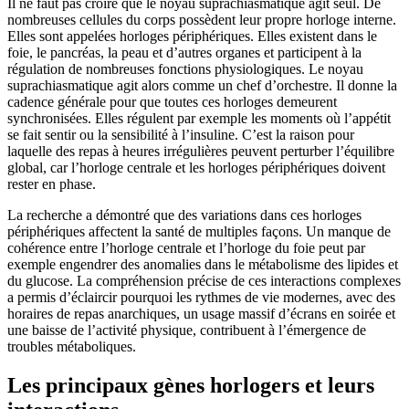
Il ne faut pas croire que le noyau suprachiasmatique agit seul. De
nombreuses cellules du corps possèdent leur propre horloge interne.
Elles sont appelées horloges périphériques. Elles existent dans le
foie, le pancréas, la peau et d’autres organes et participent à la
régulation de nombreuses fonctions physiologiques. Le noyau
suprachiasmatique agit alors comme un chef d’orchestre. Il donne la
cadence générale pour que toutes ces horloges demeurent
synchronisées. Elles régulent par exemple les moments où l’appétit
se fait sentir ou la sensibilité à l’insuline. C’est la raison pour
laquelle des repas à heures irrégulières peuvent perturber l’équilibre
global, car l’horloge centrale et les horloges périphériques doivent
rester en phase.
La recherche a démontré que des variations dans ces horloges
périphériques affectent la santé de multiples façons. Un manque de
cohérence entre l’horloge centrale et l’horloge du foie peut par
exemple engendrer des anomalies dans le métabolisme des lipides et
du glucose. La compréhension précise de ces interactions complexes
a permis d’éclaircir pourquoi les rythmes de vie modernes, avec des
horaires de repas anarchiques, un usage massif d’écrans en soirée et
une baisse de l’activité physique, contribuent à l’émergence de
troubles métaboliques.
Les principaux gènes horlogers et leurs