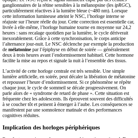
ganglionnaires de la rétine sensibles à la mélanopsine (les
ipRGC
),
particulièrement réactives à la lumière bleue (~480 nm). Lorsque
cette information lumineuse atteint le NSC, l’horloge interne se
réajuste sur l’heure réelle du jour. Cette correction est essentielle car,
livrée à elle-même, l’horloge humaine tourne en moyenne sur 24,2
heures : sans recalage quotidien par la lumière, le cycle dériverait
inexorablement. Grâce à cette synchronisation, le corps anticipe
l’alternance jour-nuit. Le NSC déclenche par exemple la production
de
mélatonine
par l’épiphyse en début de soirée — généralement
deux à trois heures avant l’endormissement habituel. Cette hormone
facilite la mise au repos et signale la nuit à l’ensemble des tissus.
L’activité de cette horloge centrale est très sensible. Une simple
lumière artificielle, en soirée, peut décaler la libération de mélatonine
et repousser l’heure d’endormissement. Si ce phénomène se répète
chaque jour, le cycle de sommeil se décale progressivement. On
parle alors de « syndrome de retard de phase ». Cette situation est
fréquente chez les adolescents. Ils éprouvent souvent des difficultés
à se coucher tôt et peinent à émerger à l’aube. Les conséquences se
manifestent par une somnolence matinale et des performances
cognitives réduites.
Implication des horloges périphériques