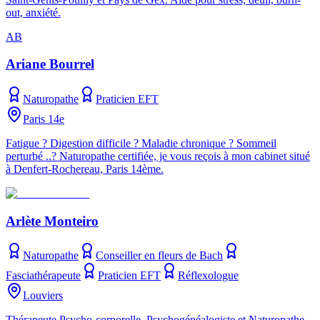
out, anxiété.
AB
Ariane Bourrel
Naturopathe
Praticien EFT
Paris 14e
Fatigue ? Digestion difficile ? Maladie chronique ? Sommeil
perturbé ..? Naturopathe certifiée, je vous reçois à mon cabinet situé
à Denfert-Rochereau, Paris 14ème.
Arlète Monteiro
Naturopathe
Conseiller en fleurs de Bach
Fasciathérapeute
Praticien EFT
Réflexologue
Louviers
Thérapeute Psycho-corporelle, Psychogénéalogiste et Naturopathe