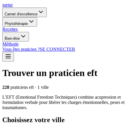
nætur
Carnet d'excellence
Phytothérapie
Recettes
Bien-être
Méthode
Vous êtes praticien ?
SE CONNECTER
Trouver un praticien eft
228
praticiens eft
·
1
ville
L'EFT (Emotional Freedom Techniques) combine acupression et
formulation verbale pour libérer les charges émotionnelles, peurs et
traumatismes.
Choisissez votre ville