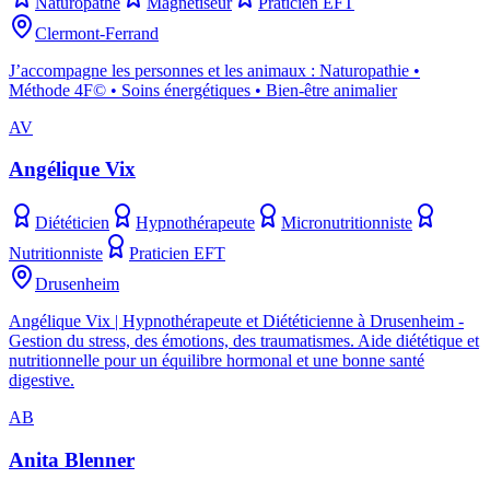
Naturopathe
Magnétiseur
Praticien EFT
Clermont-Ferrand
J’accompagne les personnes et les animaux : Naturopathie •
Méthode 4F© • Soins énergétiques • Bien-être animalier
AV
Angélique Vix
Diététicien
Hypnothérapeute
Micronutritionniste
Nutritionniste
Praticien EFT
Drusenheim
Angélique Vix | Hypnothérapeute et Diététicienne à Drusenheim -
Gestion du stress, des émotions, des traumatismes. Aide diététique et
nutritionnelle pour un équilibre hormonal et une bonne santé
digestive.
AB
Anita Blenner