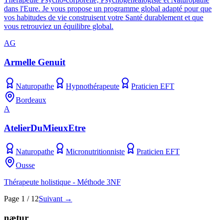
dans l'Eure. Je vous propose un programme global adapté pour que
vos habitudes de vie construisent votre Santé durablement et que
vous retrouviez un équilibre global.
AG
Armelle Genuit
Naturopathe
Hypnothérapeute
Praticien EFT
Bordeaux
A
AtelierDuMieuxEtre
Naturopathe
Micronutritionniste
Praticien EFT
Ousse
Thérapeute holistique - Méthode 3NF
Page 1 / 12
Suivant →
nætur