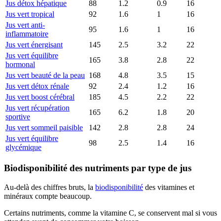
Jus détox hépatique
88
1.2
0.9
16
Jus vert tropical
92
1.6
1
16
Jus vert anti-
95
1.6
1
16
inflammatoire
Jus vert énergisant
145
2.5
3.2
22
Jus vert équilibre
165
3.8
2.8
22
hormonal
Jus vert beauté de la peau
168
4.8
3.5
15
Jus vert détox rénale
92
2.4
1.2
16
Jus vert boost cérébral
185
4.5
2.2
22
Jus vert récupération
165
6.2
1.8
20
sportive
Jus vert sommeil paisible
142
2.8
2.8
24
Jus vert équilibre
98
2.5
1.4
16
glycémique
Biodisponibilité des nutriments par type de jus
Au-delà des chiffres bruts, la
biodisponibilité
des vitamines et
minéraux compte beaucoup.
Certains nutriments, comme la vitamine C, se conservent mal si vous