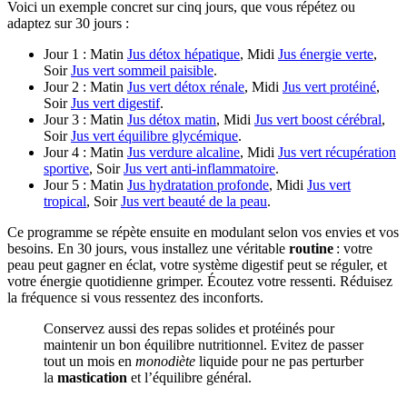
Voici un exemple concret sur cinq jours, que vous répétez ou
adaptez sur 30 jours :
Jour 1 : Matin
Jus détox hépatique
, Midi
Jus énergie verte
,
Soir
Jus vert sommeil paisible
.
Jour 2 : Matin
Jus vert détox rénale
, Midi
Jus vert protéiné
,
Soir
Jus vert digestif
.
Jour 3 : Matin
Jus détox matin
, Midi
Jus vert boost cérébral
,
Soir
Jus vert équilibre glycémique
.
Jour 4 : Matin
Jus verdure alcaline
, Midi
Jus vert récupération
sportive
, Soir
Jus vert anti-inflammatoire
.
Jour 5 : Matin
Jus hydratation profonde
, Midi
Jus vert
tropical
, Soir
Jus vert beauté de la peau
.
Ce programme se répète ensuite en modulant selon vos envies et vos
besoins. En 30 jours, vous installez une véritable
routine
: votre
peau peut gagner en éclat, votre système digestif peut se réguler, et
votre énergie quotidienne grimper. Écoutez votre ressenti. Réduisez
la fréquence si vous ressentez des inconforts.
Conservez aussi des repas solides et protéinés pour
maintenir un bon équilibre nutritionnel. Evitez de passer
tout un mois en
monodiète
liquide pour ne pas perturber
la
mastication
et l’équilibre général.