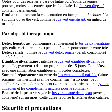
Optez pour des recettes à base de laitue ou d’épinards jeunes
pousses, moins concentrées que le chou kale. Le
Jus vert digestif
convient parfaitement.
Étudiants
: misez sur la concentration en intégrant un
jus boost
à la
spiruline ou au thé vert, comme le
Jus vert énergisant
, en milieu de
matinée.
Par objectif thérapeutique
Détox hépatique
: consommez régulièrement le
Jus détox hépatique
(pissenlit, coriandre, citron) pendant 7 jours pour soutenir votre foie.
Détox rénale
: utilisez le
Jus vert détox rénale
(persil, concombre)
sur 3 à 7 jours.
Équilibre glycémique
: intégrez le
Jus vert équilibre glycémique
(cannelle, gymnema) dans un programme de 15 jours. Complétez
avec une alimentation équilibrée en glucides complexes.
Sommeil réparateur
: un verre du
Jus vert sommeil paisible
(laitue
romaine, magnésium) avant le coucher, sur 7 à 15 jours, peut
améliorer votre endormissement (voir aussi nos articles sur le
rythme
circadien
et les
compléments naturels pour le sommeil
).
Beauté de la peau
: essayez le
Jus vert beauté de la peau
(avocat,
collagène) sur un mois. Cette durée favorise la régénération cutanée.
Sécurité et précautions