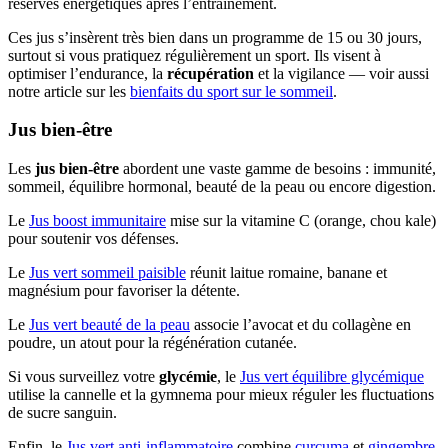
réserves énergétiques après l’entraînement.
Ces jus s’insèrent très bien dans un programme de 15 ou 30 jours,
surtout si vous pratiquez régulièrement un sport. Ils visent à
optimiser l’endurance, la
récupération
et la vigilance — voir aussi
notre article sur les
bienfaits du sport sur le sommeil
.
Jus bien-être
Les
jus bien-être
abordent une vaste gamme de besoins : immunité,
sommeil, équilibre hormonal, beauté de la peau ou encore digestion.
Le
Jus boost immunitaire
mise sur la vitamine C (orange, chou kale)
pour soutenir vos défenses.
Le
Jus vert sommeil paisible
réunit laitue romaine, banane et
magnésium pour favoriser la détente.
Le
Jus vert beauté de la peau
associe l’avocat et du collagène en
poudre, un atout pour la régénération cutanée.
Si vous surveillez votre
glycémie
, le
Jus vert équilibre glycémique
utilise la cannelle et la gymnema pour mieux réguler les fluctuations
de sucre sanguin.
Enfin, le
Jus vert anti-inflammatoire
combine
curcuma
et
gingembre
,