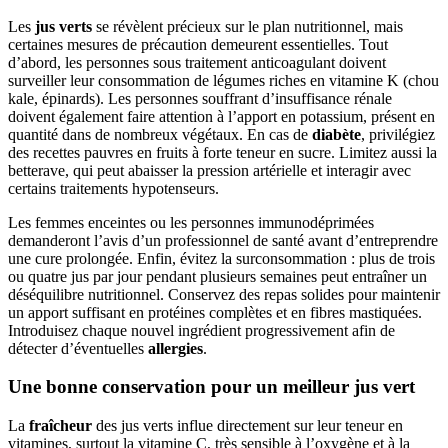
Les
jus verts
se révèlent précieux sur le plan nutritionnel, mais
certaines mesures de précaution demeurent essentielles. Tout
d’abord, les personnes sous traitement anticoagulant doivent
surveiller leur consommation de légumes riches en vitamine K (chou
kale, épinards). Les personnes souffrant d’insuffisance rénale
doivent également faire attention à l’apport en potassium, présent en
quantité dans de nombreux végétaux. En cas de
diabète
, privilégiez
des recettes pauvres en fruits à forte teneur en sucre. Limitez aussi la
betterave, qui peut abaisser la pression artérielle et interagir avec
certains traitements hypotenseurs.
Les femmes enceintes ou les personnes immunodéprimées
demanderont l’avis d’un professionnel de santé avant d’entreprendre
une cure prolongée. Enfin, évitez la surconsommation : plus de trois
ou quatre jus par jour pendant plusieurs semaines peut entraîner un
déséquilibre nutritionnel. Conservez des repas solides pour maintenir
un apport suffisant en protéines complètes et en fibres mastiquées.
Introduisez chaque nouvel ingrédient progressivement afin de
détecter d’éventuelles
allergies
.
Une bonne conservation pour un meilleur jus vert
La
fraîcheur
des jus verts influe directement sur leur teneur en
vitamines, surtout la vitamine C, très sensible à l’oxygène et à la