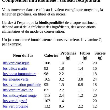
Composition nutritionnelle : tableau récapitulatif
Vous trouverez dans ce tableau la valeur énergétique moyenne, la
teneur en protéines, en fibres et en sucres.
Gardez à l’esprit que la
biodisponibilité
de chaque nutriment
dépend aussi de la fraîcheur des ingrédients, des associations
alimentaires et du mode de conservation.
Un jus consommé immédiatement conserve mieux la vitamine C,
par exemple.
Protéines
Fibres
Sucres
Nom du Jus
Calories
(g)
(g)
(g)
Jus vert classique
108
1.4
1.2
20
Jus détox matin
92
1.8
1.4
16
Jus boost immunitaire
98
2.2
1.1
18
Jus énergie verte
165
3.2
3.8
24
Jus hydratation profonde
95
1.5
0.9
18
Jus verdure alcaline
82
2.2
1.1
12
Jus antioxydant rouge
115
2.4
1.2
20
Jus vert digestif
102
1.4
1
20
Jus vert protéiné
132
8.5
2.2
12