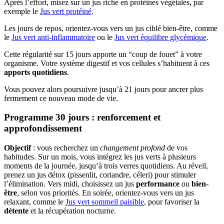
Après l’effort, misez sur un jus riche en protéines végétales, par
exemple le
Jus vert protéiné
.
Les jours de repos, orientez-vous vers un jus ciblé bien-être, comme
le
Jus vert anti-inflammatoire
ou le
Jus vert équilibre glycémique
.
Cette régularité sur 15 jours apporte un “coup de fouet” à votre
organisme. Votre système digestif et vos cellules s’habituent à ces
apports quotidiens
.
Vous pouvez alors poursuivre jusqu’à 21 jours pour ancrer plus
fermement ce nouveau mode de vie.
Programme 30 jours : renforcement et
approfondissement
Objectif
: vous recherchez un
changement profond
de vos
habitudes. Sur un mois, vous intégrez les jus verts à plusieurs
moments de la journée, jusqu’à trois verres quotidiens. Au réveil,
prenez un jus détox (pissenlit, coriandre, céleri) pour stimuler
l’élimination. Vers midi, choisissez un jus
performance
ou
bien-
être
, selon vos priorités. En soirée, orientez-vous vers un jus
relaxant, comme le
Jus vert sommeil paisible
, pour favoriser la
détente
et la récupération nocturne.