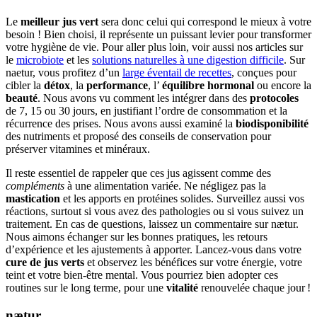
Le
meilleur jus vert
sera donc celui qui correspond le mieux à votre
besoin ! Bien choisi, il représente un puissant levier pour transformer
votre hygiène de vie. Pour aller plus loin, voir aussi nos articles sur
le
microbiote
et les
solutions naturelles à une digestion difficile
. Sur
naetur, vous profitez d’un
large éventail de recettes
, conçues pour
cibler la
détox
, la
performance
, l’
équilibre hormonal
ou encore la
beauté
. Nous avons vu comment les intégrer dans des
protocoles
de 7, 15 ou 30 jours, en justifiant l’ordre de consommation et la
récurrence des prises. Nous avons aussi examiné la
biodisponibilité
des nutriments et proposé des conseils de conservation pour
préserver vitamines et minéraux.
Il reste essentiel de rappeler que ces jus agissent comme des
compléments
à une alimentation variée. Ne négligez pas la
mastication
et les apports en protéines solides. Surveillez aussi vos
réactions, surtout si vous avez des pathologies ou si vous suivez un
traitement. En cas de questions, laissez un commentaire sur nætur.
Nous aimons échanger sur les bonnes pratiques, les retours
d’expérience et les ajustements à apporter. Lancez-vous dans votre
cure de jus verts
et observez les bénéfices sur votre énergie, votre
teint et votre bien-être mental. Vous pourriez bien adopter ces
routines sur le long terme, pour une
vitalité
renouvelée chaque jour !
nætur