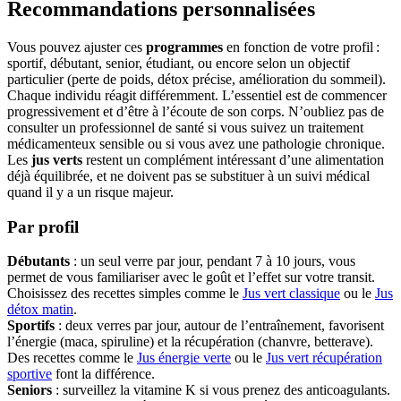
Recommandations personnalisées
Vous pouvez ajuster ces
programmes
en fonction de votre profil :
sportif, débutant, senior, étudiant, ou encore selon un objectif
particulier (perte de poids, détox précise, amélioration du sommeil).
Chaque individu réagit différemment. L’essentiel est de commencer
progressivement et d’être à l’écoute de son corps. N’oubliez pas de
consulter un professionnel de santé si vous suivez un traitement
médicamenteux sensible ou si vous avez une pathologie chronique.
Les
jus verts
restent un complément intéressant d’une alimentation
déjà équilibrée, et ne doivent pas se substituer à un suivi médical
quand il y a un risque majeur.
Par profil
Débutants
: un seul verre par jour, pendant 7 à 10 jours, vous
permet de vous familiariser avec le goût et l’effet sur votre transit.
Choisissez des recettes simples comme le
Jus vert classique
ou le
Jus
détox matin
.
Sportifs
: deux verres par jour, autour de l’entraînement, favorisent
l’énergie (maca, spiruline) et la récupération (chanvre, betterave).
Des recettes comme le
Jus énergie verte
ou le
Jus vert récupération
sportive
font la différence.
Seniors
: surveillez la vitamine K si vous prenez des anticoagulants.