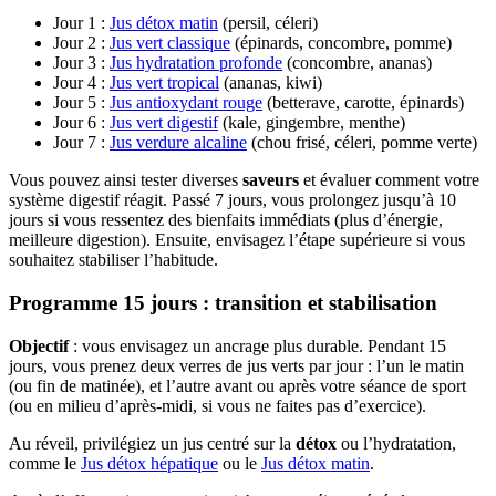
Jour 1 :
Jus détox matin
(persil, céleri)
Jour 2 :
Jus vert classique
(épinards, concombre, pomme)
Jour 3 :
Jus hydratation profonde
(concombre, ananas)
Jour 4 :
Jus vert tropical
(ananas, kiwi)
Jour 5 :
Jus antioxydant rouge
(betterave, carotte, épinards)
Jour 6 :
Jus vert digestif
(kale, gingembre, menthe)
Jour 7 :
Jus verdure alcaline
(chou frisé, céleri, pomme verte)
Vous pouvez ainsi tester diverses
saveurs
et évaluer comment votre
système digestif réagit. Passé 7 jours, vous prolongez jusqu’à 10
jours si vous ressentez des bienfaits immédiats (plus d’énergie,
meilleure digestion). Ensuite, envisagez l’étape supérieure si vous
souhaitez stabiliser l’habitude.
Programme 15 jours : transition et stabilisation
Objectif
: vous envisagez un ancrage plus durable. Pendant 15
jours, vous prenez deux verres de jus verts par jour : l’un le matin
(ou fin de matinée), et l’autre avant ou après votre séance de sport
(ou en milieu d’après-midi, si vous ne faites pas d’exercice).
Au réveil, privilégiez un jus centré sur la
détox
ou l’hydratation,
comme le
Jus détox hépatique
ou le
Jus détox matin
.