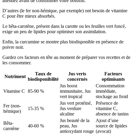
attendez avant de consommer votre boisson.
D’autres (le fer non-hémique, par exemple) ont besoin de vitamine
C pour être mieux absorbés.
Le bêta-carotène, présent dans la carotte ou les feuilles vert foncé,
exige un peu de lipides pour optimiser son assimilation.
Enfin, la curcumine se montre plus biodisponible en présence de
poivre noir.
Gardez ces facteurs en tête au moment de préparer vos recettes et de
les consommer.
Taux de
Jus verts
Facteurs
Nutriment
biodisponibilité
concernés
optimisants
Jus boost
Consommation
Vitamine C
85-90 %
immunitaire, Jus
immédiate,
vert tropical
stockage au froid
Jus vert protéiné,
Présence de
Fer (non-
15-35 %
Jus verdure
vitamine C,
hémique)
alcaline
absence de tanins
Jus beauté de la
Ajout d’une
Bêta-
40-60 %
peau, Jus
source de lipides
carotène
antioxydant rouge
(avocat)