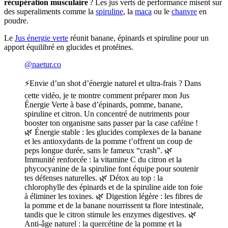
récupération musculaire
? Les jus verts de performance misent sur
des superaliments comme la
spiruline
, la
maca
ou le
chanvre
en
poudre.
Le
Jus énergie verte
réunit banane, épinards et spiruline pour un
apport équilibré en glucides et protéines.
@naetur.co
⚡️Envie d’un shot d’énergie naturel et ultra-frais ? Dans
cette vidéo, je te montre comment préparer mon Jus
Énergie Verte à base d’épinards, pomme, banane,
spiruline et citron. Un concentré de nutriments pour
booster ton organisme sans passer par la case caféine !
🌿 Énergie stable : les glucides complexes de la banane
et les antioxydants de la pomme t’offrent un coup de
peps longue durée, sans le fameux “crash”. 🌿
Immunité renforcée : la vitamine C du citron et la
phycocyanine de la spiruline font équipe pour soutenir
tes défenses naturelles. 🌿 Détox au top : la
chlorophylle des épinards et de la spiruline aide ton foie
à éliminer les toxines. 🌿 Digestion légère : les fibres de
la pomme et de la banane nourrissent ta flore intestinale,
tandis que le citron stimule les enzymes digestives. 🌿
Anti-âge naturel : la quercétine de la pomme et la