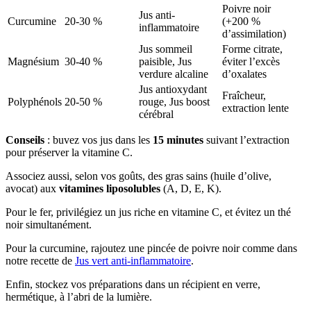
Poivre noir
Jus anti-
Curcumine
20-30 %
(+200 %
inflammatoire
d’assimilation)
Jus sommeil
Forme citrate,
Magnésium
30-40 %
paisible, Jus
éviter l’excès
verdure alcaline
d’oxalates
Jus antioxydant
Fraîcheur,
Polyphénols
20-50 %
rouge, Jus boost
extraction lente
cérébral
Conseils
: buvez vos jus dans les
15 minutes
suivant l’extraction
pour préserver la vitamine C.
Associez aussi, selon vos goûts, des gras sains (huile d’olive,
avocat) aux
vitamines liposolubles
(A, D, E, K).
Pour le fer, privilégiez un jus riche en vitamine C, et évitez un thé
noir simultanément.
Pour la curcumine, rajoutez une pincée de poivre noir comme dans
notre recette de
Jus vert anti-inflammatoire
.
Enfin, stockez vos préparations dans un récipient en verre,
hermétique, à l’abri de la lumière.