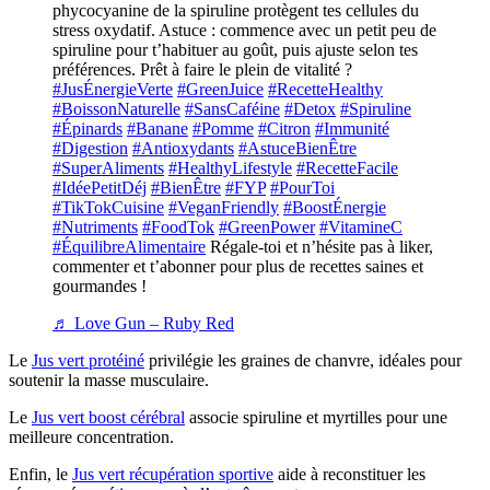
phycocyanine de la spiruline protègent tes cellules du
stress oxydatif. Astuce : commence avec un petit peu de
spiruline pour t’habituer au goût, puis ajuste selon tes
préférences. Prêt à faire le plein de vitalité ?
#JusÉnergieVerte
#GreenJuice
#RecetteHealthy
#BoissonNaturelle
#SansCaféine
#Detox
#Spiruline
#Épinards
#Banane
#Pomme
#Citron
#Immunité
#Digestion
#Antioxydants
#AstuceBienÊtre
#SuperAliments
#HealthyLifestyle
#RecetteFacile
#IdéePetitDéj
#BienÊtre
#FYP
#PourToi
#TikTokCuisine
#VeganFriendly
#BoostÉnergie
#Nutriments
#FoodTok
#GreenPower
#VitamineC
#ÉquilibreAlimentaire
Régale-toi et n’hésite pas à liker,
commenter et t’abonner pour plus de recettes saines et
gourmandes !
♬ Love Gun – Ruby Red
Le
Jus vert protéiné
privilégie les graines de chanvre, idéales pour
soutenir la masse musculaire.
Le
Jus vert boost cérébral
associe spiruline et myrtilles pour une
meilleure concentration.
Enfin, le
Jus vert récupération sportive
aide à reconstituer les