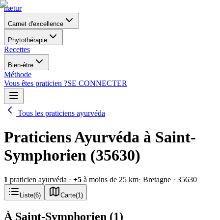
nætur
Carnet d'excellence
Phytothérapie
Recettes
Bien-être
Méthode
Vous êtes praticien ?
SE CONNECTER
Tous les praticiens ayurvéda
Praticiens Ayurvéda à Saint-
Symphorien (35630)
1
praticien ayurvéda
·
+
5
à moins de 25 km
· Bretagne
· 35630
Liste
(
6
)
Carte
(
1
)
À Saint-Symphorien
(
1
)