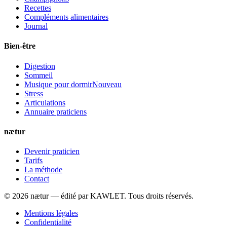
Recettes
Compléments alimentaires
Journal
Bien-être
Digestion
Sommeil
Musique pour dormir
Nouveau
Stress
Articulations
Annuaire praticiens
nætur
Devenir praticien
Tarifs
La méthode
Contact
©
2026
nætur — édité par
KAWLET
. Tous droits réservés.
Mentions légales
Confidentialité