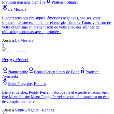
Praticien massage bien-être
Praticien Shiatsu
La Mézière
Libérez tensions physiques, émotions négatives, apaisez votre
sommeil, retrouvez confiance et énergie, stimulez l’auto-guérison de
votre organisme en prenant soin de vous avec des séances de
réflexologie ou massage appropriées.
Aussi à
La Mézière
3
Peggy Perrel
Naturopathe
Conseiller en fleurs de Bach
Praticien
Ayurvéda
Saint-Grégoire, Rennes
Bienvenue chez Peggy Perrel, naturopathe et experte en soins bien-
être Menu du site Menu Peggy Perrel et vous “ La santé est un état
de complet bien-être
Aussi à
Saint-Grégoire
·
Rennes