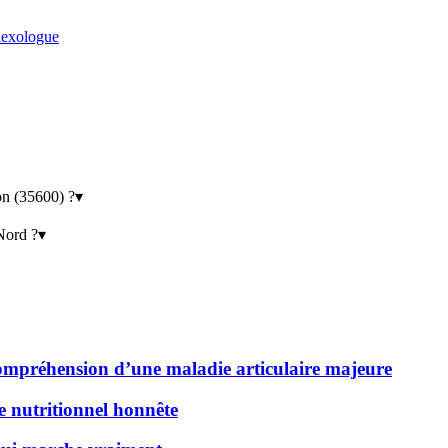
lexologue
on (35600) ?
▾
 Nord ?
▾
 compréhension d’une maladie articulaire majeure
de nutritionnel honnête