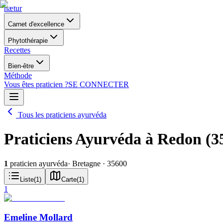
nætur
Carnet d'excellence
Phytothérapie
Recettes
Bien-être
Méthode
Vous êtes praticien ?
SE CONNECTER
Tous les praticiens ayurvéda
Praticiens Ayurvéda à Redon (3
1
praticien ayurvéda
· Bretagne
· 35600
Liste
(
1
)
Carte
(
1
)
1
Emeline Mollard