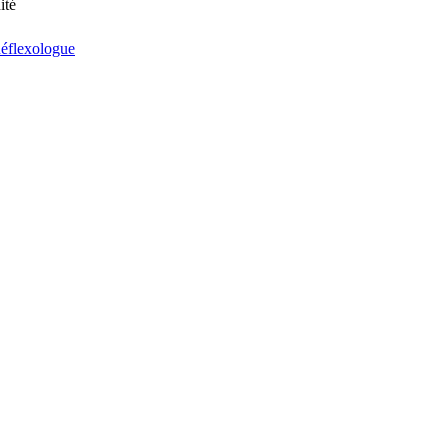
ité
éflexologue