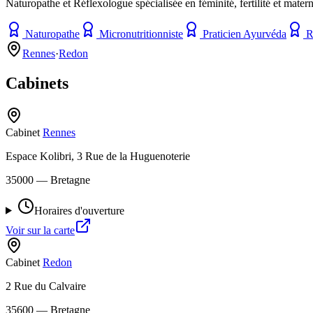
Naturopathe et Réflexologue spécialisée en féminité, fertilité et matern
Naturopathe
Micronutritionniste
Praticien Ayurvéda
R
Rennes
·
Redon
Cabinets
Cabinet
Rennes
Espace Kolibri, 3 Rue de la Huguenoterie
35000
— Bretagne
Horaires d'ouverture
Voir sur la carte
Cabinet
Redon
2 Rue du Calvaire
35600
— Bretagne