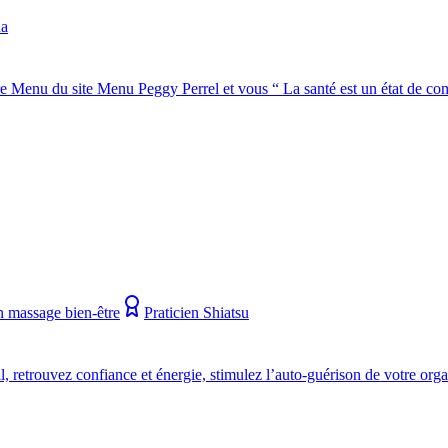
da
e Menu du site Menu Peggy Perrel et vous “ La santé est un état de com
n massage bien-être
Praticien Shiatsu
, retrouvez confiance et énergie, stimulez l’auto-guérison de votre org