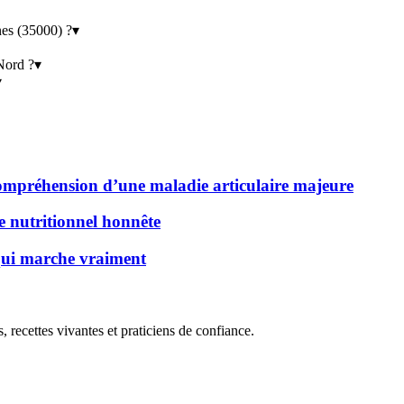
nes (35000) ?
▾
 Nord ?
▾
▾
 compréhension d’une maladie articulaire majeure
de nutritionnel honnête
 qui marche vraiment
, recettes vivantes et praticiens de confiance.