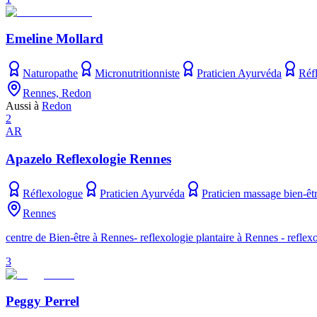
Emeline Mollard
Naturopathe
Micronutritionniste
Praticien Ayurvéda
Réf
Rennes, Redon
Aussi à
Redon
2
AR
Apazelo Reflexologie Rennes
Réflexologue
Praticien Ayurvéda
Praticien massage bien-êt
Rennes
centre de Bien-être à Rennes- reflexologie plantaire à Rennes - refle
3
Peggy Perrel