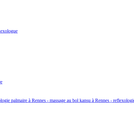
lexologue
re
xologie palmaire à Rennes - massage au bol kansu à Rennes - reflexolog