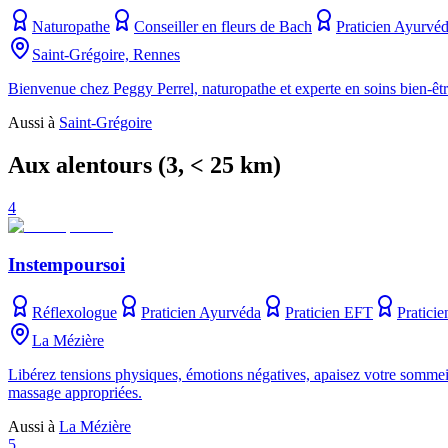
Naturopathe
Conseiller en fleurs de Bach
Praticien Ayurvé
Saint-Grégoire, Rennes
Bienvenue chez Peggy Perrel, naturopathe et experte en soins bien-êtr
Aussi à
Saint-Grégoire
Aux alentours
(
3
, < 25 km)
4
Instempoursoi
Réflexologue
Praticien Ayurvéda
Praticien EFT
Praticie
La Mézière
Libérez tensions physiques, émotions négatives, apaisez votre sommeil
massage appropriées.
Aussi à
La Mézière
5