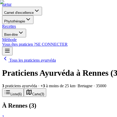
nætur
Carnet d'excellence
Phytothérapie
Recettes
Bien-être
Méthode
Vous êtes praticien ?
SE CONNECTER
Tous les praticiens ayurvéda
Praticiens Ayurvéda à Rennes (
3
praticiens ayurvéda
·
+
3
à moins de 25 km
· Bretagne
· 35000
Liste
(
6
)
Carte
(
3
)
À Rennes
(
3
)
1