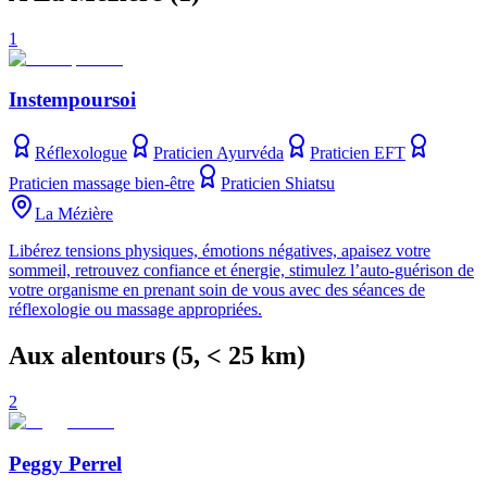
1
Instempoursoi
Réflexologue
Praticien Ayurvéda
Praticien EFT
Praticien massage bien-être
Praticien Shiatsu
La Mézière
Libérez tensions physiques, émotions négatives, apaisez votre
sommeil, retrouvez confiance et énergie, stimulez l’auto-guérison de
votre organisme en prenant soin de vous avec des séances de
réflexologie ou massage appropriées.
Aux alentours
(
5
, < 25 km)
2
Peggy Perrel