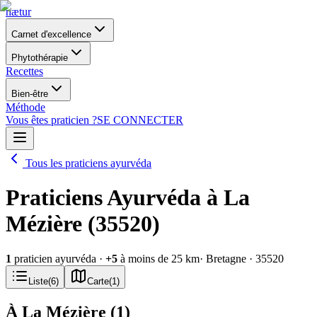
nætur
Carnet d'excellence
Phytothérapie
Recettes
Bien-être
Méthode
Vous êtes praticien ?
SE CONNECTER
Tous les praticiens ayurvéda
Praticiens Ayurvéda à La
Mézière (35520)
1
praticien ayurvéda
·
+
5
à moins de 25 km
· Bretagne
· 35520
Liste
(
6
)
Carte
(
1
)
À La Mézière
(
1
)