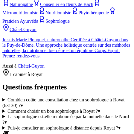
Naturopathe
Conseiller en fleurs de Bach
Micronutritionniste
Nutritionniste
Phytothérapeute
Praticien Ayurvéda
Sophrologue
Châtel-Guyon
Je suis Marie Plonquet, naturopathe Certifiée à Châtel-Guyon dans
le Puy-de-Dôme. Une approche holistique centrée sur des méthodes
naturelles, la nutrition et bien-être et un équilibre Corps-Esprit.
Prenez rendez-vous.
Aussi à
Châtel-Guyon
1 cabinet à Royat
Questions fréquentes
Combien coûte une consultation chez un sophrologue à Royat
(63130) ?
▾
Comment choisir un bon sophrologue à Royat ?
▾
La sophrologue est-elle remboursée par la mutuelle dans le Nord
?
▾
Puis-je consulter un sophrologue à distance depuis Royat ?
▾