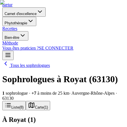
nætur
Carnet d'excellence
Phytothérapie
Recettes
Bien-être
Méthode
Vous êtes praticien ?
SE CONNECTER
Tous les sophrologues
Sophrologues à Royat (63130)
1
sophrologue
·
+
7
à moins de 25 km
· Auvergne-Rhône-Alpes
·
63130
Liste
(
8
)
Carte
(
1
)
À Royat
(
1
)