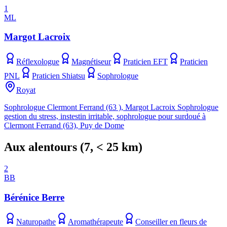
1
ML
Margot Lacroix
Réflexologue
Magnétiseur
Praticien EFT
Praticien
PNL
Praticien Shiatsu
Sophrologue
Royat
Sophrologue Clermont Ferrand (63 ), Margot Lacroix Sophrologue
gestion du stress, instestin irritable, sophrologue pour surdoué à
Clermont Ferrand (63), Puy de Dome
Aux alentours
(
7
, < 25 km)
2
BB
Bérénice Berre
Naturopathe
Aromathérapeute
Conseiller en fleurs de