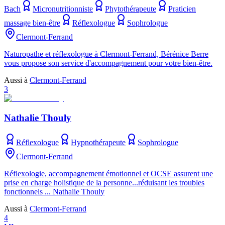
Bach
Micronutritionniste
Phytothérapeute
Praticien
massage bien-être
Réflexologue
Sophrologue
Clermont-Ferrand
Naturopathe et réflexologue à Clermont-Ferrand, Bérénice Berre
vous propose son service d'accompagnement pour votre bien-être.
Aussi à
Clermont-Ferrand
3
Nathalie Thouly
Réflexologue
Hypnothérapeute
Sophrologue
Clermont-Ferrand
Réflexologie, accompagnement émotionnel et OCSE assurent une
prise en charge holistique de la personne...réduisant les troubles
fonctionnels ... Nathalie Thouly
Aussi à
Clermont-Ferrand
4