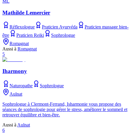
ML
Mathilde Lemercier
Réflexologue
Praticien Ayurvéda
Praticien massage bien-
être
Praticien Reiki
Sophrologue
Romagnat
Aussi à
Romagnat
5
Iharmony
Naturopathe
Sophrologue
Aulnat
Sophrologue à Clermont-Ferrand, Isharmonie vous propose des
séances de sophrologie pour gérer le stress, améliorer le sommeil et
retrouver équilibre et bien-être.
Aussi à
Aulnat
6