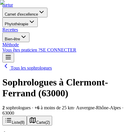
nætur
Carnet d'excellence
Phytothérapie
Recettes
Bien-être
Méthode
Vous êtes praticien ?
SE CONNECTER
Tous les sophrologues
Sophrologues à Clermont-
Ferrand (63000)
2
sophrologues
·
+
6
à moins de 25 km
· Auvergne-Rhône-Alpes
·
63000
Liste
(
8
)
Carte
(
2
)