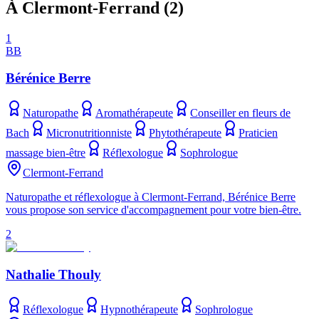
À Clermont-Ferrand
(
2
)
1
BB
Bérénice Berre
Naturopathe
Aromathérapeute
Conseiller en fleurs de
Bach
Micronutritionniste
Phytothérapeute
Praticien
massage bien-être
Réflexologue
Sophrologue
Clermont-Ferrand
Naturopathe et réflexologue à Clermont-Ferrand, Bérénice Berre
vous propose son service d'accompagnement pour votre bien-être.
2
Nathalie Thouly
Réflexologue
Hypnothérapeute
Sophrologue