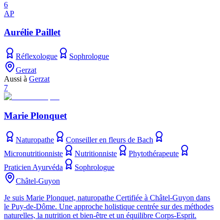
6
AP
Aurélie Paillet
Réflexologue
Sophrologue
Gerzat
Aussi à
Gerzat
7
Marie Plonquet
Naturopathe
Conseiller en fleurs de Bach
Micronutritionniste
Nutritionniste
Phytothérapeute
Praticien Ayurvéda
Sophrologue
Châtel-Guyon
Je suis Marie Plonquet, naturopathe Certifiée à Châtel-Guyon dans
le Puy-de-Dôme. Une approche holistique centrée sur des méthodes
naturelles, la nutrition et bien-être et un équilibre Corps-Esprit.