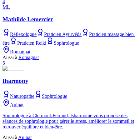
4
ML
Mathilde Lemercier
Réflexologue
Praticien Ayurvéda
Praticien massage bien-
être
Praticien Reiki
Sophrologue
Romagnat
Aussi à
Romagnat
5
Iharmony
Naturopathe
Sophrologue
Aulnat
Sophrologue à Clermont-Ferrand, Isharmonie vous propose des
séances de sophrologie pour gérer le stress, améliorer le sommeil et
retrouver équilibre et bien-être.
Aussi à
Aulnat