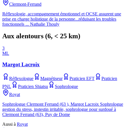
Clermont-Ferrand
Réflexologie, accompagnement émotionnel et OCSE assurent une
prise en charge holistique de la personne...réduisant les troubles
fonctionnels ... Nathalie Thouly
Aux alentours
(
6
, < 25 km)
3
ML
Margot Lacroix
Réflexologue
Magnétiseur
Praticien EFT
Praticien
PNL
Praticien Shiatsu
Sophrologue
Royat
Sophrologue Clermont Ferrand (63 ), Margot Lacroix Sophrologue
gestion du stress, instestin irritable, sophrologue pour surdoué à
Clermont Ferrand (63), Puy de Dome
Aussi à
Royat