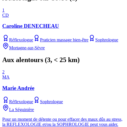
1
CD
Caroline DENECHEAU
Réflexologue
Praticien massage bien-être
Sophrologue
Mortagne-sur-Sèvre
Aux alentours
(
3
, < 25 km)
2
MA
Marie Andrée
Réflexologue
Sophrologue
La Séguinière
Pour un moment de détente ou pour effacer des maux dûs au stress,
la REFLEXOLOGIE et/ou la SOPHROLOGIE peut vous aider.