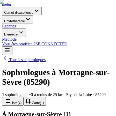
nætur
Carnet d'excellence
Phytothérapie
Recettes
Bien-être
Méthode
Vous êtes praticien ?
SE CONNECTER
Tous les sophrologues
Sophrologues à Mortagne-sur-
Sèvre (85290)
1
sophrologue
·
+
3
à moins de 25 km
· Pays de la Loire
· 85290
Liste
(
4
)
Carte
(
1
)
À Mortagne-sur-Sèvre
(
1
)