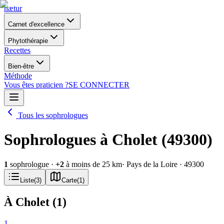
nætur
Carnet d'excellence
Phytothérapie
Recettes
Bien-être
Méthode
Vous êtes praticien ?
SE CONNECTER
Tous les sophrologues
Sophrologues à Cholet (49300)
1
sophrologue
·
+
2
à moins de 25 km
· Pays de la Loire
· 49300
Liste
(
3
)
Carte
(
1
)
À Cholet
(
1
)
1