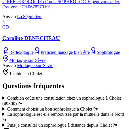
la REFLEXOLOGIE et/ou la SOPHROLOGIE peut vous aider.
Essayez ! Tél 0678779101
Aussi à
La Séguinière
3
CD
Caroline DENECHEAU
Réflexologue
Praticien massage bien-être
Sophrologue
Mortagne-sur-Sèvre
Aussi à
Mortagne-sur-Sèvre
1 cabinet à Cholet
Questions fréquentes
Combien coûte une consultation chez un sophrologue à Cholet
(49300) ?
▾
Comment choisir un bon sophrologue à Cholet ?
▾
La sophrologue est-elle remboursée par la mutuelle dans le Nord
?
▾
Puis-je consulter un sophrologue à distance depuis Cholet ?
▾