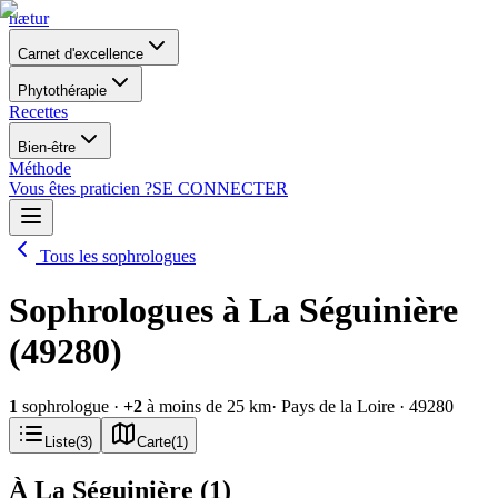
nætur
Carnet d'excellence
Phytothérapie
Recettes
Bien-être
Méthode
Vous êtes praticien ?
SE CONNECTER
Tous les sophrologues
Sophrologues à La Séguinière
(49280)
1
sophrologue
·
+
2
à moins de 25 km
· Pays de la Loire
· 49280
Liste
(
3
)
Carte
(
1
)
À La Séguinière
(
1
)