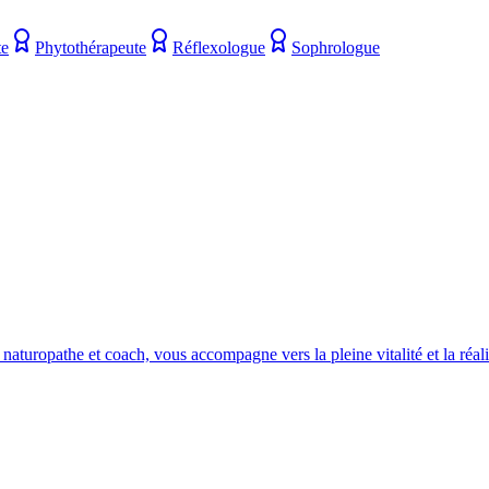
te
Phytothérapeute
Réflexologue
Sophrologue
 naturopathe et coach, vous accompagne vers la pleine vitalité et la réali