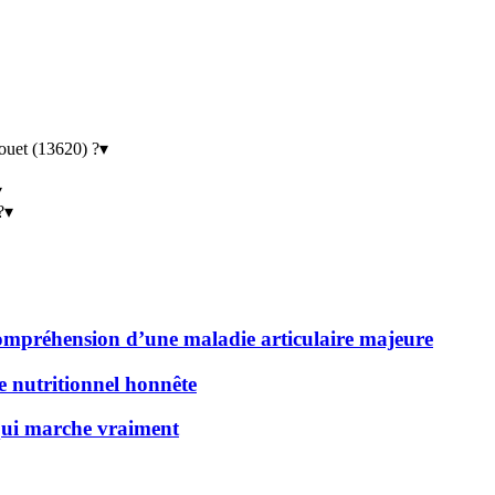
ouet (13620) ?
▾
▾
?
▾
 compréhension d’une maladie articulaire majeure
de nutritionnel honnête
 qui marche vraiment