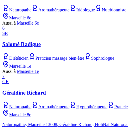
Naturopathe
Aromathérapeute
Iridologue
Nutritionniste
Marseille 6e
Aussi à
Marseille 6e
6
SR
Salomé Radigue
Diététicien
Praticien massage bien-être
Sophrologue
Marseille 1e
Aussi à
Marseille 1e
7
GR
Géraldine Richard
Naturopathe
Aromathérapeute
Hypnothérapeute
Pratici
Marseille 8e
Naturopathie, Marseille 13008, Géraldine Richard, HoliNat Naturopat