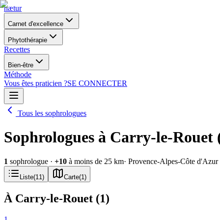
nætur
Carnet d'excellence
Phytothérapie
Recettes
Bien-être
Méthode
Vous êtes praticien ?
SE CONNECTER
Tous les sophrologues
Sophrologues à Carry-le-Rouet 
1
sophrologue
·
+
10
à moins de 25 km
· Provence-Alpes-Côte d'Azur
Liste
(
11
)
Carte
(
1
)
À Carry-le-Rouet
(
1
)
1