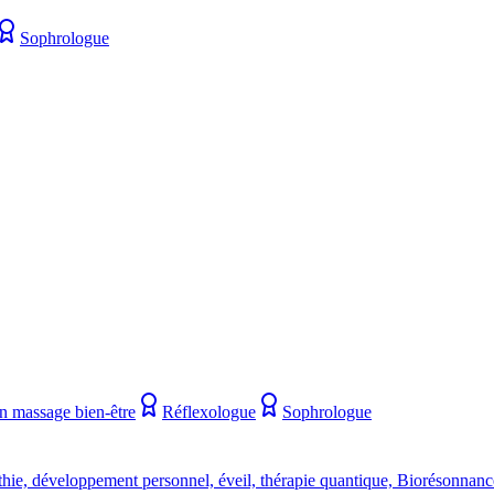
Sophrologue
en massage bien-être
Réflexologue
Sophrologue
hie, développement personnel, éveil, thérapie quantique, Biorésonnance