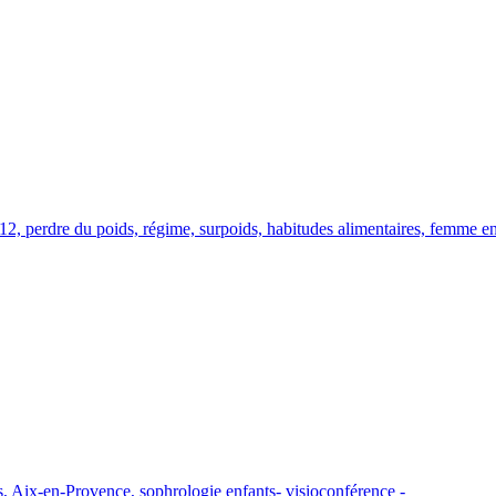
2, perdre du poids, régime, surpoids, habitudes alimentaires, femme enc
ès, Aix-en-Provence, sophrologie enfants- visioconférence -