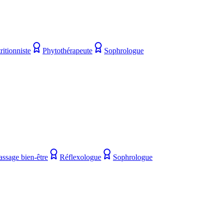
ritionniste
Phytothérapeute
Sophrologue
assage bien-être
Réflexologue
Sophrologue