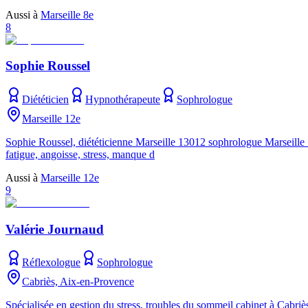
Aussi à
Marseille 8e
8
Sophie Roussel
Diététicien
Hypnothérapeute
Sophrologue
Marseille 12e
Sophie Roussel, diététicienne Marseille 13012 sophrologue Marseille 1
fatigue, angoisse, stress, manque d
Aussi à
Marseille 12e
9
Valérie Journaud
Réflexologue
Sophrologue
Cabriès, Aix-en-Provence
Spécialisée en gestion du stress, troubles du sommeil cabinet à Cabri