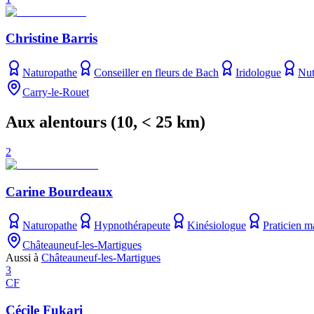
Christine Barris
Naturopathe
Conseiller en fleurs de Bach
Iridologue
Nut
Carry-le-Rouet
Aux alentours
(
10
, < 25 km)
2
Carine Bourdeaux
Naturopathe
Hypnothérapeute
Kinésiologue
Praticien m
Châteauneuf-les-Martigues
Aussi à
Châteauneuf-les-Martigues
3
CF
Cécile Fukari