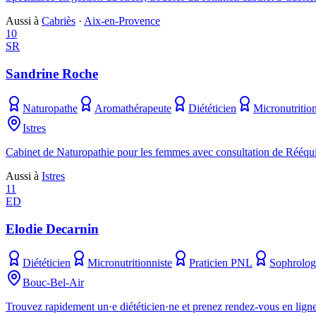
Aussi à
Cabriès
·
Aix-en-Provence
10
SR
Sandrine Roche
Naturopathe
Aromathérapeute
Diététicien
Micronutrition
Istres
Cabinet de Naturopathie pour les femmes avec consultation de Rééqui
Aussi à
Istres
11
ED
Elodie Decarnin
Diététicien
Micronutritionniste
Praticien PNL
Sophrolo
Bouc-Bel-Air
Trouvez rapidement un·e diététicien·ne et prenez rendez-vous en ligne