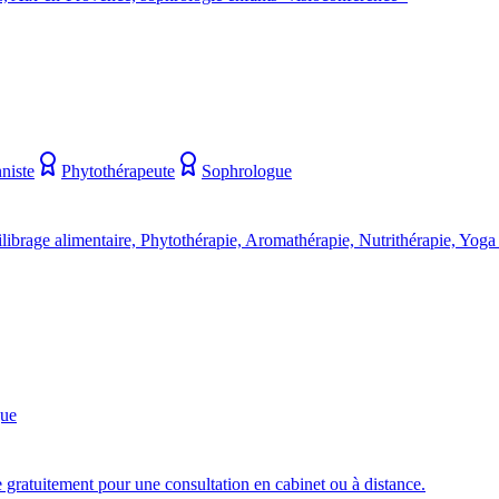
niste
Phytothérapeute
Sophrologue
librage alimentaire, Phytothérapie, Aromathérapie, Nutrithérapie, Yog
gue
 gratuitement pour une consultation en cabinet ou à distance.