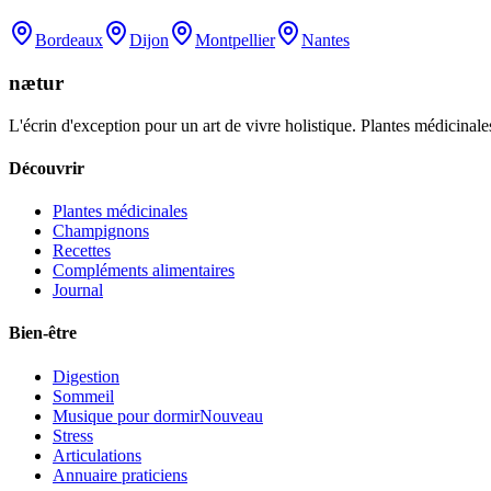
Bordeaux
Dijon
Montpellier
Nantes
nætur
L'écrin d'exception pour un art de vivre holistique. Plantes médicinales
Découvrir
Plantes médicinales
Champignons
Recettes
Compléments alimentaires
Journal
Bien-être
Digestion
Sommeil
Musique pour dormir
Nouveau
Stress
Articulations
Annuaire praticiens