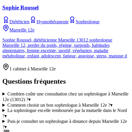
Sophie Roussel
Diététicien
Hypnothérapeute
Sophrologue
Marseille 12e
Sophie Roussel, diététicienne Marseille 13012 sophrologue
Marseille 12, perdre du poids, régime, surpoids, habitudes
alimentaires, femme enceinte, sportif, végétarien, maladie
métabolique, enfant, adolescent, fatigue, angoisse, stress, manque d
1 cabinet à Marseille 12e
Questions fréquentes
Combien coûte une consultation chez un sophrologue à Marseille
12e (13012) ?
▾
Comment choisir un bon sophrologue à Marseille 12e ?
▾
La sophrologue est-elle remboursée par la mutuelle dans le Nord
?
▾
Puis-je consulter un sophrologue à distance depuis Marseille 12e
?
▾