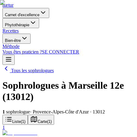
nætur
Carnet d'excellence
Phytothérapie
Recettes
Bien-être
Méthode
Vous êtes praticien ?
SE CONNECTER
Tous les sophrologues
Sophrologues à Marseille 12e
(13012)
1
sophrologue
· Provence-Alpes-Côte d'Azur
· 13012
Liste
(
1
)
Carte
(
1
)
1