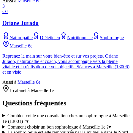
Aussi à
Marseille 6e
3
OJ
Oriane Jurado
Naturopathe
Diététicien
Nutritionniste
Sophrologue
Marseille 6e
Reprenez la main sur votre bien-être et sur vos projets. Oriane
Jurado, naturopathe et coach, vous accompagne vers la pleine
vitalité et la réalisation de vos objectifs. Séances à Marseille (13006)
et en visio.
Aussi à
Marseille 6e
1 cabinet à Marseille 1e
Questions fréquentes
Combien coûte une consultation chez un sophrologue à Marseille
1e (13001) ?
▾
Comment choisir un bon sophrologue à Marseille 1e ?
▾
La sophrologue est-elle remboursée par la mutuelle dans le Nord