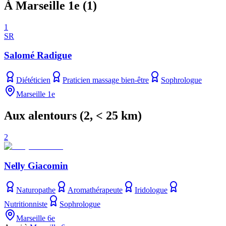
À Marseille 1e
(
1
)
1
SR
Salomé Radigue
Diététicien
Praticien massage bien-être
Sophrologue
Marseille 1e
Aux alentours
(
2
, < 25 km)
2
Nelly Giacomin
Naturopathe
Aromathérapeute
Iridologue
Nutritionniste
Sophrologue
Marseille 6e