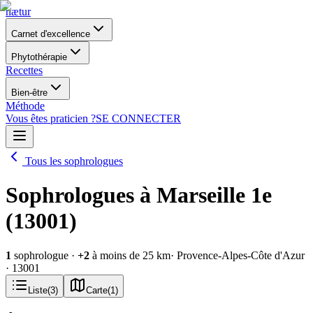
nætur
Carnet d'excellence
Phytothérapie
Recettes
Bien-être
Méthode
Vous êtes praticien ?
SE CONNECTER
Tous les sophrologues
Sophrologues à Marseille 1e
(13001)
1
sophrologue
·
+
2
à moins de 25 km
· Provence-Alpes-Côte d'Azur
· 13001
Liste
(
3
)
Carte
(
1
)