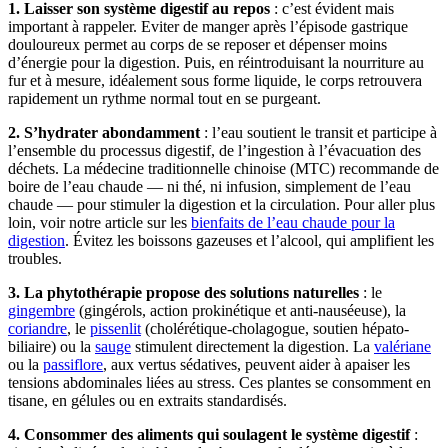
1. Laisser son système digestif au repos
: c’est évident mais
important à rappeler. Eviter de manger après l’épisode gastrique
douloureux permet au corps de se reposer et dépenser moins
d’énergie pour la digestion. Puis, en réintroduisant la nourriture au
fur et à mesure, idéalement sous forme liquide, le corps retrouvera
rapidement un rythme normal tout en se purgeant.
2. S’hydrater abondamment
: l’eau soutient le transit et participe à
l’ensemble du processus digestif, de l’ingestion à l’évacuation des
déchets. La médecine traditionnelle chinoise (MTC) recommande de
boire de l’eau chaude — ni thé, ni infusion, simplement de l’eau
chaude — pour stimuler la digestion et la circulation. Pour aller plus
loin, voir notre article sur les
bienfaits de l’eau chaude pour la
digestion
. Évitez les boissons gazeuses et l’alcool, qui amplifient les
troubles.
3. La phytothérapie propose des solutions naturelles
: le
gingembre
(gingérols, action prokinétique et anti-nauséeuse), la
coriandre
, le
pissenlit
(cholérétique-cholagogue, soutien hépato-
biliaire) ou la
sauge
stimulent directement la digestion. La
valériane
ou la
passiflore
, aux vertus sédatives, peuvent aider à apaiser les
tensions abdominales liées au stress. Ces plantes se consomment en
tisane, en gélules ou en extraits standardisés.
4. Consommer des aliments qui soulagent le système digestif
: