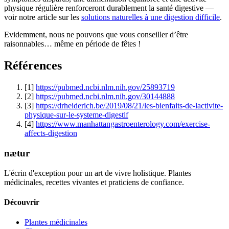
physique régulière renforceront durablement la santé digestive —
voir notre article sur les
solutions naturelles à une digestion difficile
.
Evidemment, nous ne pouvons que vous conseiller d’être
raisonnables… même en période de fêtes !
Références
[1]
https://pubmed.ncbi.nlm.nih.gov/25893719
[2]
https://pubmed.ncbi.nlm.nih.gov/30144888
[3]
https://drheiderich.be/2019/08/21/les-bienfaits-de-lactivite-
physique-sur-le-systeme-digestif
[4]
https://www.manhattangastroenterology.com/exercise-
affects-digestion
nætur
L'écrin d'exception pour un art de vivre holistique. Plantes
médicinales, recettes vivantes et praticiens de confiance.
Découvrir
Plantes médicinales