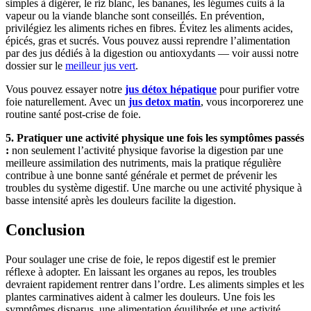
simples à digérer, le riz blanc, les bananes, les légumes cuits à la
vapeur ou la viande blanche sont conseillés. En prévention,
privilégiez les aliments riches en fibres. Évitez les aliments acides,
épicés, gras et sucrés. Vous pouvez aussi reprendre l’alimentation
par des jus dédiés à la digestion ou antioxydants — voir aussi notre
dossier sur le
meilleur jus vert
.
Vous pouvez essayer notre
jus détox hépatique
pour purifier votre
foie naturellement. Avec un
jus detox matin
, vous incorporerez une
routine santé post-crise de foie.
5. Pratiquer une activité physique une fois les symptômes passés
:
non seulement l’activité physique favorise la digestion par une
meilleure assimilation des nutriments, mais la pratique régulière
contribue à une bonne santé générale et permet de prévenir les
troubles du système digestif. Une marche ou une activité physique à
basse intensité après les douleurs facilite la digestion.
Conclusion
Pour soulager une crise de foie, le repos digestif est le premier
réflexe à adopter. En laissant les organes au repos, les troubles
devraient rapidement rentrer dans l’ordre. Les aliments simples et les
plantes carminatives aident à calmer les douleurs. Une fois les
symptômes disparus, une alimentation équilibrée et une activité