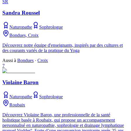
SR
Sandra Roussel
Naturopathe
Sophrologue
Bondues, Croix
Découvrez notre équipe d'enseignants, inspirés par des cultures et
des courants variés de la pratique du Yoga
Aussi à
Bondues
·
Croix
7
Violaine Baron
Naturopathe
Sophrologue
Roubaix
Découvrez Violaine Baron, une professionnelle de la santé
holistique basée à Roubaix, qui propose un accompagnement
personnalisé en naturopathie, sophrologie et drainage lymphatique
manuel Vodder°. Forte d’une reconversion inspirante après 25 ans