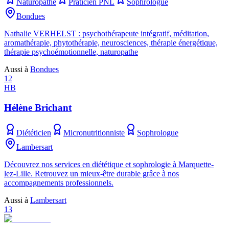
Naturopathe
Praticien PNL
Sophrologue
Bondues
Nathalie VERHELST : psychothérapeute intégratif, méditation,
aromathérapie, phytothérapie, neurosciences, thérapie énergétique,
thérapie psychoémotionnelle, naturopathe
Aussi à
Bondues
12
HB
Hélène Brichant
Diététicien
Micronutritionniste
Sophrologue
Lambersart
Découvrez nos services en diététique et sophrologie à Marquette-
lez-Lille. Retrouvez un mieux-être durable grâce à nos
accompagnements professionnels.
Aussi à
Lambersart
13