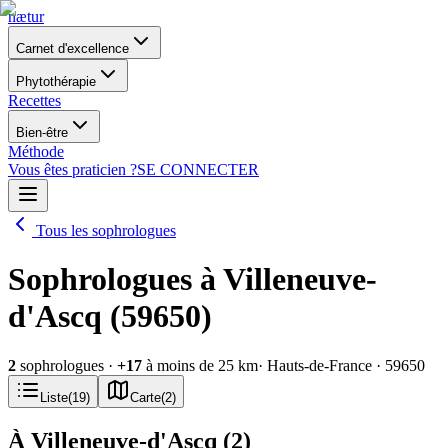
nætur
Carnet d'excellence
Phytothérapie
Recettes
Bien-être
Méthode
Vous êtes praticien ?
SE CONNECTER
Tous les sophrologues
Sophrologues à Villeneuve-
d'Ascq (59650)
2
sophrologues
·
+
17
à moins de 25 km
· Hauts-de-France
· 59650
Liste
(
19
)
Carte
(
2
)
À Villeneuve-d'Ascq
(
2
)