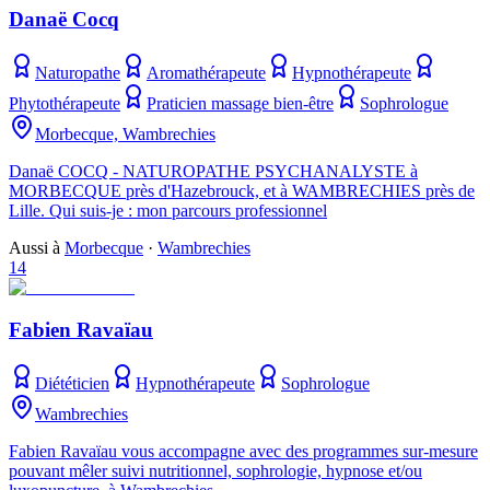
Danaë Cocq
Naturopathe
Aromathérapeute
Hypnothérapeute
Phytothérapeute
Praticien massage bien-être
Sophrologue
Morbecque, Wambrechies
Danaë COCQ - NATUROPATHE PSYCHANALYSTE à
MORBECQUE près d'Hazebrouck, et à WAMBRECHIES près de
Lille. Qui suis-je : mon parcours professionnel
Aussi à
Morbecque
·
Wambrechies
14
Fabien Ravaïau
Diététicien
Hypnothérapeute
Sophrologue
Wambrechies
Fabien Ravaïau vous accompagne avec des programmes sur-mesure
pouvant mêler suivi nutritionnel, sophrologie, hypnose et/ou