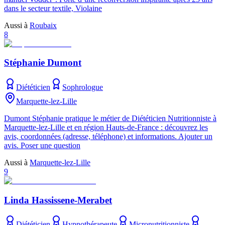
dans le secteur textile, Violaine
Aussi à
Roubaix
8
Stéphanie Dumont
Diététicien
Sophrologue
Marquette-lez-Lille
Dumont Stéphanie pratique le métier de Diététicien Nutritionniste à
Marquette-lez-Lille et en région Hauts-de-France : découvrez les
avis, coordonnées (adresse, téléphone) et informations. Ajouter un
avis. Poser une question
Aussi à
Marquette-lez-Lille
9
Linda Hassissene-Merabet
Diététicien
Hypnothérapeute
Micronutritionniste