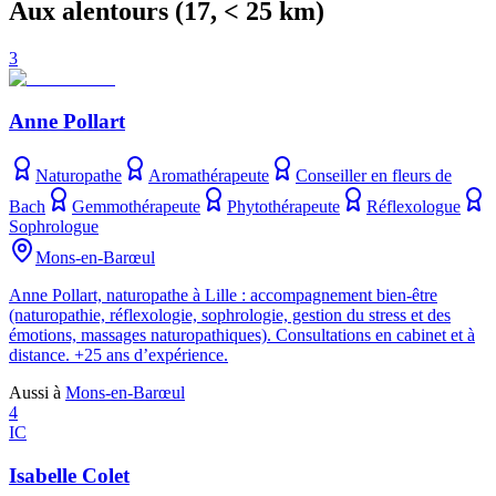
Aux alentours
(
17
, < 25 km)
3
Anne Pollart
Naturopathe
Aromathérapeute
Conseiller en fleurs de
Bach
Gemmothérapeute
Phytothérapeute
Réflexologue
Sophrologue
Mons-en-Barœul
Anne Pollart, naturopathe à Lille : accompagnement bien-être
(naturopathie, réflexologie, sophrologie, gestion du stress et des
émotions, massages naturopathiques). Consultations en cabinet et à
distance. +25 ans d’expérience.
Aussi à
Mons-en-Barœul
4
IC
Isabelle Colet