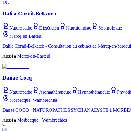
DC
Dalila Cornil-Belkateb
Naturopathe
Diététicien
Nutritionniste
Sophrologue
Marcq-en-Barœul
Dalila Cornil-Belkateb - Consultation au cabinet de Marcq-en-baroeul ou 
Aussi à
Marcq-en-Barœul
8
Danaë Cocq
Naturopathe
Aromathérapeute
Hypnothérapeute
Phytoth
Morbecque, Wambrechies
Danaë COCQ - NATUROPATHE PSYCHANALYSTE à MORBECQUE près 
Aussi à
Morbecque
·
Wambrechies
9