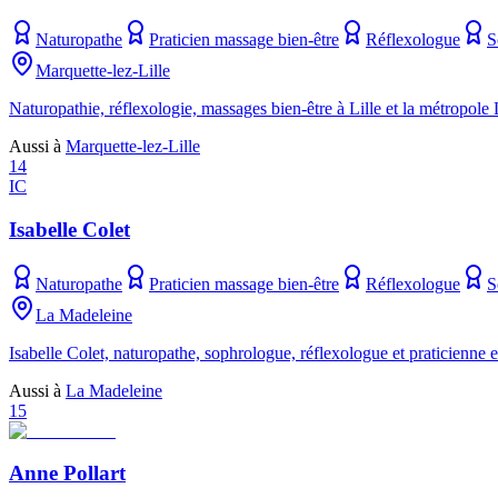
Naturopathe
Praticien massage bien-être
Réflexologue
S
Marquette-lez-Lille
Naturopathie, réflexologie, massages bien-être à Lille et la métropole
Aussi à
Marquette-lez-Lille
14
IC
Isabelle Colet
Naturopathe
Praticien massage bien-être
Réflexologue
S
La Madeleine
Isabelle Colet, naturopathe, sophrologue, réflexologue et praticienne
Aussi à
La Madeleine
15
Anne Pollart