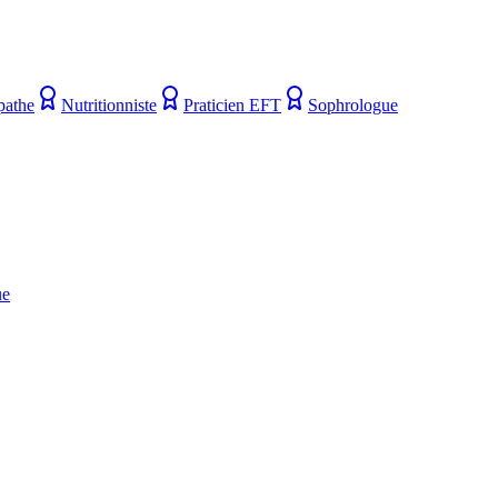
pathe
Nutritionniste
Praticien EFT
Sophrologue
ue