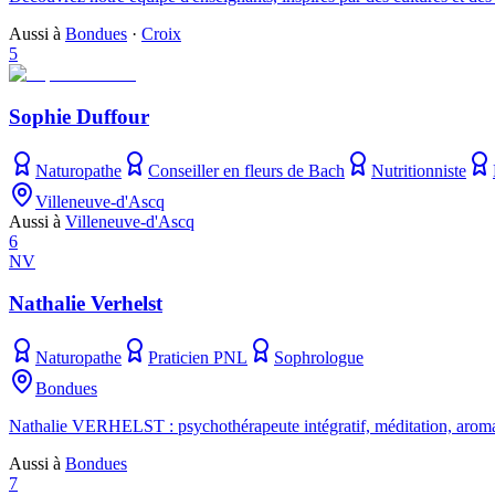
Aussi à
Bondues
·
Croix
5
Sophie Duffour
Naturopathe
Conseiller en fleurs de Bach
Nutritionniste
Villeneuve-d'Ascq
Aussi à
Villeneuve-d'Ascq
6
NV
Nathalie Verhelst
Naturopathe
Praticien PNL
Sophrologue
Bondues
Nathalie VERHELST : psychothérapeute intégratif, méditation, aromat
Aussi à
Bondues
7